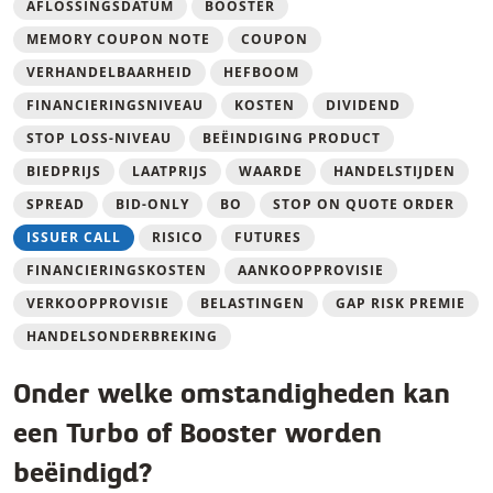
AFLOSSINGSDATUM
BOOSTER
MEMORY COUPON NOTE
COUPON
VERHANDELBAARHEID
HEFBOOM
FINANCIERINGSNIVEAU
KOSTEN
DIVIDEND
STOP LOSS-NIVEAU
BEËINDIGING PRODUCT
BIEDPRIJS
LAATPRIJS
WAARDE
HANDELSTIJDEN
SPREAD
BID-ONLY
BO
STOP ON QUOTE ORDER
ISSUER CALL
RISICO
FUTURES
FINANCIERINGSKOSTEN
AANKOOPPROVISIE
VERKOOPPROVISIE
BELASTINGEN
GAP RISK PREMIE
HANDELSONDERBREKING
Onder welke omstandigheden kan
een Turbo of Booster worden
beëindigd?