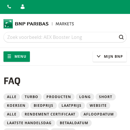
Zoek
Zoek
ZOE
Navigatie
Site navigatie
MENU
MIJN BNP
FAQ
Filter
ALLE
TURBO
PRODUCTEN
LONG
SHORT
KOERSEN
BIEDPRIJS
LAATPRIJS
WEBSITE
ALLE
RENDEMENT CERTIFICAAT
AFLOOPDATUM
LAATSTE HANDELSDAG
BETAALDATUM