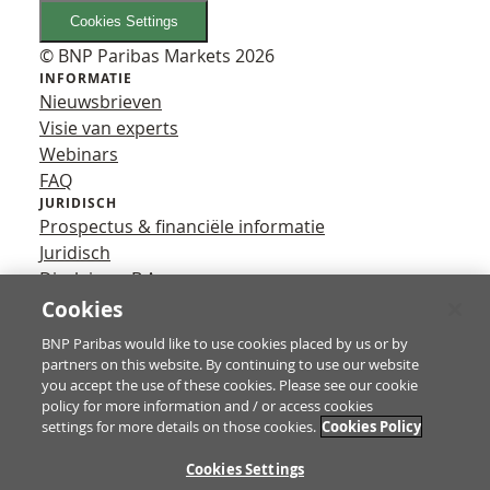
Cookies Settings
© BNP Paribas Markets 2026
INFORMATIE
Nieuwsbrieven
Visie van experts
Webinars
FAQ
JURIDISCH
Prospectus & financiële informatie
Juridisch
Disclaimer B.A.
Privacy
Cookies
VOLG ONS
BNP Paribas would like to use cookies placed by us or by
YouTube
partners on this website. By continuing to use our website
X
you accept the use of these cookies. Please see our cookie
Contact
policy for more information and / or access cookies
settings for more details on those cookies.
Cookies Policy
TE
Cookies Settings
Turbo’s zijn complexe instrumenten en brengen vanwege het hefb