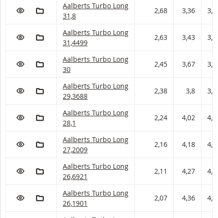
Aalberts Turbo met ISIN code:
Aalberts Turbo Long
VOEG TOE AAN WATCHLIST
AAN PORTFOLIO TOEVOEGEN
2,68
3,36
3,4
31,8
Aalberts Turbo met ISIN code:
Aalberts Turbo Long
VOEG TOE AAN WATCHLIST
AAN PORTFOLIO TOEVOEGEN
2,63
3,43
3,5
31,4499
Aalberts Turbo met ISIN code:
Aalberts Turbo Long
VOEG TOE AAN WATCHLIST
AAN PORTFOLIO TOEVOEGEN
2,45
3,67
3,7
30
Aalberts Turbo met ISIN code:
Aalberts Turbo Long
VOEG TOE AAN WATCHLIST
AAN PORTFOLIO TOEVOEGEN
2,38
3,8
3,9
29,3688
Aalberts Turbo met ISIN code:
Aalberts Turbo Long
VOEG TOE AAN WATCHLIST
AAN PORTFOLIO TOEVOEGEN
2,24
4,02
4,1
28,1
Aalberts Turbo met ISIN code:
Aalberts Turbo Long
VOEG TOE AAN WATCHLIST
AAN PORTFOLIO TOEVOEGEN
2,16
4,18
4,2
27,2009
Aalberts Turbo met ISIN code:
Aalberts Turbo Long
VOEG TOE AAN WATCHLIST
AAN PORTFOLIO TOEVOEGEN
2,11
4,27
4,3
26,6921
Aalberts Turbo met ISIN code:
Aalberts Turbo Long
VOEG TOE AAN WATCHLIST
AAN PORTFOLIO TOEVOEGEN
2,07
4,36
4,4
26,1901