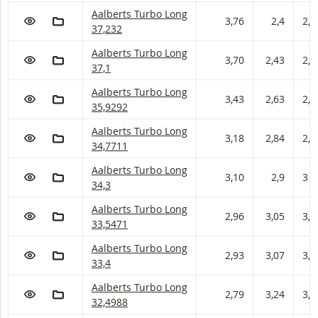
Aalberts Turbo met ISIN code:
Aalberts Turbo Long
VOEG TOE AAN WATCHLIST
AAN PORTFOLIO TOEVOEGEN
3,76
2,4
2,5
37,232
Aalberts Turbo met ISIN code:
Aalberts Turbo Long
VOEG TOE AAN WATCHLIST
AAN PORTFOLIO TOEVOEGEN
3,70
2,43
2,5
37,1
Aalberts Turbo met ISIN code:
Aalberts Turbo Long
VOEG TOE AAN WATCHLIST
AAN PORTFOLIO TOEVOEGEN
3,43
2,63
2,7
35,9292
Aalberts Turbo met ISIN code:
Aalberts Turbo Long
VOEG TOE AAN WATCHLIST
AAN PORTFOLIO TOEVOEGEN
3,18
2,84
2,9
34,7711
Aalberts Turbo met ISIN code:
Aalberts Turbo Long
VOEG TOE AAN WATCHLIST
AAN PORTFOLIO TOEVOEGEN
3,10
2,9
3
34,3
Aalberts Turbo met ISIN code:
Aalberts Turbo Long
VOEG TOE AAN WATCHLIST
AAN PORTFOLIO TOEVOEGEN
2,96
3,05
3,1
33,5471
Aalberts Turbo met ISIN code:
Aalberts Turbo Long
VOEG TOE AAN WATCHLIST
AAN PORTFOLIO TOEVOEGEN
2,93
3,07
3,1
33,4
Aalberts Turbo met ISIN code:
Aalberts Turbo Long
VOEG TOE AAN WATCHLIST
AAN PORTFOLIO TOEVOEGEN
2,79
3,24
3,3
32,4988