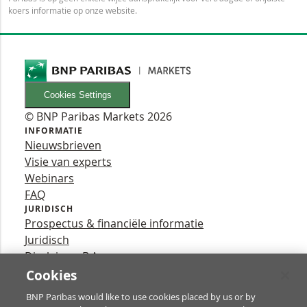
koers informatie op onze website.
Cookies Settings
© BNP Paribas Markets 2026
INFORMATIE
Nieuwsbrieven
Visie van experts
Webinars
FAQ
JURIDISCH
Prospectus & financiële informatie
Juridisch
Disclaimer B.A.
Privacy
Cookies
VOLG ONS
BNP Paribas would like to use cookies placed by us or by
YouTube