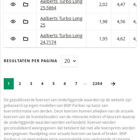
Aalberts Turbo met ISIN code:
Aalberts Turbo Long
VOEG TOE AAN WATCHLIST
AAN PORTFOLIO TOEVOEGEN
2,02
4,47
4,5
25,5864
Aalberts Turbo met ISIN code:
Aalberts Turbo Long
VOEG TOE AAN WATCHLIST
AAN PORTFOLIO TOEVOEGEN
1,98
4,56
4,6
25
Aalberts Turbo met ISIN code:
Aalberts Turbo Long
VOEG TOE AAN WATCHLIST
AAN PORTFOLIO TOEVOEGEN
1,95
4,62
4,7
24,7174
RESULTATEN PER PAGINA
PAGINERING
Selected:
VOLGENDE
Ingeklapte pagina’s
PAGE
1
PAGINA
2
PAGINA
3
PAGINA
4
PAGINA
5
PAGINA
6
PAGINA
7
LAATSTE PAGINA
2204
De gepubliceerde koersen van onderliggende waarden op de website zijn
gebaseerd op eigen modellen van BNP Paribas op basis van
koersinformatie van derden. Deze koersen kunnen afwijken van de actuele
koersen van de licentiehouders van de relevante indices of beurzen waarop
de onderliggende waarden worden verhandeld. Koersen worden
geconsolideerd weergegeven: dat betekent dat niet alle koersprints worden
weergegeven. Raadpleeg voor actuele koersen uw bank of broker. BNP
Paribas is op geen enkele wijze aansprakelijk voor vertraagde of onjuiste