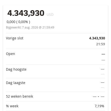
4.343,930
USD
0,000
(
0,00%
)
Bijgewerkt:
7 aug. 2026 @ 21:59:49
Primaire informatie
Vorige slot
4.343,930
21:59
Open
―
―
―
Dag hoogste
―
―
Dag laagste
―
52 weken bereik
―
-
―
% week
7,19%