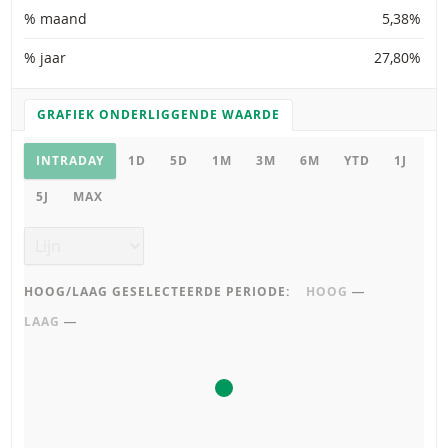
% maand
5,38%
% jaar
27,80%
GRAFIEK ONDERLIGGENDE WAARDE
GRAFIEK INSTELLINGEN
Grafiek onderliggende waarde
INTRADAY
1D
5D
1M
3M
6M
YTD
1J
5J
MAX
Grafiek type
HOOG/LAAG GESELECTEERDE PERIODE:
HOOG
―
LAAG
―