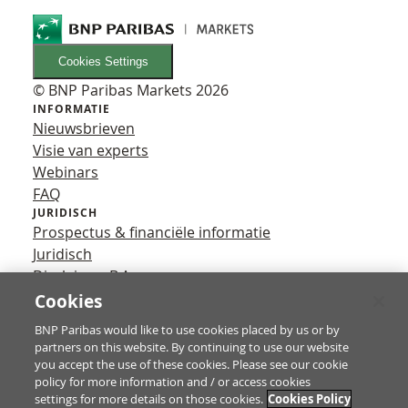
Cookies Settings
© BNP Paribas Markets 2026
INFORMATIE
Nieuwsbrieven
Visie van experts
Webinars
FAQ
JURIDISCH
Prospectus & financiële informatie
Juridisch
Disclaimer B.A.
Privacy
Cookies
VOLG ONS
BNP Paribas would like to use cookies placed by us or by
YouTube
partners on this website. By continuing to use our website
X
you accept the use of these cookies. Please see our cookie
Contact
policy for more information and / or access cookies
settings for more details on those cookies.
Cookies Policy