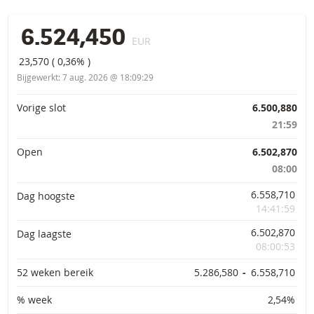
6.524,450
EUR
23,570
(
0,36%
)
Bijgewerkt:
7 aug. 2026 @ 18:09:29
Primaire informatie
Vorige slot
6.500,880
21:59
Open
6.502,870
08:00
6.558,710
Dag hoogste
14:41:59
6.502,870
Dag laagste
08:00:53
52 weken bereik
5.286,580
-
6.558,710
% week
2,54%