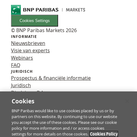
Cookies Settings
© BNP Paribas Markets 2026
INFORMATIE
Nieuwsbrieven
Visie van experts
Webinars
FAQ
JURIDISCH
Prospectus & financiële informatie
Juridisch
Disclaimer B.A.
Privacy
Cookies
VOLG ONS
BNP Paribas would like to use cookies placed by us or by
YouTube
partners on this website. By continuing to use our website
X
you accept the use of these cookies. Please see our cookie
Contact
policy for more information and / or access cookies
settings for more details on those cookies.
Cookies Policy