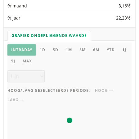
% maand
3,16%
% jaar
22,28%
GRAFIEK ONDERLIGGENDE WAARDE
GRAFIEK INSTELLINGEN
Grafiek onderliggende waarde
INTRADAY
1D
5D
1M
3M
6M
YTD
1J
5J
MAX
Grafiek type
HOOG/LAAG GESELECTEERDE PERIODE:
HOOG
―
LAAG
―