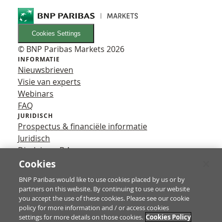
Cookies Settings
© BNP Paribas Markets 2026
INFORMATIE
Nieuwsbrieven
Visie van experts
Webinars
FAQ
JURIDISCH
Prospectus & financiële informatie
Juridisch
Disclaimer B.A.
Privacy
Cookies
VOLG ONS
BNP Paribas would like to use cookies placed by us or by
YouTube
partners on this website. By continuing to use our website
X
you accept the use of these cookies. Please see our cookie
Contact
policy for more information and / or access cookies
settings for more details on those cookies.
Cookies Policy