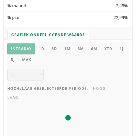
% maand
2,45%
% jaar
22,99%
GRAFIEK ONDERLIGGENDE WAARDE
GRAFIEK INSTELLINGEN
Grafiek onderliggende waarde
INTRADAY
1D
5D
1M
3M
6M
YTD
1J
5J
MAX
Grafiek type
HOOG/LAAG GESELECTEERDE PERIODE:
HOOG
―
LAAG
―