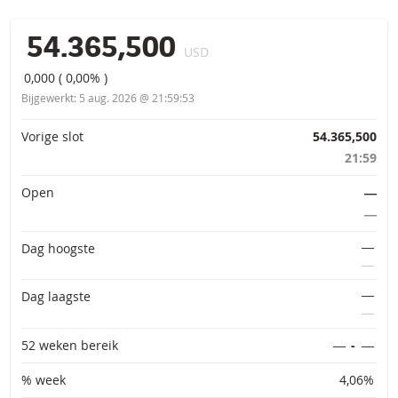
54.365,500
USD
0,000
(
0,00%
)
Bijgewerkt:
5 aug. 2026 @ 21:59:53
Primaire informatie
Vorige slot
54.365,500
21:59
Open
―
―
―
Dag hoogste
―
―
Dag laagste
―
52 weken bereik
―
-
―
% week
4,06%