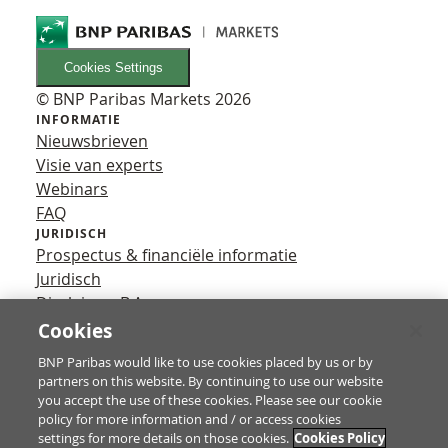
Cookies Settings
© BNP Paribas Markets 2026
INFORMATIE
Nieuwsbrieven
Visie van experts
Webinars
FAQ
JURIDISCH
Prospectus & financiële informatie
Juridisch
Disclaimer B.A.
Privacy
Cookies
VOLG ONS
BNP Paribas would like to use cookies placed by us or by
YouTube
partners on this website. By continuing to use our website
X
you accept the use of these cookies. Please see our cookie
Contact
policy for more information and / or access cookies
settings for more details on those cookies.
Cookies Policy