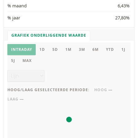
% maand
6,43%
% jaar
27,80%
GRAFIEK ONDERLIGGENDE WAARDE
GRAFIEK INSTELLINGEN
Grafiek onderliggende waarde
INTRADAY
1D
5D
1M
3M
6M
YTD
1J
5J
MAX
Grafiek type
HOOG/LAAG GESELECTEERDE PERIODE:
HOOG
―
LAAG
―