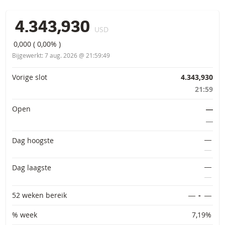
4.343,930
USD
0,000
(
0,00%
)
Bijgewerkt:
7 aug. 2026 @ 21:59:49
Primaire informatie
Vorige slot
4.343,930
21:59
Open
―
―
―
Dag hoogste
―
―
Dag laagste
―
52 weken bereik
―
-
―
% week
7,19%