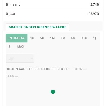
% maand
2,74%
% jaar
25,97%
GRAFIEK ONDERLIGGENDE WAARDE
GRAFIEK INSTELLINGEN
Grafiek onderliggende waarde
INTRADAY
1D
5D
1M
3M
6M
YTD
1J
5J
MAX
Grafiek type
HOOG/LAAG GESELECTEERDE PERIODE:
HOOG
―
LAAG
―