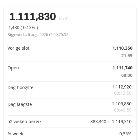
1.111,830
EUR
1,480
(
0,13%
)
Bijgewerkt:
6 aug. 2026 @ 09:25:52
Primaire informatie
Vorige slot
1.110,350
21:59
Open
1.111,740
08:00
1.112,920
Dag hoogste
09:13:59
1.109,830
Dag laagste
08:40:59
52 weken bereik
883,340
-
1.119,310
% week
0,35%