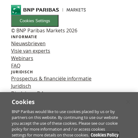
Cookies Settings
© BNP Paribas Markets 2026
INFORMATIE
Nieuwsbrieven
Visie van experts
Webinars
FAQ
JURIDISCH
Prospectus & financiële informatie
Juridisch
Disclaimer B.A.
Privacy
Cookies
VOLG ONS
BNP Paribas would like to use cookies placed by us or by
YouTube
partners on this website. By continuing to use our website
X
you accept the use of these cookies. Please see our cookie
Contact
policy for more information and / or access cookies
settings for more details on those cookies.
Cookies Policy