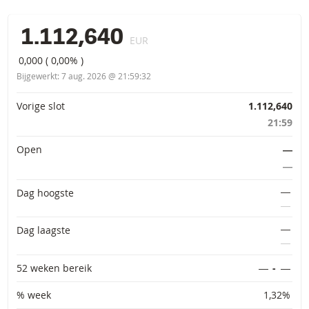
1.112,640
EUR
0,000
(
0,00%
)
Bijgewerkt:
7 aug. 2026 @ 21:59:32
Primaire informatie
Vorige slot
1.112,640
21:59
Open
―
―
―
Dag hoogste
―
―
Dag laagste
―
52 weken bereik
―
-
―
% week
1,32%