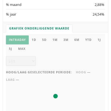
% maand
2,88%
% jaar
24,54%
GRAFIEK ONDERLIGGENDE WAARDE
GRAFIEK INSTELLINGEN
Grafiek onderliggende waarde
INTRADAY
1D
5D
1M
3M
6M
YTD
1J
5J
MAX
Grafiek type
HOOG/LAAG GESELECTEERDE PERIODE:
HOOG
―
LAAG
―