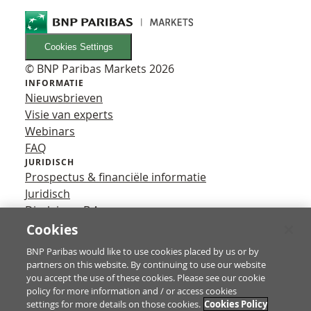
Cookies Settings
© BNP Paribas Markets 2026
INFORMATIE
Nieuwsbrieven
Visie van experts
Webinars
FAQ
JURIDISCH
Prospectus & financiële informatie
Juridisch
Disclaimer B.A.
Privacy
Cookies
VOLG ONS
BNP Paribas would like to use cookies placed by us or by
YouTube
partners on this website. By continuing to use our website
X
you accept the use of these cookies. Please see our cookie
Contact
policy for more information and / or access cookies
settings for more details on those cookies.
Cookies Policy