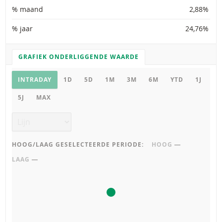
% maand
2,88%
% jaar
24,76%
GRAFIEK ONDERLIGGENDE WAARDE
GRAFIEK INSTELLINGEN
Grafiek onderliggende waarde
INTRADAY
1D
5D
1M
3M
6M
YTD
1J
5J
MAX
Grafiek type
HOOG/LAAG GESELECTEERDE PERIODE:
HOOG
―
LAAG
―