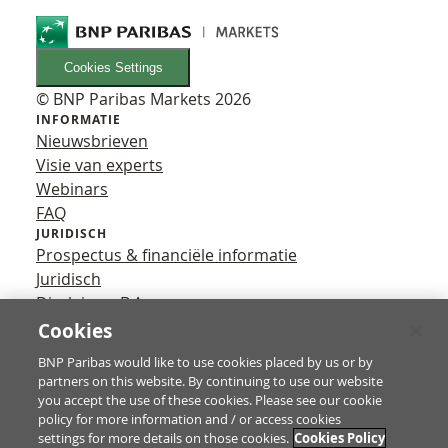
Cookies Settings
© BNP Paribas Markets 2026
INFORMATIE
Nieuwsbrieven
Visie van experts
Webinars
FAQ
JURIDISCH
Prospectus & financiële informatie
Juridisch
Disclaimer B.A.
Privacy
Cookies
VOLG ONS
BNP Paribas would like to use cookies placed by us or by
YouTube
partners on this website. By continuing to use our website
X
you accept the use of these cookies. Please see our cookie
Contact
policy for more information and / or access cookies
settings for more details on those cookies.
Cookies Policy