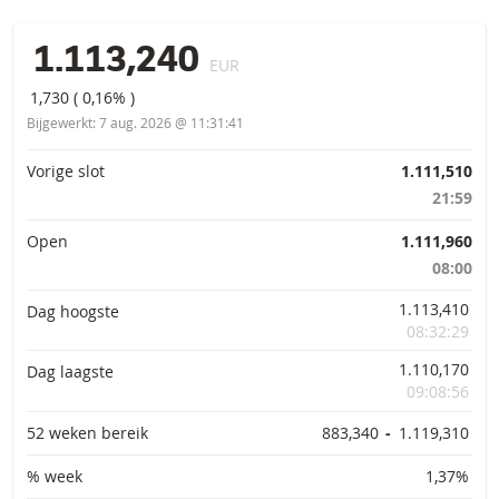
1.113,240
EUR
1,730
(
0,16%
)
Bijgewerkt:
7 aug. 2026 @ 11:31:41
Primaire informatie
Vorige slot
1.111,510
21:59
Open
1.111,960
08:00
1.113,410
Dag hoogste
08:32:29
1.110,170
Dag laagste
09:08:56
52 weken bereik
883,340
-
1.119,310
% week
1,37%