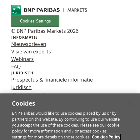
Cookies Settings
© BNP Paribas Markets 2026
INFORMATIE
Nieuwsbrieven
Visie van experts
Webinars
FAQ
JURIDISCH
Prospectus & financiële informatie
Juridisch
Disclaimer B.A.
Privacy
Cookies
VOLG ONS
BNP Paribas would like to use cookies placed by us or by
YouTube
partners on this website. By continuing to use our website
X
you accept the use of these cookies. Please see our cookie
Contact
policy for more information and / or access cookies
settings for more details on those cookies.
Cookies Policy