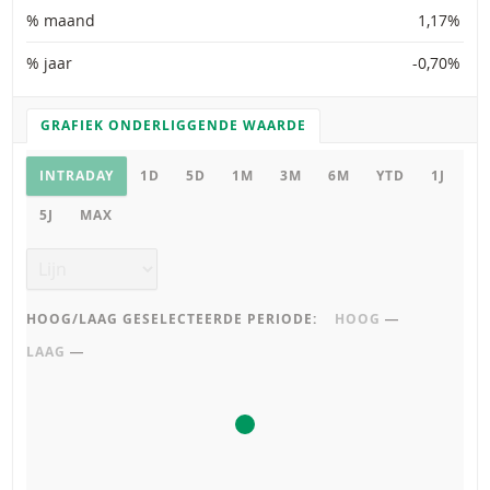
% maand
1,17%
% jaar
-0,70%
GRAFIEK ONDERLIGGENDE WAARDE
GRAFIEK INSTELLINGEN
Grafiek onderliggende waarde
INTRADAY
1D
5D
1M
3M
6M
YTD
1J
5J
MAX
Grafiek type
HOOG/LAAG GESELECTEERDE PERIODE:
HOOG
―
LAAG
―