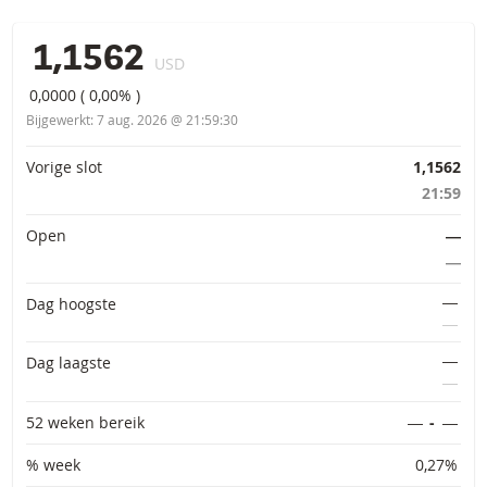
1,1562
USD
0,0000
(
0,00%
)
Bijgewerkt:
7 aug. 2026 @ 21:59:30
Primaire informatie
Vorige slot
1,1562
21:59
Open
―
―
―
Dag hoogste
―
―
Dag laagste
―
52 weken bereik
―
-
―
% week
0,27%