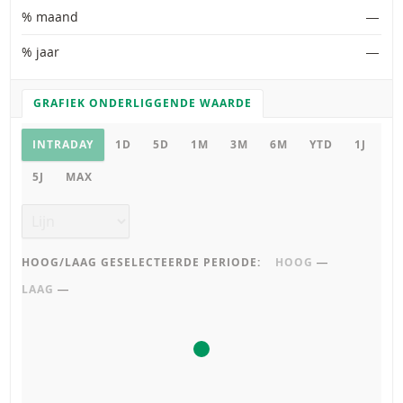
% maand
―
% jaar
―
GRAFIEK ONDERLIGGENDE WAARDE
GRAFIEK INSTELLINGEN
Grafiek onderliggende waarde
INTRADAY
1D
5D
1M
3M
6M
YTD
1J
5J
MAX
Grafiek type
HOOG/LAAG GESELECTEERDE PERIODE:
HOOG
―
LAAG
―