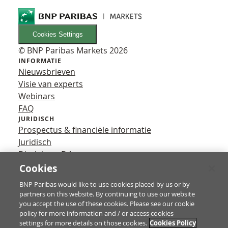
Cookies Settings
© BNP Paribas Markets 2026
INFORMATIE
Nieuwsbrieven
Visie van experts
Webinars
FAQ
JURIDISCH
Prospectus & financiële informatie
Juridisch
Disclaimer B.A.
Privacy
Cookies
VOLG ONS
BNP Paribas would like to use cookies placed by us or by
YouTube
partners on this website. By continuing to use our website
X
you accept the use of these cookies. Please see our cookie
Contact
policy for more information and / or access cookies
settings for more details on those cookies.
Cookies Policy