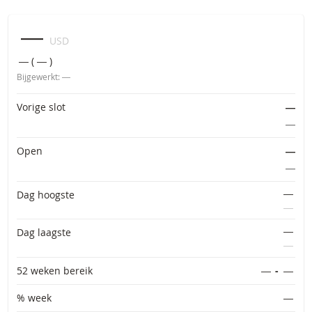
―
USD
―
(
―
)
Bijgewerkt:
―
Primaire informatie
Vorige slot
―
―
Open
―
―
―
Dag hoogste
―
―
Dag laagste
―
52 weken bereik
―
-
―
% week
―