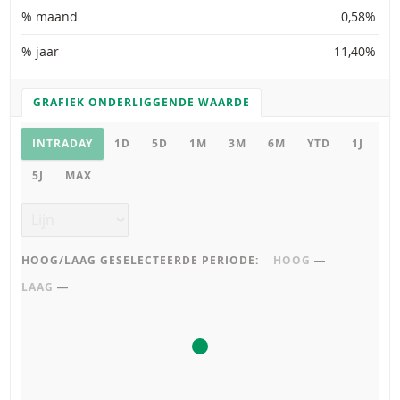
% maand
0,58%
% jaar
11,40%
GRAFIEK ONDERLIGGENDE WAARDE
GRAFIEK INSTELLINGEN
Grafiek onderliggende waarde
INTRADAY
1D
5D
1M
3M
6M
YTD
1J
5J
MAX
Grafiek type
HOOG/LAAG GESELECTEERDE PERIODE:
HOOG
―
LAAG
―