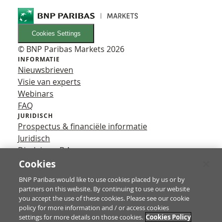
Cookies Settings
© BNP Paribas Markets 2026
INFORMATIE
Nieuwsbrieven
Visie van experts
Webinars
FAQ
JURIDISCH
Prospectus & financiële informatie
Juridisch
Disclaimer B.A.
Privacy
Cookies
VOLG ONS
BNP Paribas would like to use cookies placed by us or by
YouTube
partners on this website. By continuing to use our website
X
you accept the use of these cookies. Please see our cookie
Contact
policy for more information and / or access cookies
settings for more details on those cookies.
Cookies Policy