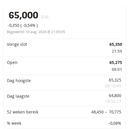
65,000
EUR
-0,350
(
-0,54%
)
Bijgewerkt:
10 aug. 2026 @ 21:05:05
Primaire informatie
Vorige slot
65,350
21:59
Open
65,275
08:01
65,325
Dag hoogste
08:10:49
64,800
Dag laagste
14:52:27
52 weken bereik
48,450
-
70,775
% week
-0,08%