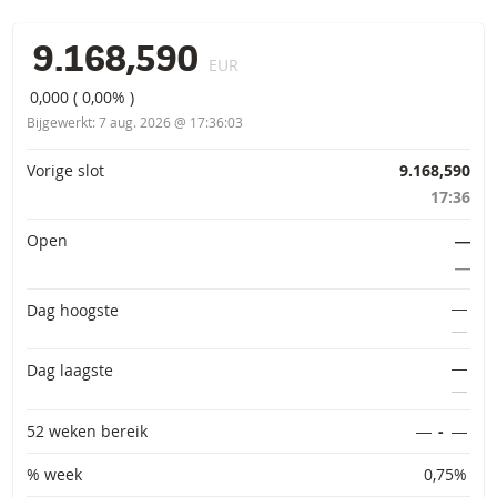
9.168,590
EUR
0,000
(
0,00%
)
Bijgewerkt:
7 aug. 2026 @ 17:36:03
Primaire informatie
Vorige slot
9.168,590
17:36
Open
―
―
―
Dag hoogste
―
―
Dag laagste
―
52 weken bereik
―
-
―
% week
0,75%