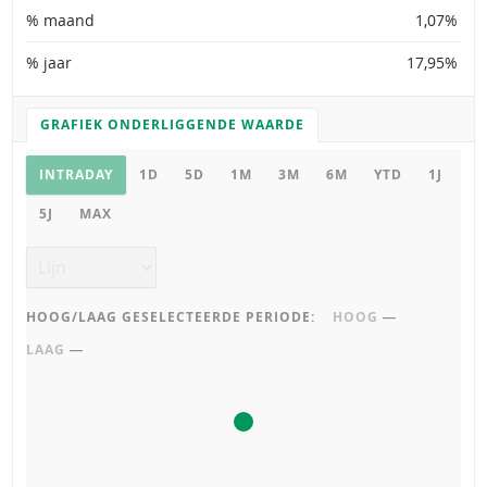
% maand
1,07%
% jaar
17,95%
GRAFIEK ONDERLIGGENDE WAARDE
GRAFIEK INSTELLINGEN
Grafiek onderliggende waarde
INTRADAY
1D
5D
1M
3M
6M
YTD
1J
5J
MAX
Grafiek type
HOOG/LAAG GESELECTEERDE PERIODE:
HOOG
―
LAAG
―