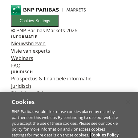
Cookies Settings
© BNP Paribas Markets 2026
INFORMATIE
Nieuwsbrieven
Visie van experts
Webinars
FAQ
JURIDISCH
Prospectus & financiële informatie
Juridisch
Disclaimer B.A.
Privacy
Cookies
VOLG ONS
BNP Paribas would like to use cookies placed by us or by
YouTube
partners on this website. By continuing to use our website
X
you accept the use of these cookies. Please see our cookie
Contact
policy for more information and / or access cookies
settings for more details on those cookies.
Cookies Policy