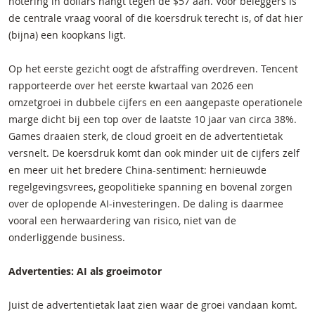
notering in dollars hangt tegen de $57 aan. Voor beleggers is
de centrale vraag vooral of die koersdruk terecht is, of dat hier
(bijna) een koopkans ligt.
Op het eerste gezicht oogt de afstraffing overdreven. Tencent
rapporteerde over het eerste kwartaal van 2026 een
omzetgroei in dubbele cijfers en een aangepaste operationele
marge dicht bij een top over de laatste 10 jaar van circa 38%.
Games draaien sterk, de cloud groeit en de advertentietak
versnelt. De koersdruk komt dan ook minder uit de cijfers zelf
en meer uit het bredere China-sentiment: hernieuwde
regelgevingsvrees, geopolitieke spanning en bovenal zorgen
over de oplopende AI-investeringen. De daling is daarmee
vooral een herwaardering van risico, niet van de
onderliggende business.
Advertenties: AI als groeimotor
Juist de advertentietak laat zien waar de groei vandaan komt.