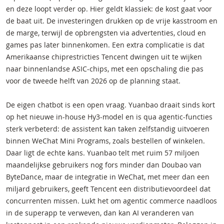
en deze loopt verder op. Hier geldt klassiek: de kost gaat voor
de baat uit. De investeringen drukken op de vrije kasstroom en
de marge, terwijl de opbrengsten via advertenties, cloud en
games pas later binnenkomen. Een extra complicatie is dat
Amerikaanse chiprestricties Tencent dwingen uit te wijken
naar binnenlandse ASIC-chips, met een opschaling die pas
voor de tweede helft van 2026 op de planning staat.
De eigen chatbot is een open vraag. Yuanbao draait sinds kort
op het nieuwe in-house Hy3-model en is qua agentic-functies
sterk verbeterd: de assistent kan taken zelfstandig uitvoeren
binnen WeChat Mini Programs, zoals bestellen of winkelen.
Daar ligt de echte kans. Yuanbao telt met ruim 57 miljoen
maandelijkse gebruikers nog fors minder dan Doubao van
ByteDance, maar de integratie in WeChat, met meer dan een
miljard gebruikers, geeft Tencent een distributievoordeel dat
concurrenten missen. Lukt het om agentic commerce naadloos
in de superapp te verweven, dan kan AI veranderen van