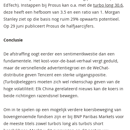
EdTech). Instappen bij Prosus kan o.a. met de
turbo long 30.6
,
deze heeft een hefboom van 3.5 en een ratio van 1. Morgan
Stanley ziet op die basis nog ruim 29% opwaarts potentieel.
Op 29 juni publiceert Prosus de halfjaarcijfers.
Conclusie
De afstraffing oogt eerder een sentimentkwestie dan een
fundamentele. Het kost-voor-de-baat-verhaal vergt geduld,
maar de versnellende advertentiegroei en de WeChat-
distributie geven Tencent een sterke uitgangspositie.
(Turbo)beleggers moeten zich wel rekenschap geven van de
hoge volatiliteit: Elk China gerelateerd nieuws kan de koers in
beide richtingen razendsnel bewegen.
Om in te spelen op een mogelijk verdere koersbeweging van
bovengenoemde fondsen zijn er bij BNP Paribas Markets voor
de meeste titels zowel turbo’s long als turbo’s short