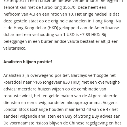
kostenpost in een ronkende nieuwe verdienmotor. Beleggen in
Tencent kan met de
turbo long 356.70
. Deze heeft een
hefboom van 4.3 en een ratio van 10. Het enige nadeel is dat
deze gesteld staat op de originele aandelen in Hong Kong. Nu
is de Hong Kong dollar (HKD) gekoppeld aan de Amerikaanse
dollar met een verhouding van 1 USD is ~7.83 HKD. Bij
beleggingen in een buitenlandse valuta bestaat er altijd een
valutarisico.
Analisten blijven positief
Analisten zijn overwegend positief. Barclays verhoogde het
koersdoel naar $106 (ongeveer 830 HKD) met een overweight-
advies; meerdere huizen wijzen op de combinatie van
robuuste winst, het ten gelde maken van de AI gerelateerde
diensten en een stevig aandeleninkoopprogramma. Volgens
London Stock Exchange houden maar liefst 43 van de 47 het
aandeel volgende analisten een Buy of Strong Buy advies aan.
De voornaamste risico’s blijven de Chinese regelgeving en het