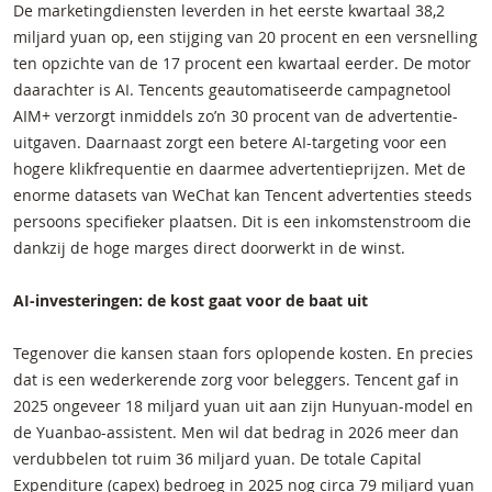
De marketingdiensten leverden in het eerste kwartaal 38,2
miljard yuan op, een stijging van 20 procent en een versnelling
ten opzichte van de 17 procent een kwartaal eerder. De motor
daarachter is AI. Tencents geautomatiseerde campagnetool
AIM+ verzorgt inmiddels zo’n 30 procent van de advertentie-
uitgaven. Daarnaast zorgt een betere AI-targeting voor een
hogere klikfrequentie en daarmee advertentieprijzen. Met de
enorme datasets van WeChat kan Tencent advertenties steeds
persoons specifieker plaatsen. Dit is een inkomstenstroom die
dankzij de hoge marges direct doorwerkt in de winst.
AI-investeringen: de kost gaat voor de baat uit
Tegenover die kansen staan fors oplopende kosten. En precies
dat is een wederkerende zorg voor beleggers. Tencent gaf in
2025 ongeveer 18 miljard yuan uit aan zijn Hunyuan-model en
de Yuanbao-assistent. Men wil dat bedrag in 2026 meer dan
verdubbelen tot ruim 36 miljard yuan. De totale Capital
Expenditure (capex) bedroeg in 2025 nog circa 79 miljard yuan