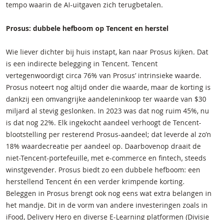
tempo waarin de AI-uitgaven zich terugbetalen.
Prosus: dubbele hefboom op Tencent en herstel
Wie liever dichter bij huis instapt, kan naar Prosus kijken. Dat
is een indirecte belegging in Tencent. Tencent
vertegenwoordigt circa 76% van Prosus’ intrinsieke waarde.
Prosus noteert nog altijd onder die waarde, maar de korting is
dankzij een omvangrijke aandeleninkoop ter waarde van $30
miljard al stevig geslonken. In 2023 was dat nog ruim 45%, nu
is dat nog 22%. Elk ingekocht aandeel verhoogt de Tencent-
blootstelling per resterend Prosus-aandeel; dat leverde al zo’n
18% waardecreatie per aandeel op. Daarbovenop draait de
niet-Tencent-portefeuille, met e-commerce en fintech, steeds
winstgevender. Prosus biedt zo een dubbele hefboom: een
herstellend Tencent én een verder krimpende korting.
Beleggen in Prosus brengt ook nog eens wat extra belangen in
het mandje. Dit in de vorm van andere investeringen zoals in
iFood, Delivery Hero en diverse E-Learning platformen (Divisie