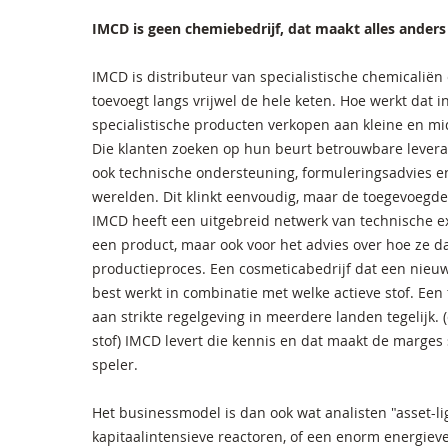
IMCD is geen chemiebedrijf, dat maakt alles anders
IMCD is distributeur van specialistische chemicalië
toevoegt langs vrijwel de hele keten. Hoe werkt dat 
specialistische producten verkopen aan kleine en mid
Die klanten zoeken op hun beurt betrouwbare leveran
ook technische ondersteuning, formuleringsadvies en
werelden. Dit klinkt eenvoudig, maar de toegevoegde w
IMCD heeft een uitgebreid netwerk van technische exp
een product, maar ook voor het advies over hoe ze d
productieproces. Een cosmeticabedrijf dat een nieuw
best werkt in combinatie met welke actieve stof. Een 
aan strikte regelgeving in meerdere landen tegelijk.
stof) IMCD levert die kennis en dat maakt de marges 
speler.
Het businessmodel is dan ook wat analisten "asset-l
kapitaalintensieve reactoren, of een enorm energiever