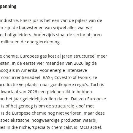
spanning
ndustrie. Enerzijds is het een van de pijlers van de
n zijn de bouwstenen van vrijwel alles wat we
t halfgeleiders. Anderzijds staat de sector al jaren
 milieu en de energierekening.
e chemie. Europees gas kost al jaren structureel meer
sten. In de eerste vier maanden van 2026 lag de
hoog als in Amerika. Voor energie-intensieve
oncurrentienadeel. BASF, Covestro of Evonik, ze
roductie verplaatst naar goedkopere regio's. Toch is
e kwartaal van 2026 een piek bereikt te hebben.
an het jaar geleidelijk zullen dalen. Dat zou Europese
s of het genoeg is om de structurele kloof met
n is de Europese chemie nog niet verloren, maar deze
specialistische, hoogwaardige producten waarbij
 in die niche, ‘specialty chemicals’, is IMCD actief.