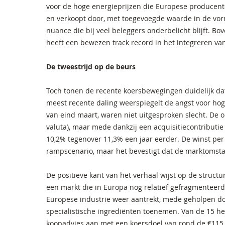
voor de hoge energieprijzen die Europese producent
en verkoopt door, met toegevoegde waarde in de vorm
nuance die bij veel beleggers onderbelicht blijft. Bo
heeft een bewezen track record in het integreren van
De tweestrijd op de beurs
Toch tonen de recente koersbewegingen duidelijk dat 
meest recente daling weerspiegelt de angst voor hoge
van eind maart, waren niet uitgesproken slecht. De 
valuta), maar mede dankzij een acquisitiecontributi
10,2% tegenover 11,3% een jaar eerder. De winst per
rampscenario, maar het bevestigt dat de marktomst
De positieve kant van het verhaal wijst op de structu
een markt die in Europa nog relatief gefragmenteer
Europese industrie weer aantrekt, mede geholpen doo
specialistische ingrediënten toenemen. Van de 15 h
koopadvies aan met een koersdoel van rond de €115,