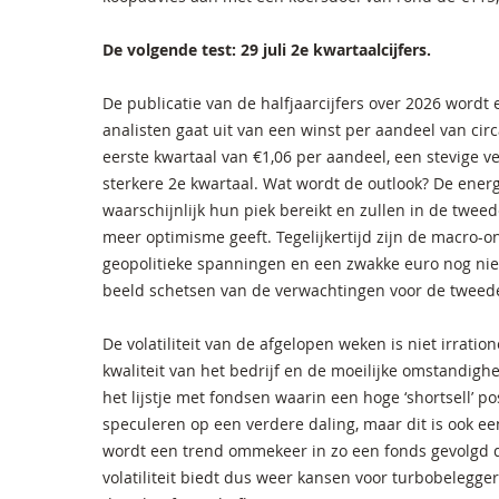
De volgende test: 29 juli 2e kwartaalcijfers.
De publicatie van de halfjaarcijfers over 2026 wordt
analisten gaat uit van een winst per aandeel van circ
eerste kwartaal van €1,06 per aandeel, een stevige v
sterkere 2e kwartaal. Wat wordt de outlook? De ener
waarschijnlijk hun piek bereikt en zullen in de tweed
meer optimisme geeft. Tegelijkertijd zijn de macro-
geopolitieke spanningen en een zwakke euro nog ni
beeld schetsen van de verwachtingen voor de tweede 
De volatiliteit van de afgelopen weken is niet irratio
kwaliteit van het bedrijf en de moeilijke omstandighe
het lijstje met fondsen waarin een hoge ‘shortsell’ po
speculeren op een verdere daling, maar dit is ook een 
wordt een trend ommekeer in zo een fonds gevolgd do
volatiliteit biedt dus weer kansen voor turbobelegg