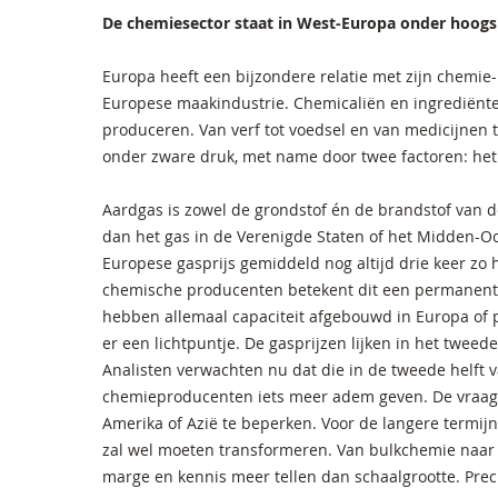
De chemiesector staat in West-Europa onder hoog
Europa heeft een bijzondere relatie met zijn chemie-i
Europese maakindustrie. Chemicaliën en ingrediënte
produceren. Van verf tot voedsel en van medicijnen to
onder zware druk, met name door twee factoren: het
Aardgas is zowel de grondstof én de brandstof van d
dan het gas in de Verenigde Staten of het Midden-Oo
Europese gasprijs gemiddeld nog altijd drie keer zo 
chemische producenten betekent dit een permanent c
hebben allemaal capaciteit afgebouwd in Europa of p
er een lichtpuntje. De gasprijzen lijken in het tweed
Analisten verwachten nu dat die in de tweede helft v
chemieproducenten iets meer adem geven. De vraag i
Amerika of Azië te beperken. Voor de langere termij
zal wel moeten transformeren. Van bulkchemie naar 
marge en kennis meer tellen dan schaalgrootte. Precies