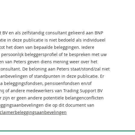
t BV en als zelfstandig consultant gelieerd aan BNP
atie in deze publicatie is niet bedoeld als individueel
 tot het doen van bepaalde beleggingen. Iedere
 persoonlijk beleggersprofiel of te bespreken met uw
en van Peters geven diens mening weer over het
onsultant. De beloning aan Peters staat/stond/zal niet
ke aanbevelingen of standpunten in deze publicatie. Er
via beleggingsfondsen, pensioenfondsen en/of
hij of andere medewerkers van Trading Support BV
 zijn er geen andere potentiële belangenconflicten
leggingsaanbevelingen die op dit document van
sclaimerbeleggingsaanbevelingen