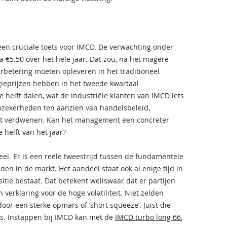
 een cruciale toets voor IMCD. De verwachting onder
a €5.50 over het hele jaar. Dat zou, na het magere
erbetering moeten opleveren in het traditioneel
gieprijzen hebben in het tweede kwartaal
e helft dalen, wat de industriële klanten van IMCD iets
onzekerheden ten aanzien van handelsbeleid,
et verdwenen. Kan het management een concreter
helft van het jaar?
neel. Er is een reële tweestrijd tussen de fundamentele
den in de markt. Het aandeel staat ook al enige tijd in
sitie bestaat. Dat betekent weliswaar dat er partijen
verklaring voor de hoge volatiliteit. Niet zelden
or een sterke opmars of ‘short squeeze’. Juist die
ers. Instappen bij IMCD kan met de
IMCD turbo long 66
,