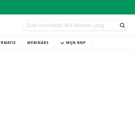
Zoek
Zoek
ZOEK
ORMATIE
WEBINARS
MIJN BNP