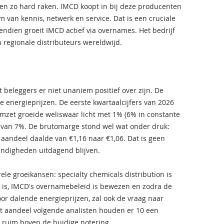
en zo hard raken. IMCD koopt in bij deze producenten
 van kennis, netwerk en service. Dat is een cruciale
vendien groeit IMCD actief via overnames. Het bedrijf
 regionale distributeurs wereldwijd.
beleggers er niet unaniem positief over zijn. De
 energieprijzen. De eerste kwartaalcijfers van 2026
omzet groeide weliswaar licht met 1% (6% in constante
e van 7%. De brutomarge stond wel wat onder druk:
 aandeel daalde van €1,16 naar €1,06. Dat is geen
andigheden uitdagend blijven.
rele groeikansen: specialty chemicals distribution is
d is, IMCD's overnamebeleid is bewezen en zodra de
r dalende energieprijzen, zal ook de vraag naar
et aandeel volgende analisten houden er 10 een
 ruim boven de huidige notering.