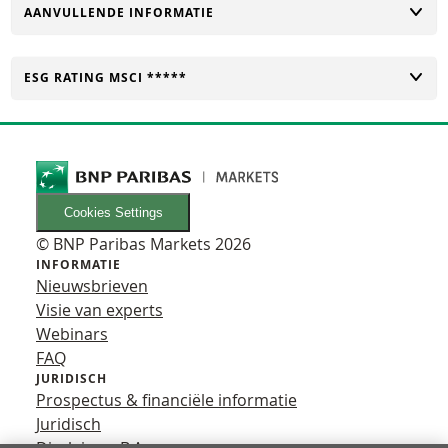
TOGGLE
AANVULLENDE INFORMATIE
TOGGLE
ESG RATING MSCI *****
Cookies Settings
© BNP Paribas Markets 2026
INFORMATIE
Nieuwsbrieven
Visie van experts
Webinars
FAQ
JURIDISCH
Prospectus & financiële informatie
Juridisch