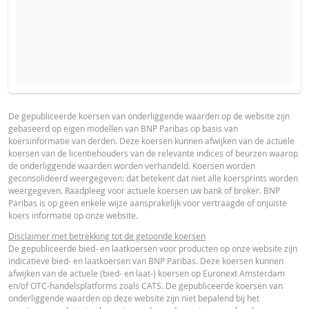
VERWACHTE KOERS VAN DE ONDERLIGGENDE WAARDE
PROSPECTUS
PRODUCT PROJECTIONS
Some helper text for the product price projections, financial ad
De gepubliceerde koersen van onderliggende waarden op de website zijn
gebaseerd op eigen modellen van BNP Paribas op basis van
advised
Nederlands (Nederland)
PDF
koersinformatie van derden. Deze koersen kunnen afwijken van de actuele
AANTAL PRODUCTEN
koersen van de licentiehouders van de relevante indices of beurzen waarop
UNDERLYING PRICE
PRICE PROJECTION
de onderliggende waarden worden verhandeld. Koersen worden
geconsolideerd weergegeven: dat betekent dat niet alle koersprints worden
FINAL TERMS
weergegeven. Raadpleeg voor actuele koersen uw bank of broker. BNP
PERIODE
Paribas is op geen enkele wijze aansprakelijk voor vertraagde of onjuiste
koers informatie op onze website.
1 Dag
1 Week
1 Jaar
Nederlands (Nederland)
PDF
Disclaimer met betrekking tot de getoonde koersen
De gepubliceerde bied- en laatkoersen voor producten op onze website zijn
indicatieve bied- en laatkoersen van BNP Paribas. Deze koersen kunnen
afwijken van de actuele (bied- en laat-) koersen op Euronext Amsterdam
DEFINITIEVE VOORWAARDEN SAMENVATTING
en/of OTC-handelsplatforms zoals CATS. De gepubliceerde koersen van
onderliggende waarden op deze website zijn niet bepalend bij het
ACTUELE
BEREKENDE