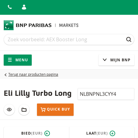
Zoek
Zoek
ZOE
Navigatie
Site navigatie
MENU
MIJN BNP
Terug naar producten pagina
Isin
Eli Lilly Turbo Long
VOEG TOE AAN WATCHLIST
AAN PORTFOLIO TOEVOEGEN
QUICK BUY
BIED
(EUR)
LAAT
(EUR)
*
*