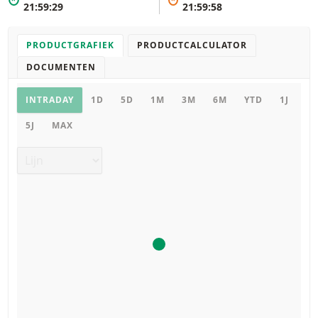
*
*
21:59:29
21:59:58
PRODUCTGRAFIEK
PRODUCTCALCULATOR
DOCUMENTEN
Productgrafiek
INTRADAY
1D
5D
1M
3M
6M
YTD
1J
5J
MAX
Grafiek type