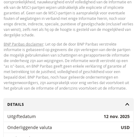
oorspronkelijkheid, nauwkeurigheid en/of volledigheid van de Informatie en
Paribas en gelden strikt per de vermelde datum. De koersen getoond door 
elk van de MSCI-partijen wijzen uitdrukkelijk alle expliciete of impliciete
calculator zijn indicatief en uitsluitend bestemd voor informatieve doeleinde
garanties af. Geen van de MSCI-partijen is aansprakelijk voor eventuele
Koersinformatie vormt geen uitnodiging of aanbod tot het kopen of verkope
fouten of weglatingen in verband met enige Informatie hierin, noch voor
van effecten of andere financiële instrumenten. De informatie is uitsluitend
enige directe, indirecte, speciale, punitieve of gevolgschade (inclusief verlies
bestemd voor gebruik door de bedoelde ontvangers. Het is niet toegestaan
van winst), zelfs niet als hij op de hoogte is gesteld van de mogelijkheid van
deze informatie geheel of gedeeltelijk te reproduceren, te verspreiden of te
dergelijke schade.
kopiëren voor enig doel zonder voorafgaande uitdrukkelijke toestemming v
BNP Paribas. Meer informatie is op verzoek verkrijgbaar bij BNP Paribas,; 
BNP Paribas disclaimer
: Let op dat de door BNP Paribas verstrekte
contact op via 0900-6275387, +31-20-5501150 of markets@bnpparibas.com
informatie is gebaseerd op gegevens die zijn verkregen van derde partijen
die mogelijk gebruikmaken van schattingen en gerapporteerde informatie
die onderhevig zijn aan wijzigingen. De informatie wordt verstrekt op een
"as is"-basis, en BNP Paribas geeft geen enkele verklaring of garantie af
met betrekking tot de juistheid, volledigheid of geschiktheid voor een
bepaald doel. BNP Paribas, noch haar gelieerde ondernemingen en
vertegenwoordigers, zijn aansprakelijk voor enig verlies dat voortvloeit uit
het gebruik van de informatie of anderszins voortvloeit uit de informatie.
TOGGLE
DETAILS
Uitgiftedatum
12 nov. 2025
Onderliggende valuta
USD