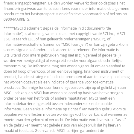
financieringsopbrengsten. Beiden worden verwerkt door op dagbasis het
in de calculator buiten beschouwing gelaten. Ook door afrondingen kunnen
financieringsniveau aan te passen. Lees voor meer informatie de algemene
getoonde waarden afwijken van de ontwikkelingen van waarden in de
brochure en het basisprospectus en definitieve voorwaarden of bel ons op
werkelijkheid.
0900-MARKETS.
In deze calculator wordt voor Turbo’s het stop loss-niveau dagelijks aangepas
*****
MSCI disclaimer
: Bepaalde informatie in dit document ("de
werkelijkheid wordt bij Turbo's op de stop loss reset datum, bij toepasselijke
Informatie") is afkomstig van en belast met copyright van MSCI Inc., MSCI
eventuele ex-dividendnoteringen, bij eventuele specifieke corporate actions 
ESG Research LLC, of hun gelieerde ondernemingen ("MSCI"), of
indien toepasselijk, bij het doorrollen van futures aangepast. De invloed van
informatieverschaffers (samen de "MSCI-partijen") en kan zijn gebruikt om
periodiek doorrollen van futures wordt ook in de calculator buiten beschouw
scores, signalen of andere indicatoren te berekenen. De Informatie is
gelaten. Ook door afrondingen kunnen getoonde waarden afwijken van de
uitsluitend voor intern gebruik en mag niet in zijn geheel of gedeeltelijk
ontwikkelingen van waarden in de werkelijkheid.
worden vermenigvuldigd of verspreid zonder voorafgaande schriftelijke
toestemming. De Informatie mag niet worden gebruikt om een aanbod te
BNP Paribas treedt niet op als uw juridisch of fiscaal adviseur, accountant of
doen tot koop of verkoop, of om een beveiliging, financieel instrument of
beleggingsadviseur en heeft op geen enkele wijze een fiduciaire verplichting
product, handelsstrategie of index te promoten of aan te bevelen, noch mag
tegenover u in verband met de calculator en/of in verband met eventuele
het worden opgevat als een indicatie of garantie voor toekomstige
transacties in door BNP Paribas uitgegeven producten of andere aanverwan
prestaties. Sommige fondsen kunnen gebaseerd zijn op of gelinkt zijn aan
transacties. U mag niet op BNP Paribas vertrouwen voor beleggingsadvies o
MSCI-indexen, en MSCI kan worden beloond op basis van het vermogen
aanbevelingen, ongeacht van welke aard. Hoewel de getoonde koersen zijn
onder beheer van het fonds of andere maatstaven. MSCI heeft een
gebaseerd op betrouwbaar geachte informatie, wordt de juistheid of
informatiebarrière ingesteld tussen indexonderzoek en bepaalde
volledigheid hiervan niet gegarandeerd. BNP Paribas biedt geen garanties 
Informatie. Geen enkele Informatie op zichzelf kan worden gebruikt om te
betrekking tot de informatie verstrekt door de calculator en aanvaardt geen
bepalen welke effecten moeten worden gekocht of verkocht of wanneer ze
enkele aansprakelijkheid voor directe, indirecte, bijzondere, incidentele,
moeten worden gekocht of verkocht. De Informatie wordt verstrekt "as is"
immateriële of gevolgschade (met inbegrip van winstderving) die op enigerl
en de gebruiker neemt het gehele risico van elk gebruik dat hij hiervan
wijze voortvloeit uit het gebruik van de calculator door u of uw adviseurs of 
maakt of toestaat. Geen van de MSCI-partijen garandeert de
hierin vervatte informatie. De ingevoerde koersgegevens zijn afkomstig va