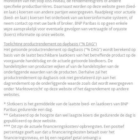
monitoren van het stop loss-niveau, de rendementsgrens of andere
VERSCH
WAARDEN
WAARDEN
specifieke productbarrières. Daarnaast worden op deze website geen (bied-
Nederlands (Nederland)
PDF
en laat-) koersen van andere partijen weergegeven. Raadpleeg voor actuele
Referentiekoers
1.186,120
-
(bied- en laat-) koersen het orderboek van uw koersinformatie systeem, of
neem contact op met uw bank of broker. BNP Paribas is op geen enkele
Financieringsniveau
759,43
-
wijze aansprakelijk voor eventuele gevolgen van vertraagde of onjuiste
ESSENTIËLE BELEGGERSINFORMATIEDOCUMENTATIE
(koers) informatie op onze website.
Stop loss-niveau
793,72
-
Toelichting productrendement op dagbasis ("% DAG")
Hefboom
2,77
-
Essentiële
Het getoonde productrendement op dagbasis ("% DAG") wordt berekend op
PDF
basis van de laatst beschikbare laatkoers van het betreffende product op de
Beleggersinformatiedocument (NL)
Waarde belegging
7,38
-
voorgaande handelsdag en de actuele getoonde biedkoers. De
(EUR)
handelstijden van producten wijken af van de handelstijden van de
onderliggende waarden van de producten. Derhalve zal het
Turbo (EUR)
7,38
-
RECENTE KOERSINFORMATIE
productrendement op dagbasis ook niet gerelateerd zijn aan het
dagrendement op de onderliggende waarde zoals dat wordt weergegeven
onder 'Marktoverzicht' op deze website of het dagrendement op andere
Disclaimer
websites.
Latest Product Quotes
CSV
De koersen die getoond worden in de calculator zijn indicatief en geven gee
* Slotkoers is het gemiddelde van de laatste bied- en laatkoers van BNP
actuele of toekomstige handelskoersen weer. De calculator gaat uit van een
Paribas gedurende een dag.
gelijkblijvend financieringskostenpercentage terwijl dit percentage in
** Gebaseerd op de hoogste dan wel laagste koers die gedurende de dag is
werkelijkheid doorlopend kan veranderen. De rendementen van producten 
gepubliceerd op deze website.
een onderliggende waarde die niet in euro noteert, kunnen worden beïnvloe
*** Dit zijn de actuele financieringskosten/-opbrengsten. Een positief
door wisselkoerseffecten. De calculator houdt geen rekening met het versch
percentage geeft aan dat u financieringskosten betaalt over het
tussen bied- en laatprijzen (de spread), eventuele dividenden of
financieringsniveau, en bij een negatief getal ontvangt u
dividendbelasting. De invloed van het periodiek doorrollen van futures word