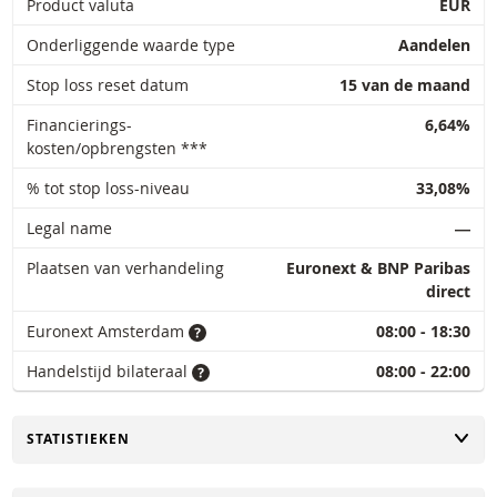
Product valuta
EUR
Onderliggende waarde type
Aandelen
Stop loss reset datum
15 van de maand
Financierings-
6,64%
kosten/opbrengsten ***
% tot stop loss-niveau
33,08%
Legal name
―
Plaatsen van verhandeling
Euronext & BNP Paribas
direct
Euronext Amsterdam
08:00 - 18:30
Handelstijd bilateraal
08:00 - 22:00
TOGGLE
STATISTIEKEN