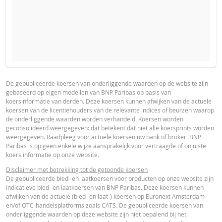
VERWACHTE KOERS VAN DE ONDERLIGGENDE WAARDE
PROSPECTUS
PRODUCT PROJECTIONS
Some helper text for the product price projections, financial ad
De gepubliceerde koersen van onderliggende waarden op de website zijn
gebaseerd op eigen modellen van BNP Paribas op basis van
advised
Nederlands (Nederland)
PDF
koersinformatie van derden. Deze koersen kunnen afwijken van de actuele
AANTAL PRODUCTEN
koersen van de licentiehouders van de relevante indices of beurzen waarop
UNDERLYING PRICE
PRICE PROJECTION
de onderliggende waarden worden verhandeld. Koersen worden
geconsolideerd weergegeven: dat betekent dat niet alle koersprints worden
FINAL TERMS
weergegeven. Raadpleeg voor actuele koersen uw bank of broker. BNP
PERIODE
Paribas is op geen enkele wijze aansprakelijk voor vertraagde of onjuiste
koers informatie op onze website.
1 Dag
1 Week
1 Jaar
Nederlands (Nederland)
PDF
Disclaimer met betrekking tot de getoonde koersen
De gepubliceerde bied- en laatkoersen voor producten op onze website zijn
indicatieve bied- en laatkoersen van BNP Paribas. Deze koersen kunnen
afwijken van de actuele (bied- en laat-) koersen op Euronext Amsterdam
DEFINITIEVE VOORWAARDEN SAMENVATTING
en/of OTC-handelsplatforms zoals CATS. De gepubliceerde koersen van
onderliggende waarden op deze website zijn niet bepalend bij het
ACTUELE
BEREKENDE