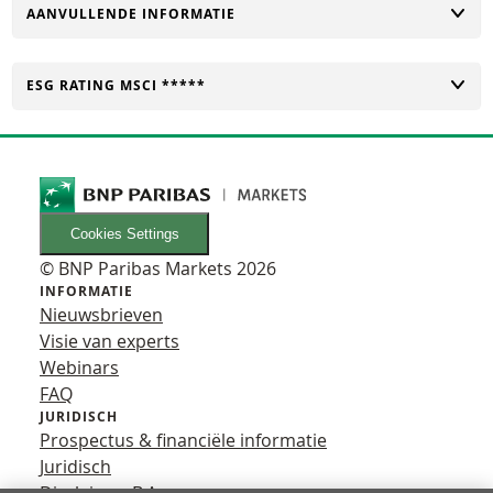
TOGGLE
AANVULLENDE INFORMATIE
TOGGLE
ESG RATING MSCI *****
Cookies Settings
© BNP Paribas Markets 2026
INFORMATIE
Nieuwsbrieven
Visie van experts
Webinars
FAQ
JURIDISCH
Prospectus & financiële informatie
Juridisch