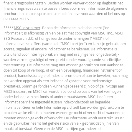
financieringsopbrengsten. Beiden worden verwerkt door op dagbasis het
in de calculator buiten beschouwing gelaten. Ook door afrondingen kunnen
financieringsniveau aan te passen. Lees voor meer informatie de algemene
getoonde waarden afwijken van de ontwikkelingen van waarden in de
brochure en het basisprospectus en definitieve voorwaarden of bel ons op
werkelijkheid.
0900-MARKETS.
In deze calculator wordt voor Turbo’s het stop loss-niveau dagelijks aangepas
*****
MSCI disclaimer
: Bepaalde informatie in dit document ("de
werkelijkheid wordt bij Turbo's op de stop loss reset datum, bij toepasselijke
Informatie") is afkomstig van en belast met copyright van MSCI Inc., MSCI
eventuele ex-dividendnoteringen, bij eventuele specifieke corporate actions 
ESG Research LLC, of hun gelieerde ondernemingen ("MSCI"), of
indien toepasselijk, bij het doorrollen van futures aangepast. De invloed van
informatieverschaffers (samen de "MSCI-partijen") en kan zijn gebruikt om
periodiek doorrollen van futures wordt ook in de calculator buiten beschouw
scores, signalen of andere indicatoren te berekenen. De Informatie is
gelaten. Ook door afrondingen kunnen getoonde waarden afwijken van de
uitsluitend voor intern gebruik en mag niet in zijn geheel of gedeeltelijk
ontwikkelingen van waarden in de werkelijkheid.
worden vermenigvuldigd of verspreid zonder voorafgaande schriftelijke
toestemming. De Informatie mag niet worden gebruikt om een aanbod te
BNP Paribas treedt niet op als uw juridisch of fiscaal adviseur, accountant of
doen tot koop of verkoop, of om een beveiliging, financieel instrument of
beleggingsadviseur en heeft op geen enkele wijze een fiduciaire verplichting
product, handelsstrategie of index te promoten of aan te bevelen, noch mag
tegenover u in verband met de calculator en/of in verband met eventuele
het worden opgevat als een indicatie of garantie voor toekomstige
transacties in door BNP Paribas uitgegeven producten of andere aanverwan
prestaties. Sommige fondsen kunnen gebaseerd zijn op of gelinkt zijn aan
transacties. U mag niet op BNP Paribas vertrouwen voor beleggingsadvies o
MSCI-indexen, en MSCI kan worden beloond op basis van het vermogen
aanbevelingen, ongeacht van welke aard. Hoewel de getoonde koersen zijn
onder beheer van het fonds of andere maatstaven. MSCI heeft een
gebaseerd op betrouwbaar geachte informatie, wordt de juistheid of
informatiebarrière ingesteld tussen indexonderzoek en bepaalde
volledigheid hiervan niet gegarandeerd. BNP Paribas biedt geen garanties 
Informatie. Geen enkele Informatie op zichzelf kan worden gebruikt om te
betrekking tot de informatie verstrekt door de calculator en aanvaardt geen
bepalen welke effecten moeten worden gekocht of verkocht of wanneer ze
enkele aansprakelijkheid voor directe, indirecte, bijzondere, incidentele,
moeten worden gekocht of verkocht. De Informatie wordt verstrekt "as is"
immateriële of gevolgschade (met inbegrip van winstderving) die op enigerl
en de gebruiker neemt het gehele risico van elk gebruik dat hij hiervan
wijze voortvloeit uit het gebruik van de calculator door u of uw adviseurs of 
maakt of toestaat. Geen van de MSCI-partijen garandeert de
hierin vervatte informatie. De ingevoerde koersgegevens zijn afkomstig va