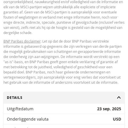
oorspronkelijkheid, nauwkeurigheid en/of volledigheid van de Informatie en
Paribas en gelden strikt per de vermelde datum. De koersen getoond door 
elk van de MSCI-partijen wijzen uitdrukkelijk alle expliciete of impliciete
calculator zijn indicatief en uitsluitend bestemd voor informatieve doeleinde
garanties af. Geen van de MSCI-partijen is aansprakelijk voor eventuele
Koersinformatie vormt geen uitnodiging of aanbod tot het kopen of verkope
fouten of weglatingen in verband met enige Informatie hierin, noch voor
van effecten of andere financiële instrumenten. De informatie is uitsluitend
enige directe, indirecte, speciale, punitieve of gevolgschade (inclusief verlies
bestemd voor gebruik door de bedoelde ontvangers. Het is niet toegestaan
van winst), zelfs niet als hij op de hoogte is gesteld van de mogelijkheid van
deze informatie geheel of gedeeltelijk te reproduceren, te verspreiden of te
dergelijke schade.
kopiëren voor enig doel zonder voorafgaande uitdrukkelijke toestemming v
BNP Paribas. Meer informatie is op verzoek verkrijgbaar bij BNP Paribas,; 
BNP Paribas disclaimer
: Let op dat de door BNP Paribas verstrekte
contact op via 0900-6275387, +31-20-5501150 of markets@bnpparibas.com
informatie is gebaseerd op gegevens die zijn verkregen van derde partijen
die mogelijk gebruikmaken van schattingen en gerapporteerde informatie
die onderhevig zijn aan wijzigingen. De informatie wordt verstrekt op een
"as is"-basis, en BNP Paribas geeft geen enkele verklaring of garantie af
met betrekking tot de juistheid, volledigheid of geschiktheid voor een
bepaald doel. BNP Paribas, noch haar gelieerde ondernemingen en
vertegenwoordigers, zijn aansprakelijk voor enig verlies dat voortvloeit uit
het gebruik van de informatie of anderszins voortvloeit uit de informatie.
TOGGLE
DETAILS
Uitgiftedatum
23 sep. 2025
Onderliggende valuta
USD