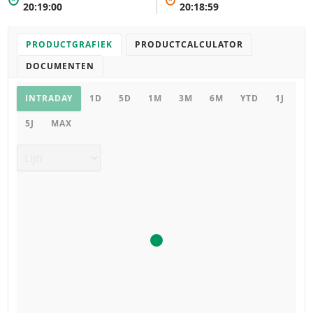
*
*
20:19:00
20:18:59
PRODUCTGRAFIEK
PRODUCTCALCULATOR
DOCUMENTEN
Productgrafiek
INTRADAY
1D
5D
1M
3M
6M
YTD
1J
5J
MAX
Grafiek type