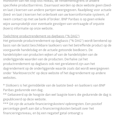
monitoren van het stop loss-niveau, de rendementsgrens of andere
VERSCH
WAARDEN
WAARDEN
specifieke productbarrières. Daarnaast worden op deze website geen (bied-
Nederlands (Nederland)
PDF
en laat-) koersen van andere partijen weergegeven. Raadpleeg voor actuele
Referentiekoers
61,630
-
(bied- en laat-) koersen het orderboek van uw koersinformatie systeem, of
neem contact op met uw bank of broker. BNP Paribas is op geen enkele
Financieringsniveau
41,31
-
wijze aansprakelijk voor eventuele gevolgen van vertraagde of onjuiste
ESSENTIËLE BELEGGERSINFORMATIEDOCUMENTATIE
(koers) informatie op onze website.
Stop loss-niveau
43,3
-
Toelichting productrendement op dagbasis ("% DAG")
Hefboom
3,04
-
Essentiële
Het getoonde productrendement op dagbasis ("% DAG") wordt berekend op
PDF
basis van de laatst beschikbare laatkoers van het betreffende product op de
Beleggersinformatiedocument (NL)
Waarde belegging
17,63
-
voorgaande handelsdag en de actuele getoonde biedkoers. De
(EUR)
handelstijden van producten wijken af van de handelstijden van de
onderliggende waarden van de producten. Derhalve zal het
Turbo (EUR)
17,63
-
RECENTE KOERSINFORMATIE
productrendement op dagbasis ook niet gerelateerd zijn aan het
dagrendement op de onderliggende waarde zoals dat wordt weergegeven
onder 'Marktoverzicht' op deze website of het dagrendement op andere
Disclaimer
websites.
Latest Product Quotes
CSV
De koersen die getoond worden in de calculator zijn indicatief en geven gee
* Slotkoers is het gemiddelde van de laatste bied- en laatkoers van BNP
actuele of toekomstige handelskoersen weer. De calculator gaat uit van een
Paribas gedurende een dag.
gelijkblijvend financieringskostenpercentage terwijl dit percentage in
** Gebaseerd op de hoogste dan wel laagste koers die gedurende de dag is
werkelijkheid doorlopend kan veranderen. De rendementen van producten 
gepubliceerd op deze website.
een onderliggende waarde die niet in euro noteert, kunnen worden beïnvloe
*** Dit zijn de actuele financieringskosten/-opbrengsten. Een positief
door wisselkoerseffecten. De calculator houdt geen rekening met het versch
percentage geeft aan dat u financieringskosten betaalt over het
tussen bied- en laatprijzen (de spread), eventuele dividenden of
financieringsniveau, en bij een negatief getal ontvangt u
dividendbelasting. De invloed van het periodiek doorrollen van futures word