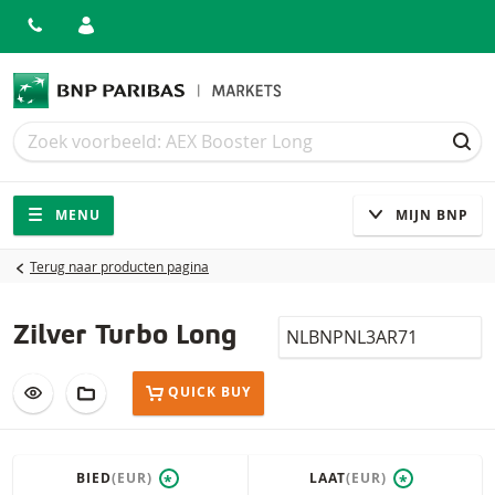
Zoek
Zoek
ZOE
Navigatie
Site navigatie
MENU
MIJN BNP
Terug naar producten pagina
Isin
Zilver Turbo Long
VOEG TOE AAN WATCHLIST
AAN PORTFOLIO TOEVOEGEN
QUICK BUY
BIED
(EUR)
LAAT
(EUR)
*
*