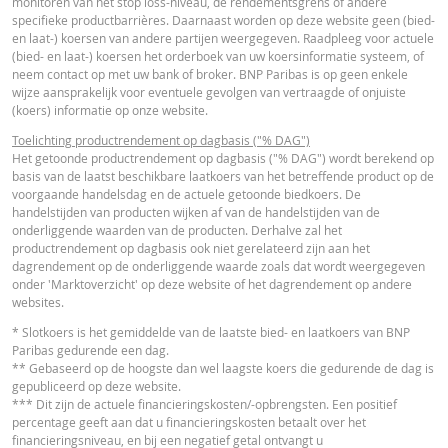
monitoren van het stop loss-niveau, de rendementsgrens of andere
VERSCH
WAARDEN
WAARDEN
specifieke productbarrières. Daarnaast worden op deze website geen (bied-
Nederlands (Nederland)
PDF
en laat-) koersen van andere partijen weergegeven. Raadpleeg voor actuele
Referentiekoers
61,910
-
(bied- en laat-) koersen het orderboek van uw koersinformatie systeem, of
neem contact op met uw bank of broker. BNP Paribas is op geen enkele
Financieringsniveau
37,22
-
wijze aansprakelijk voor eventuele gevolgen van vertraagde of onjuiste
ESSENTIËLE BELEGGERSINFORMATIEDOCUMENTATIE
(koers) informatie op onze website.
Stop loss-niveau
39
-
Toelichting productrendement op dagbasis ("% DAG")
Hefboom
2,51
-
Essentiële
Het getoonde productrendement op dagbasis ("% DAG") wordt berekend op
PDF
basis van de laatst beschikbare laatkoers van het betreffende product op de
Beleggersinformatiedocument (NL)
Waarde belegging
21,43
-
voorgaande handelsdag en de actuele getoonde biedkoers. De
(EUR)
handelstijden van producten wijken af van de handelstijden van de
onderliggende waarden van de producten. Derhalve zal het
Turbo (EUR)
21,43
-
RECENTE KOERSINFORMATIE
productrendement op dagbasis ook niet gerelateerd zijn aan het
dagrendement op de onderliggende waarde zoals dat wordt weergegeven
onder 'Marktoverzicht' op deze website of het dagrendement op andere
Disclaimer
websites.
Latest Product Quotes
CSV
De koersen die getoond worden in de calculator zijn indicatief en geven gee
* Slotkoers is het gemiddelde van de laatste bied- en laatkoers van BNP
actuele of toekomstige handelskoersen weer. De calculator gaat uit van een
Paribas gedurende een dag.
gelijkblijvend financieringskostenpercentage terwijl dit percentage in
** Gebaseerd op de hoogste dan wel laagste koers die gedurende de dag is
werkelijkheid doorlopend kan veranderen. De rendementen van producten 
gepubliceerd op deze website.
een onderliggende waarde die niet in euro noteert, kunnen worden beïnvloe
*** Dit zijn de actuele financieringskosten/-opbrengsten. Een positief
door wisselkoerseffecten. De calculator houdt geen rekening met het versch
percentage geeft aan dat u financieringskosten betaalt over het
tussen bied- en laatprijzen (de spread), eventuele dividenden of
financieringsniveau, en bij een negatief getal ontvangt u
dividendbelasting. De invloed van het periodiek doorrollen van futures word