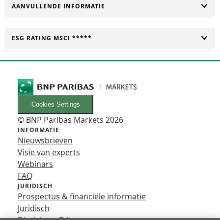
TOGGLE
AANVULLENDE INFORMATIE
TOGGLE
ESG RATING MSCI *****
Cookies Settings
© BNP Paribas Markets 2026
INFORMATIE
Nieuwsbrieven
Visie van experts
Webinars
FAQ
JURIDISCH
Prospectus & financiële informatie
Juridisch