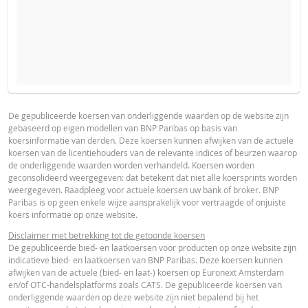
VERWACHTE KOERS VAN DE ONDERLIGGENDE WAARDE
PROSPECTUS
PRODUCT PROJECTIONS
Some helper text for the product price projections, financial ad
De gepubliceerde koersen van onderliggende waarden op de website zijn
gebaseerd op eigen modellen van BNP Paribas op basis van
advised
Nederlands (Nederland)
PDF
koersinformatie van derden. Deze koersen kunnen afwijken van de actuele
AANTAL PRODUCTEN
koersen van de licentiehouders van de relevante indices of beurzen waarop
UNDERLYING PRICE
PRICE PROJECTION
de onderliggende waarden worden verhandeld. Koersen worden
geconsolideerd weergegeven: dat betekent dat niet alle koersprints worden
FINAL TERMS
weergegeven. Raadpleeg voor actuele koersen uw bank of broker. BNP
PERIODE
Paribas is op geen enkele wijze aansprakelijk voor vertraagde of onjuiste
koers informatie op onze website.
1 Dag
1 Week
1 Jaar
Nederlands (Nederland)
PDF
Disclaimer met betrekking tot de getoonde koersen
De gepubliceerde bied- en laatkoersen voor producten op onze website zijn
indicatieve bied- en laatkoersen van BNP Paribas. Deze koersen kunnen
afwijken van de actuele (bied- en laat-) koersen op Euronext Amsterdam
DEFINITIEVE VOORWAARDEN SAMENVATTING
en/of OTC-handelsplatforms zoals CATS. De gepubliceerde koersen van
onderliggende waarden op deze website zijn niet bepalend bij het
ACTUELE
BEREKENDE