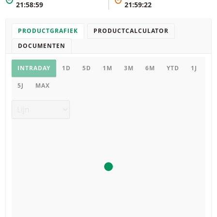
*
*
21:58:59
21:59:22
PRODUCTGRAFIEK
PRODUCTCALCULATOR
DOCUMENTEN
Productgrafiek
INTRADAY
1D
5D
1M
3M
6M
YTD
1J
5J
MAX
Grafiek type