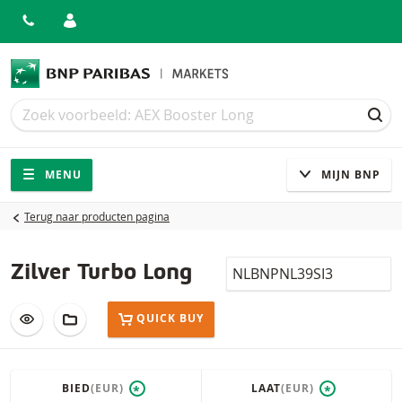
Zoek
Zoek
ZOE
Navigatie
Site navigatie
MENU
MIJN BNP
Terug naar producten pagina
Isin
Zilver Turbo Long
VOEG TOE AAN WATCHLIST
AAN PORTFOLIO TOEVOEGEN
QUICK BUY
BIED
(EUR)
LAAT
(EUR)
*
*