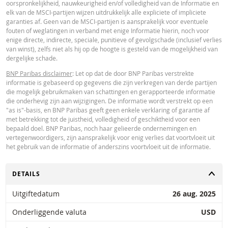
oorspronkelijkheid, nauwkeurigheid en/of volledigheid van de Informatie en
Paribas en gelden strikt per de vermelde datum. De koersen getoond door 
elk van de MSCI-partijen wijzen uitdrukkelijk alle expliciete of impliciete
calculator zijn indicatief en uitsluitend bestemd voor informatieve doeleinde
garanties af. Geen van de MSCI-partijen is aansprakelijk voor eventuele
Koersinformatie vormt geen uitnodiging of aanbod tot het kopen of verkope
fouten of weglatingen in verband met enige Informatie hierin, noch voor
van effecten of andere financiële instrumenten. De informatie is uitsluitend
enige directe, indirecte, speciale, punitieve of gevolgschade (inclusief verlies
bestemd voor gebruik door de bedoelde ontvangers. Het is niet toegestaan
van winst), zelfs niet als hij op de hoogte is gesteld van de mogelijkheid van
deze informatie geheel of gedeeltelijk te reproduceren, te verspreiden of te
dergelijke schade.
kopiëren voor enig doel zonder voorafgaande uitdrukkelijke toestemming v
BNP Paribas. Meer informatie is op verzoek verkrijgbaar bij BNP Paribas,; 
BNP Paribas disclaimer
: Let op dat de door BNP Paribas verstrekte
contact op via 0900-6275387, +31-20-5501150 of markets@bnpparibas.com
informatie is gebaseerd op gegevens die zijn verkregen van derde partijen
die mogelijk gebruikmaken van schattingen en gerapporteerde informatie
die onderhevig zijn aan wijzigingen. De informatie wordt verstrekt op een
"as is"-basis, en BNP Paribas geeft geen enkele verklaring of garantie af
met betrekking tot de juistheid, volledigheid of geschiktheid voor een
bepaald doel. BNP Paribas, noch haar gelieerde ondernemingen en
vertegenwoordigers, zijn aansprakelijk voor enig verlies dat voortvloeit uit
het gebruik van de informatie of anderszins voortvloeit uit de informatie.
TOGGLE
DETAILS
Uitgiftedatum
26 aug. 2025
Onderliggende valuta
USD