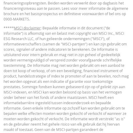
financieringsopbrengsten. Beiden worden verwerkt door op dagbasis het
in de calculator buiten beschouwing gelaten. Ook door afrondingen kunnen
financieringsniveau aan te passen. Lees voor meer informatie de algemene
getoonde waarden afwijken van de ontwikkelingen van waarden in de
brochure en het basisprospectus en definitieve voorwaarden of bel ons op
werkelijkheid.
0900-MARKETS.
In deze calculator wordt voor Turbo’s het stop loss-niveau dagelijks aangepas
*****
MSCI disclaimer
: Bepaalde informatie in dit document ("de
werkelijkheid wordt bij Turbo's op de stop loss reset datum, bij toepasselijke
Informatie") is afkomstig van en belast met copyright van MSCI Inc., MSCI
eventuele ex-dividendnoteringen, bij eventuele specifieke corporate actions 
ESG Research LLC, of hun gelieerde ondernemingen ("MSCI"), of
indien toepasselijk, bij het doorrollen van futures aangepast. De invloed van
informatieverschaffers (samen de "MSCI-partijen") en kan zijn gebruikt om
periodiek doorrollen van futures wordt ook in de calculator buiten beschouw
scores, signalen of andere indicatoren te berekenen. De Informatie is
gelaten. Ook door afrondingen kunnen getoonde waarden afwijken van de
uitsluitend voor intern gebruik en mag niet in zijn geheel of gedeeltelijk
ontwikkelingen van waarden in de werkelijkheid.
worden vermenigvuldigd of verspreid zonder voorafgaande schriftelijke
toestemming. De Informatie mag niet worden gebruikt om een aanbod te
BNP Paribas treedt niet op als uw juridisch of fiscaal adviseur, accountant of
doen tot koop of verkoop, of om een beveiliging, financieel instrument of
beleggingsadviseur en heeft op geen enkele wijze een fiduciaire verplichting
product, handelsstrategie of index te promoten of aan te bevelen, noch mag
tegenover u in verband met de calculator en/of in verband met eventuele
het worden opgevat als een indicatie of garantie voor toekomstige
transacties in door BNP Paribas uitgegeven producten of andere aanverwan
prestaties. Sommige fondsen kunnen gebaseerd zijn op of gelinkt zijn aan
transacties. U mag niet op BNP Paribas vertrouwen voor beleggingsadvies o
MSCI-indexen, en MSCI kan worden beloond op basis van het vermogen
aanbevelingen, ongeacht van welke aard. Hoewel de getoonde koersen zijn
onder beheer van het fonds of andere maatstaven. MSCI heeft een
gebaseerd op betrouwbaar geachte informatie, wordt de juistheid of
informatiebarrière ingesteld tussen indexonderzoek en bepaalde
volledigheid hiervan niet gegarandeerd. BNP Paribas biedt geen garanties 
Informatie. Geen enkele Informatie op zichzelf kan worden gebruikt om te
betrekking tot de informatie verstrekt door de calculator en aanvaardt geen
bepalen welke effecten moeten worden gekocht of verkocht of wanneer ze
enkele aansprakelijkheid voor directe, indirecte, bijzondere, incidentele,
moeten worden gekocht of verkocht. De Informatie wordt verstrekt "as is"
immateriële of gevolgschade (met inbegrip van winstderving) die op enigerl
en de gebruiker neemt het gehele risico van elk gebruik dat hij hiervan
wijze voortvloeit uit het gebruik van de calculator door u of uw adviseurs of 
maakt of toestaat. Geen van de MSCI-partijen garandeert de
hierin vervatte informatie. De ingevoerde koersgegevens zijn afkomstig va