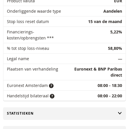
Product valuta
EUR
Onderliggende waarde type
Aandelen
Stop loss reset datum
15 van de maand
Financierings-
5,22%
kosten/opbrengsten ***
% tot stop loss-niveau
58,80%
Legal name
―
Plaatsen van verhandeling
Euronext & BNP Paribas
direct
Euronext Amsterdam
08:00 - 18:30
Handelstijd bilateraal
08:00 - 22:00
TOGGLE
STATISTIEKEN