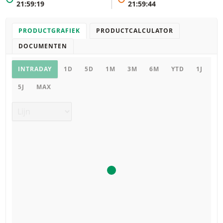
21:59:19
21:59:44
PRODUCTGRAFIEK
PRODUCTCALCULATOR
DOCUMENTEN
Productgrafiek
INTRADAY
1D
5D
1M
3M
6M
YTD
1J
5J
MAX
Grafiek type