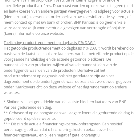
VERSCH
WAARDEN
WAARDEN
specifieke productbarrières. Daarnaast worden op deze website geen (bied-
Nederlands (Nederland)
PDF
en laat-) koersen van andere partijen weergegeven. Raadpleeg voor actuele
Referentiekoers
88,550
-
(bied- en laat-) koersen het orderboek van uw koersinformatie systeem, of
neem contact op met uw bank of broker. BNP Paribas is op geen enkele
Financieringsniveau
31,84
-
wijze aansprakelijk voor eventuele gevolgen van vertraagde of onjuiste
ESSENTIËLE BELEGGERSINFORMATIEDOCUMENTATIE
(koers) informatie op onze website.
Stop loss-niveau
36,48
-
Toelichting productrendement op dagbasis ("% DAG")
Hefboom
1,56
-
Essentiële
Het getoonde productrendement op dagbasis ("% DAG") wordt berekend op
PDF
basis van de laatst beschikbare laatkoers van het betreffende product op de
Beleggersinformatiedocument (NL)
Waarde belegging
56,71
-
voorgaande handelsdag en de actuele getoonde biedkoers. De
(EUR)
handelstijden van producten wijken af van de handelstijden van de
onderliggende waarden van de producten. Derhalve zal het
Turbo (EUR)
56,71
-
RECENTE KOERSINFORMATIE
productrendement op dagbasis ook niet gerelateerd zijn aan het
dagrendement op de onderliggende waarde zoals dat wordt weergegeven
onder 'Marktoverzicht' op deze website of het dagrendement op andere
Disclaimer
websites.
Latest Product Quotes
CSV
De koersen die getoond worden in de calculator zijn indicatief en geven gee
* Slotkoers is het gemiddelde van de laatste bied- en laatkoers van BNP
actuele of toekomstige handelskoersen weer. De calculator gaat uit van een
Paribas gedurende een dag.
gelijkblijvend financieringskostenpercentage terwijl dit percentage in
** Gebaseerd op de hoogste dan wel laagste koers die gedurende de dag is
werkelijkheid doorlopend kan veranderen. De rendementen van producten 
gepubliceerd op deze website.
een onderliggende waarde die niet in euro noteert, kunnen worden beïnvloe
*** Dit zijn de actuele financieringskosten/-opbrengsten. Een positief
door wisselkoerseffecten. De calculator houdt geen rekening met het versch
percentage geeft aan dat u financieringskosten betaalt over het
tussen bied- en laatprijzen (de spread), eventuele dividenden of
financieringsniveau, en bij een negatief getal ontvangt u
dividendbelasting. De invloed van het periodiek doorrollen van futures word