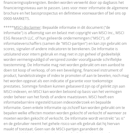
financieringsopbrengsten. Beiden worden verwerkt door op dagbasis het
in de calculator buiten beschouwing gelaten. Ook door afrondingen kunnen
financieringsniveau aan te passen. Lees voor meer informatie de algemene
getoonde waarden afwijken van de ontwikkelingen van waarden in de
brochure en het basisprospectus en definitieve voorwaarden of bel ons op
werkelijkheid.
0900-MARKETS.
In deze calculator wordt voor Turbo’s het stop loss-niveau dagelijks aangepas
*****
MSCI disclaimer
: Bepaalde informatie in dit document ("de
werkelijkheid wordt bij Turbo's op de stop loss reset datum, bij toepasselijke
Informatie") is afkomstig van en belast met copyright van MSCI Inc., MSCI
eventuele ex-dividendnoteringen, bij eventuele specifieke corporate actions 
ESG Research LLC, of hun gelieerde ondernemingen ("MSCI"), of
indien toepasselijk, bij het doorrollen van futures aangepast. De invloed van
informatieverschaffers (samen de "MSCI-partijen") en kan zijn gebruikt om
periodiek doorrollen van futures wordt ook in de calculator buiten beschouw
scores, signalen of andere indicatoren te berekenen. De Informatie is
gelaten. Ook door afrondingen kunnen getoonde waarden afwijken van de
uitsluitend voor intern gebruik en mag niet in zijn geheel of gedeeltelijk
ontwikkelingen van waarden in de werkelijkheid.
worden vermenigvuldigd of verspreid zonder voorafgaande schriftelijke
toestemming. De Informatie mag niet worden gebruikt om een aanbod te
BNP Paribas treedt niet op als uw juridisch of fiscaal adviseur, accountant of
doen tot koop of verkoop, of om een beveiliging, financieel instrument of
beleggingsadviseur en heeft op geen enkele wijze een fiduciaire verplichting
product, handelsstrategie of index te promoten of aan te bevelen, noch mag
tegenover u in verband met de calculator en/of in verband met eventuele
het worden opgevat als een indicatie of garantie voor toekomstige
transacties in door BNP Paribas uitgegeven producten of andere aanverwan
prestaties. Sommige fondsen kunnen gebaseerd zijn op of gelinkt zijn aan
transacties. U mag niet op BNP Paribas vertrouwen voor beleggingsadvies o
MSCI-indexen, en MSCI kan worden beloond op basis van het vermogen
aanbevelingen, ongeacht van welke aard. Hoewel de getoonde koersen zijn
onder beheer van het fonds of andere maatstaven. MSCI heeft een
gebaseerd op betrouwbaar geachte informatie, wordt de juistheid of
informatiebarrière ingesteld tussen indexonderzoek en bepaalde
volledigheid hiervan niet gegarandeerd. BNP Paribas biedt geen garanties 
Informatie. Geen enkele Informatie op zichzelf kan worden gebruikt om te
betrekking tot de informatie verstrekt door de calculator en aanvaardt geen
bepalen welke effecten moeten worden gekocht of verkocht of wanneer ze
enkele aansprakelijkheid voor directe, indirecte, bijzondere, incidentele,
moeten worden gekocht of verkocht. De Informatie wordt verstrekt "as is"
immateriële of gevolgschade (met inbegrip van winstderving) die op enigerl
en de gebruiker neemt het gehele risico van elk gebruik dat hij hiervan
wijze voortvloeit uit het gebruik van de calculator door u of uw adviseurs of 
maakt of toestaat. Geen van de MSCI-partijen garandeert de
hierin vervatte informatie. De ingevoerde koersgegevens zijn afkomstig va