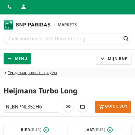
Zoek
Zoek
ZOE
Navigatie
Site navigatie
MENU
MIJN BNP
Terug naar producten pagina
Heijmans Turbo Long
Isin
VOEG TOE AAN WATCHLIST
AAN PORTFOLIO TOEV
QUICK BUY
BIED
(EUR)
LAAT
(EUR)
*
*