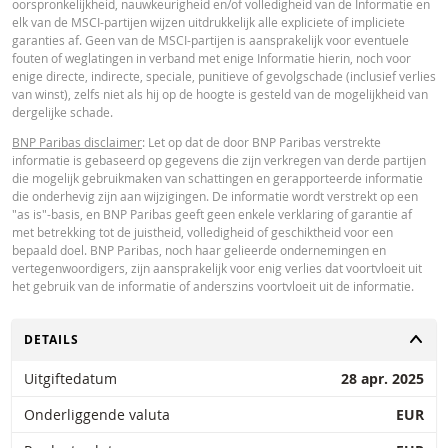
oorspronkelijkheid, nauwkeurigheid en/of volledigheid van de Informatie en
Paribas en gelden strikt per de vermelde datum. De koersen getoond door 
elk van de MSCI-partijen wijzen uitdrukkelijk alle expliciete of impliciete
calculator zijn indicatief en uitsluitend bestemd voor informatieve doeleinde
garanties af. Geen van de MSCI-partijen is aansprakelijk voor eventuele
Koersinformatie vormt geen uitnodiging of aanbod tot het kopen of verkope
fouten of weglatingen in verband met enige Informatie hierin, noch voor
van effecten of andere financiële instrumenten. De informatie is uitsluitend
enige directe, indirecte, speciale, punitieve of gevolgschade (inclusief verlies
bestemd voor gebruik door de bedoelde ontvangers. Het is niet toegestaan
van winst), zelfs niet als hij op de hoogte is gesteld van de mogelijkheid van
deze informatie geheel of gedeeltelijk te reproduceren, te verspreiden of te
dergelijke schade.
kopiëren voor enig doel zonder voorafgaande uitdrukkelijke toestemming v
BNP Paribas. Meer informatie is op verzoek verkrijgbaar bij BNP Paribas,; 
BNP Paribas disclaimer
: Let op dat de door BNP Paribas verstrekte
contact op via 0900-6275387, +31-20-5501150 of markets@bnpparibas.com
informatie is gebaseerd op gegevens die zijn verkregen van derde partijen
die mogelijk gebruikmaken van schattingen en gerapporteerde informatie
die onderhevig zijn aan wijzigingen. De informatie wordt verstrekt op een
"as is"-basis, en BNP Paribas geeft geen enkele verklaring of garantie af
met betrekking tot de juistheid, volledigheid of geschiktheid voor een
bepaald doel. BNP Paribas, noch haar gelieerde ondernemingen en
vertegenwoordigers, zijn aansprakelijk voor enig verlies dat voortvloeit uit
het gebruik van de informatie of anderszins voortvloeit uit de informatie.
TOGGLE
DETAILS
Uitgiftedatum
28 apr. 2025
Onderliggende valuta
EUR