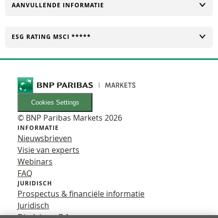
TOGGLE
AANVULLENDE INFORMATIE
TOGGLE
ESG RATING MSCI *****
Cookies Settings
© BNP Paribas Markets 2026
INFORMATIE
Nieuwsbrieven
Visie van experts
Webinars
FAQ
JURIDISCH
Prospectus & financiële informatie
Juridisch
Disclaimer B.A.