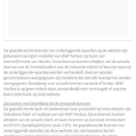
VERWACHTE KOERS VAN DE ONDERLIGGENDE WAARDE
PROSPECTUS
PRODUCT PROJECTIONS
Some helper text for the product price projections, financial ad
De gepubliceerde koersen van onderliggende waarden op de website zijn
gebaseerd op eigen modellen van BNP Paribas op basis van
advised
Nederlands (Nederland)
PDF
koersinformatie van derden. Deze koersen kunnen afwijken van de actuele
AANTAL PRODUCTEN
koersen van de licentiehouders van de relevante indices of beurzen waarop
UNDERLYING PRICE
PRICE PROJECTION
de onderliggende waarden worden verhandeld. Koersen worden
geconsolideerd weergegeven: dat betekent dat niet alle koersprints worden
FINAL TERMS
weergegeven. Raadpleeg voor actuele koersen uw bank of broker. BNP
PERIODE
Paribas is op geen enkele wijze aansprakelijk voor vertraagde of onjuiste
koers informatie op onze website.
1 Dag
1 Week
1 Jaar
Nederlands (Nederland)
PDF
Disclaimer met betrekking tot de getoonde koersen
De gepubliceerde bied- en laatkoersen voor producten op onze website zijn
indicatieve bied- en laatkoersen van BNP Paribas. Deze koersen kunnen
afwijken van de actuele (bied- en laat-) koersen op Euronext Amsterdam
DEFINITIEVE VOORWAARDEN SAMENVATTING
en/of OTC-handelsplatforms zoals CATS. De gepubliceerde koersen van
onderliggende waarden op deze website zijn niet bepalend bij het
ACTUELE
BEREKENDE
monitoren van het stop loss-niveau, de rendementsgrens of andere