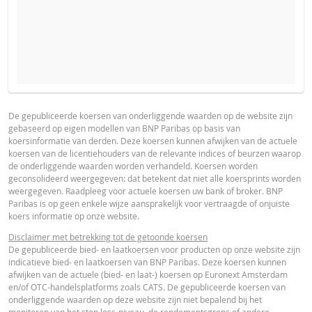
VERWACHTE KOERS VAN DE ONDERLIGGENDE WAARDE
PROSPECTUS
PRODUCT PROJECTIONS
Some helper text for the product price projections, financial ad
De gepubliceerde koersen van onderliggende waarden op de website zijn
gebaseerd op eigen modellen van BNP Paribas op basis van
advised
Nederlands (Nederland)
PDF
koersinformatie van derden. Deze koersen kunnen afwijken van de actuele
AANTAL PRODUCTEN
koersen van de licentiehouders van de relevante indices of beurzen waarop
UNDERLYING PRICE
PRICE PROJECTION
de onderliggende waarden worden verhandeld. Koersen worden
geconsolideerd weergegeven: dat betekent dat niet alle koersprints worden
FINAL TERMS
weergegeven. Raadpleeg voor actuele koersen uw bank of broker. BNP
PERIODE
Paribas is op geen enkele wijze aansprakelijk voor vertraagde of onjuiste
koers informatie op onze website.
1 Dag
1 Week
1 Jaar
Nederlands (Nederland)
PDF
Disclaimer met betrekking tot de getoonde koersen
De gepubliceerde bied- en laatkoersen voor producten op onze website zijn
indicatieve bied- en laatkoersen van BNP Paribas. Deze koersen kunnen
afwijken van de actuele (bied- en laat-) koersen op Euronext Amsterdam
DEFINITIEVE VOORWAARDEN SAMENVATTING
en/of OTC-handelsplatforms zoals CATS. De gepubliceerde koersen van
onderliggende waarden op deze website zijn niet bepalend bij het
ACTUELE
BEREKENDE
monitoren van het stop loss-niveau, de rendementsgrens of andere