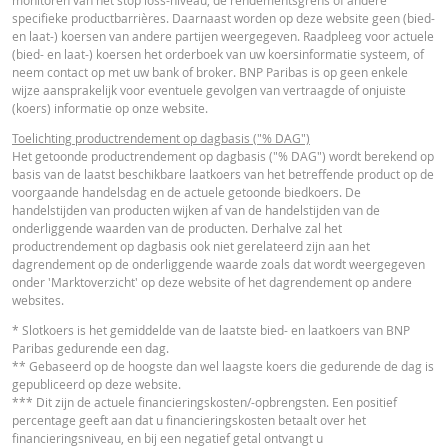
VERSCH
WAARDEN
WAARDEN
specifieke productbarrières. Daarnaast worden op deze website geen (bied-
Nederlands (Nederland)
PDF
en laat-) koersen van andere partijen weergegeven. Raadpleeg voor actuele
Referentiekoers
45,160
-
(bied- en laat-) koersen het orderboek van uw koersinformatie systeem, of
neem contact op met uw bank of broker. BNP Paribas is op geen enkele
Financieringsniveau
21,6
-
wijze aansprakelijk voor eventuele gevolgen van vertraagde of onjuiste
ESSENTIËLE BELEGGERSINFORMATIEDOCUMENTATIE
(koers) informatie op onze website.
Stop loss-niveau
24,3
-
Toelichting productrendement op dagbasis ("% DAG")
Hefboom
1,92
-
Essentiële
Het getoonde productrendement op dagbasis ("% DAG") wordt berekend op
PDF
basis van de laatst beschikbare laatkoers van het betreffende product op de
Beleggersinformatiedocument (NL)
Waarde belegging
4,71
-
voorgaande handelsdag en de actuele getoonde biedkoers. De
(EUR)
handelstijden van producten wijken af van de handelstijden van de
onderliggende waarden van de producten. Derhalve zal het
Turbo (EUR)
4,71
-
RECENTE KOERSINFORMATIE
productrendement op dagbasis ook niet gerelateerd zijn aan het
dagrendement op de onderliggende waarde zoals dat wordt weergegeven
onder 'Marktoverzicht' op deze website of het dagrendement op andere
Disclaimer
websites.
Latest Product Quotes
CSV
De koersen die getoond worden in de calculator zijn indicatief en geven gee
* Slotkoers is het gemiddelde van de laatste bied- en laatkoers van BNP
actuele of toekomstige handelskoersen weer. De calculator gaat uit van een
Paribas gedurende een dag.
gelijkblijvend financieringskostenpercentage terwijl dit percentage in
** Gebaseerd op de hoogste dan wel laagste koers die gedurende de dag is
werkelijkheid doorlopend kan veranderen. De rendementen van producten 
gepubliceerd op deze website.
een onderliggende waarde die niet in euro noteert, kunnen worden beïnvloe
*** Dit zijn de actuele financieringskosten/-opbrengsten. Een positief
door wisselkoerseffecten. De calculator houdt geen rekening met het versch
percentage geeft aan dat u financieringskosten betaalt over het
tussen bied- en laatprijzen (de spread), eventuele dividenden of
financieringsniveau, en bij een negatief getal ontvangt u
dividendbelasting. De invloed van het periodiek doorrollen van futures word