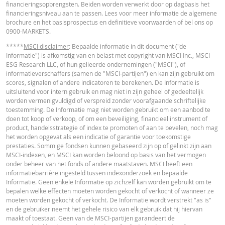
financieringsopbrengsten. Beiden worden verwerkt door op dagbasis het
in de calculator buiten beschouwing gelaten. Ook door afrondingen kunnen
financieringsniveau aan te passen. Lees voor meer informatie de algemene
getoonde waarden afwijken van de ontwikkelingen van waarden in de
brochure en het basisprospectus en definitieve voorwaarden of bel ons op
werkelijkheid.
0900-MARKETS.
In deze calculator wordt voor Turbo’s het stop loss-niveau dagelijks aangepas
*****
MSCI disclaimer
: Bepaalde informatie in dit document ("de
werkelijkheid wordt bij Turbo's op de stop loss reset datum, bij toepasselijke
Informatie") is afkomstig van en belast met copyright van MSCI Inc., MSCI
eventuele ex-dividendnoteringen, bij eventuele specifieke corporate actions 
ESG Research LLC, of hun gelieerde ondernemingen ("MSCI"), of
indien toepasselijk, bij het doorrollen van futures aangepast. De invloed van
informatieverschaffers (samen de "MSCI-partijen") en kan zijn gebruikt om
periodiek doorrollen van futures wordt ook in de calculator buiten beschouw
scores, signalen of andere indicatoren te berekenen. De Informatie is
gelaten. Ook door afrondingen kunnen getoonde waarden afwijken van de
uitsluitend voor intern gebruik en mag niet in zijn geheel of gedeeltelijk
ontwikkelingen van waarden in de werkelijkheid.
worden vermenigvuldigd of verspreid zonder voorafgaande schriftelijke
toestemming. De Informatie mag niet worden gebruikt om een aanbod te
BNP Paribas treedt niet op als uw juridisch of fiscaal adviseur, accountant of
doen tot koop of verkoop, of om een beveiliging, financieel instrument of
beleggingsadviseur en heeft op geen enkele wijze een fiduciaire verplichting
product, handelsstrategie of index te promoten of aan te bevelen, noch mag
tegenover u in verband met de calculator en/of in verband met eventuele
het worden opgevat als een indicatie of garantie voor toekomstige
transacties in door BNP Paribas uitgegeven producten of andere aanverwan
prestaties. Sommige fondsen kunnen gebaseerd zijn op of gelinkt zijn aan
transacties. U mag niet op BNP Paribas vertrouwen voor beleggingsadvies o
MSCI-indexen, en MSCI kan worden beloond op basis van het vermogen
aanbevelingen, ongeacht van welke aard. Hoewel de getoonde koersen zijn
onder beheer van het fonds of andere maatstaven. MSCI heeft een
gebaseerd op betrouwbaar geachte informatie, wordt de juistheid of
informatiebarrière ingesteld tussen indexonderzoek en bepaalde
volledigheid hiervan niet gegarandeerd. BNP Paribas biedt geen garanties 
Informatie. Geen enkele Informatie op zichzelf kan worden gebruikt om te
betrekking tot de informatie verstrekt door de calculator en aanvaardt geen
bepalen welke effecten moeten worden gekocht of verkocht of wanneer ze
enkele aansprakelijkheid voor directe, indirecte, bijzondere, incidentele,
moeten worden gekocht of verkocht. De Informatie wordt verstrekt "as is"
immateriële of gevolgschade (met inbegrip van winstderving) die op enigerl
en de gebruiker neemt het gehele risico van elk gebruik dat hij hiervan
wijze voortvloeit uit het gebruik van de calculator door u of uw adviseurs of 
maakt of toestaat. Geen van de MSCI-partijen garandeert de
hierin vervatte informatie. De ingevoerde koersgegevens zijn afkomstig va