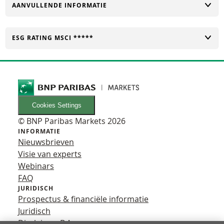
TOGGLE
AANVULLENDE INFORMATIE
TOGGLE
ESG RATING MSCI *****
Cookies Settings
© BNP Paribas Markets 2026
INFORMATIE
Nieuwsbrieven
Visie van experts
Webinars
FAQ
JURIDISCH
Prospectus & financiële informatie
Juridisch
Disclaimer B.A.