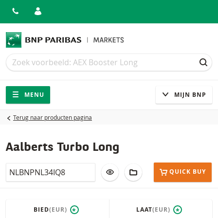
Zoek
Zoek
ZOE
Navigatie
Site navigatie
MENU
MIJN BNP
Terug naar producten pagina
Aalberts Turbo Long
Isin
VOEG TOE AAN WATCHLIST
AAN PORTFOLIO TOEV
QUICK BUY
BIED
(EUR)
LAAT
(EUR)
*
*