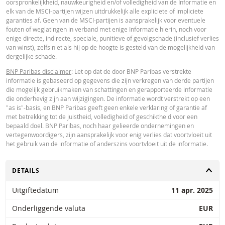
oorspronkelijkheid, nauwkeurigheid en/of volledigheid van de Informatie en
Paribas en gelden strikt per de vermelde datum. De koersen getoond door 
elk van de MSCI-partijen wijzen uitdrukkelijk alle expliciete of impliciete
calculator zijn indicatief en uitsluitend bestemd voor informatieve doeleinde
garanties af. Geen van de MSCI-partijen is aansprakelijk voor eventuele
Koersinformatie vormt geen uitnodiging of aanbod tot het kopen of verkope
fouten of weglatingen in verband met enige Informatie hierin, noch voor
van effecten of andere financiële instrumenten. De informatie is uitsluitend
enige directe, indirecte, speciale, punitieve of gevolgschade (inclusief verlies
bestemd voor gebruik door de bedoelde ontvangers. Het is niet toegestaan
van winst), zelfs niet als hij op de hoogte is gesteld van de mogelijkheid van
deze informatie geheel of gedeeltelijk te reproduceren, te verspreiden of te
dergelijke schade.
kopiëren voor enig doel zonder voorafgaande uitdrukkelijke toestemming v
BNP Paribas. Meer informatie is op verzoek verkrijgbaar bij BNP Paribas,; 
BNP Paribas disclaimer
: Let op dat de door BNP Paribas verstrekte
contact op via 0900-6275387, +31-20-5501150 of markets@bnpparibas.com
informatie is gebaseerd op gegevens die zijn verkregen van derde partijen
die mogelijk gebruikmaken van schattingen en gerapporteerde informatie
die onderhevig zijn aan wijzigingen. De informatie wordt verstrekt op een
"as is"-basis, en BNP Paribas geeft geen enkele verklaring of garantie af
met betrekking tot de juistheid, volledigheid of geschiktheid voor een
bepaald doel. BNP Paribas, noch haar gelieerde ondernemingen en
vertegenwoordigers, zijn aansprakelijk voor enig verlies dat voortvloeit uit
het gebruik van de informatie of anderszins voortvloeit uit de informatie.
TOGGLE
DETAILS
Uitgiftedatum
11 apr. 2025
Onderliggende valuta
EUR