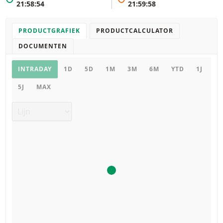
21:58:54
21:59:58
PRODUCTGRAFIEK
PRODUCTCALCULATOR
DOCUMENTEN
Productgrafiek
INTRADAY
1D
5D
1M
3M
6M
YTD
1J
5J
MAX
Grafiek type