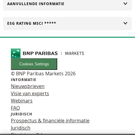
TOGGLE
AANVULLENDE INFORMATIE
TOGGLE
ESG RATING MSCI *****
Cookies Settings
© BNP Paribas Markets 2026
INFORMATIE
Nieuwsbrieven
Visie van experts
Webinars
FAQ
JURIDISCH
Prospectus & financiële informatie
Juridisch