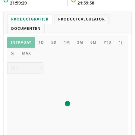
*
*
21:59:29
21:59:58
PRODUCTGRAFIEK
PRODUCTCALCULATOR
DOCUMENTEN
Productgrafiek
INTRADAY
1D
5D
1M
3M
6M
YTD
1J
5J
MAX
Grafiek type