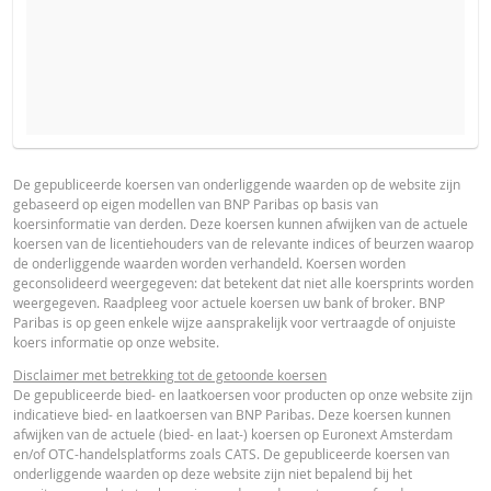
VERWACHTE KOERS VAN DE ONDERLIGGENDE WAARDE
PROSPECTUS
PRODUCT PROJECTIONS
Some helper text for the product price projections, financial ad
De gepubliceerde koersen van onderliggende waarden op de website zijn
gebaseerd op eigen modellen van BNP Paribas op basis van
advised
Nederlands (Nederland)
PDF
koersinformatie van derden. Deze koersen kunnen afwijken van de actuele
AANTAL PRODUCTEN
koersen van de licentiehouders van de relevante indices of beurzen waarop
UNDERLYING PRICE
PRICE PROJECTION
de onderliggende waarden worden verhandeld. Koersen worden
geconsolideerd weergegeven: dat betekent dat niet alle koersprints worden
FINAL TERMS
weergegeven. Raadpleeg voor actuele koersen uw bank of broker. BNP
PERIODE
Paribas is op geen enkele wijze aansprakelijk voor vertraagde of onjuiste
koers informatie op onze website.
1 Dag
1 Week
1 Jaar
Nederlands (Nederland)
PDF
Disclaimer met betrekking tot de getoonde koersen
De gepubliceerde bied- en laatkoersen voor producten op onze website zijn
indicatieve bied- en laatkoersen van BNP Paribas. Deze koersen kunnen
afwijken van de actuele (bied- en laat-) koersen op Euronext Amsterdam
DEFINITIEVE VOORWAARDEN SAMENVATTING
en/of OTC-handelsplatforms zoals CATS. De gepubliceerde koersen van
onderliggende waarden op deze website zijn niet bepalend bij het
ACTUELE
BEREKENDE