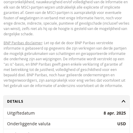
oorspronkelijkheid, nauwkeurigheid en/of volledigheid van de Informatie en
Paribas en gelden strikt per de vermelde datum. De koersen getoond door 
elk van de MSCI-partijen wijzen uitdrukkelijk alle expliciete of impliciete
calculator zijn indicatief en uitsluitend bestemd voor informatieve doeleinde
garanties af. Geen van de MSCI-partijen is aansprakelijk voor eventuele
Koersinformatie vormt geen uitnodiging of aanbod tot het kopen of verkope
fouten of weglatingen in verband met enige Informatie hierin, noch voor
van effecten of andere financiële instrumenten. De informatie is uitsluitend
enige directe, indirecte, speciale, punitieve of gevolgschade (inclusief verlies
bestemd voor gebruik door de bedoelde ontvangers. Het is niet toegestaan
van winst), zelfs niet als hij op de hoogte is gesteld van de mogelijkheid van
deze informatie geheel of gedeeltelijk te reproduceren, te verspreiden of te
dergelijke schade.
kopiëren voor enig doel zonder voorafgaande uitdrukkelijke toestemming v
BNP Paribas. Meer informatie is op verzoek verkrijgbaar bij BNP Paribas,; 
BNP Paribas disclaimer
: Let op dat de door BNP Paribas verstrekte
contact op via 0900-6275387, +31-20-5501150 of markets@bnpparibas.com
informatie is gebaseerd op gegevens die zijn verkregen van derde partijen
die mogelijk gebruikmaken van schattingen en gerapporteerde informatie
die onderhevig zijn aan wijzigingen. De informatie wordt verstrekt op een
"as is"-basis, en BNP Paribas geeft geen enkele verklaring of garantie af
met betrekking tot de juistheid, volledigheid of geschiktheid voor een
bepaald doel. BNP Paribas, noch haar gelieerde ondernemingen en
vertegenwoordigers, zijn aansprakelijk voor enig verlies dat voortvloeit uit
het gebruik van de informatie of anderszins voortvloeit uit de informatie.
TOGGLE
DETAILS
Uitgiftedatum
8 apr. 2025
Onderliggende valuta
USD