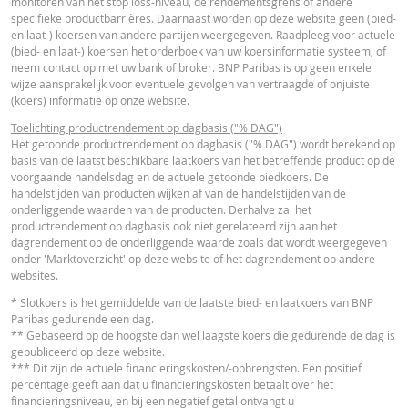
monitoren van het stop loss-niveau, de rendementsgrens of andere
VERSCH
WAARDEN
WAARDEN
specifieke productbarrières. Daarnaast worden op deze website geen (bied-
Nederlands (Nederland)
PDF
en laat-) koersen van andere partijen weergegeven. Raadpleeg voor actuele
Referentiekoers
1.186,120
-
(bied- en laat-) koersen het orderboek van uw koersinformatie systeem, of
neem contact op met uw bank of broker. BNP Paribas is op geen enkele
Financieringsniveau
533,49
-
wijze aansprakelijk voor eventuele gevolgen van vertraagde of onjuiste
ESSENTIËLE BELEGGERSINFORMATIEDOCUMENTATIE
(koers) informatie op onze website.
Stop loss-niveau
557,58
-
Toelichting productrendement op dagbasis ("% DAG")
Hefboom
1,81
-
Essentiële
Het getoonde productrendement op dagbasis ("% DAG") wordt berekend op
PDF
basis van de laatst beschikbare laatkoers van het betreffende product op de
Beleggersinformatiedocument (NL)
Waarde belegging
11,29
-
voorgaande handelsdag en de actuele getoonde biedkoers. De
(EUR)
handelstijden van producten wijken af van de handelstijden van de
onderliggende waarden van de producten. Derhalve zal het
Turbo (EUR)
11,29
-
RECENTE KOERSINFORMATIE
productrendement op dagbasis ook niet gerelateerd zijn aan het
dagrendement op de onderliggende waarde zoals dat wordt weergegeven
onder 'Marktoverzicht' op deze website of het dagrendement op andere
Disclaimer
websites.
Latest Product Quotes
CSV
De koersen die getoond worden in de calculator zijn indicatief en geven gee
* Slotkoers is het gemiddelde van de laatste bied- en laatkoers van BNP
actuele of toekomstige handelskoersen weer. De calculator gaat uit van een
Paribas gedurende een dag.
gelijkblijvend financieringskostenpercentage terwijl dit percentage in
** Gebaseerd op de hoogste dan wel laagste koers die gedurende de dag is
werkelijkheid doorlopend kan veranderen. De rendementen van producten 
gepubliceerd op deze website.
een onderliggende waarde die niet in euro noteert, kunnen worden beïnvloe
*** Dit zijn de actuele financieringskosten/-opbrengsten. Een positief
door wisselkoerseffecten. De calculator houdt geen rekening met het versch
percentage geeft aan dat u financieringskosten betaalt over het
tussen bied- en laatprijzen (de spread), eventuele dividenden of
financieringsniveau, en bij een negatief getal ontvangt u
dividendbelasting. De invloed van het periodiek doorrollen van futures word