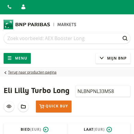
Zoek
Zoek
ZOE
Navigatie
Site navigatie
MENU
MIJN BNP
Terug naar producten pagina
Isin
Eli Lilly Turbo Long
VOEG TOE AAN WATCHLIST
AAN PORTFOLIO TOEVOEGEN
QUICK BUY
BIED
(EUR)
LAAT
(EUR)
*
*