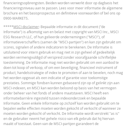
financieringsopbrengsten. Beiden worden verwerkt door op dagbasis het
in de calculator buiten beschouwing gelaten. Ook door afrondingen kunnen
financieringsniveau aan te passen. Lees voor meer informatie de algemene
getoonde waarden afwijken van de ontwikkelingen van waarden in de
brochure en het basisprospectus en definitieve voorwaarden of bel ons op
werkelijkheid.
0900-MARKETS.
In deze calculator wordt voor Turbo’s het stop loss-niveau dagelijks aangepas
*****
MSCI disclaimer
: Bepaalde informatie in dit document ("de
werkelijkheid wordt bij Turbo's op de stop loss reset datum, bij toepasselijke
Informatie") is afkomstig van en belast met copyright van MSCI Inc., MSCI
eventuele ex-dividendnoteringen, bij eventuele specifieke corporate actions 
ESG Research LLC, of hun gelieerde ondernemingen ("MSCI"), of
indien toepasselijk, bij het doorrollen van futures aangepast. De invloed van
informatieverschaffers (samen de "MSCI-partijen") en kan zijn gebruikt om
periodiek doorrollen van futures wordt ook in de calculator buiten beschouw
scores, signalen of andere indicatoren te berekenen. De Informatie is
gelaten. Ook door afrondingen kunnen getoonde waarden afwijken van de
uitsluitend voor intern gebruik en mag niet in zijn geheel of gedeeltelijk
ontwikkelingen van waarden in de werkelijkheid.
worden vermenigvuldigd of verspreid zonder voorafgaande schriftelijke
toestemming. De Informatie mag niet worden gebruikt om een aanbod te
BNP Paribas treedt niet op als uw juridisch of fiscaal adviseur, accountant of
doen tot koop of verkoop, of om een beveiliging, financieel instrument of
beleggingsadviseur en heeft op geen enkele wijze een fiduciaire verplichting
product, handelsstrategie of index te promoten of aan te bevelen, noch mag
tegenover u in verband met de calculator en/of in verband met eventuele
het worden opgevat als een indicatie of garantie voor toekomstige
transacties in door BNP Paribas uitgegeven producten of andere aanverwan
prestaties. Sommige fondsen kunnen gebaseerd zijn op of gelinkt zijn aan
transacties. U mag niet op BNP Paribas vertrouwen voor beleggingsadvies o
MSCI-indexen, en MSCI kan worden beloond op basis van het vermogen
aanbevelingen, ongeacht van welke aard. Hoewel de getoonde koersen zijn
onder beheer van het fonds of andere maatstaven. MSCI heeft een
gebaseerd op betrouwbaar geachte informatie, wordt de juistheid of
informatiebarrière ingesteld tussen indexonderzoek en bepaalde
volledigheid hiervan niet gegarandeerd. BNP Paribas biedt geen garanties 
Informatie. Geen enkele Informatie op zichzelf kan worden gebruikt om te
betrekking tot de informatie verstrekt door de calculator en aanvaardt geen
bepalen welke effecten moeten worden gekocht of verkocht of wanneer ze
enkele aansprakelijkheid voor directe, indirecte, bijzondere, incidentele,
moeten worden gekocht of verkocht. De Informatie wordt verstrekt "as is"
immateriële of gevolgschade (met inbegrip van winstderving) die op enigerl
en de gebruiker neemt het gehele risico van elk gebruik dat hij hiervan
wijze voortvloeit uit het gebruik van de calculator door u of uw adviseurs of 
maakt of toestaat. Geen van de MSCI-partijen garandeert de
hierin vervatte informatie. De ingevoerde koersgegevens zijn afkomstig va