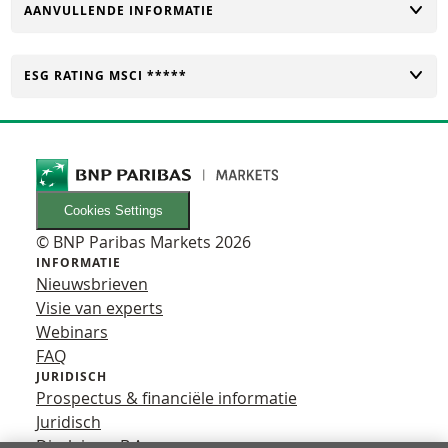
TOGGLE
AANVULLENDE INFORMATIE
TOGGLE
ESG RATING MSCI *****
Cookies Settings
© BNP Paribas Markets 2026
INFORMATIE
Nieuwsbrieven
Visie van experts
Webinars
FAQ
JURIDISCH
Prospectus & financiële informatie
Juridisch
Disclaimer B.A.