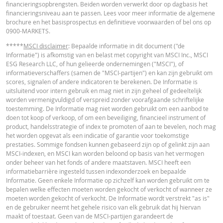
financieringsopbrengsten. Beiden worden verwerkt door op dagbasis het
in de calculator buiten beschouwing gelaten. Ook door afrondingen kunnen
financieringsniveau aan te passen. Lees voor meer informatie de algemene
getoonde waarden afwijken van de ontwikkelingen van waarden in de
brochure en het basisprospectus en definitieve voorwaarden of bel ons op
werkelijkheid.
0900-MARKETS.
In deze calculator wordt voor Turbo’s het stop loss-niveau dagelijks aangepas
*****
MSCI disclaimer
: Bepaalde informatie in dit document ("de
werkelijkheid wordt bij Turbo's op de stop loss reset datum, bij toepasselijke
Informatie") is afkomstig van en belast met copyright van MSCI Inc., MSCI
eventuele ex-dividendnoteringen, bij eventuele specifieke corporate actions 
ESG Research LLC, of hun gelieerde ondernemingen ("MSCI"), of
indien toepasselijk, bij het doorrollen van futures aangepast. De invloed van
informatieverschaffers (samen de "MSCI-partijen") en kan zijn gebruikt om
periodiek doorrollen van futures wordt ook in de calculator buiten beschouw
scores, signalen of andere indicatoren te berekenen. De Informatie is
gelaten. Ook door afrondingen kunnen getoonde waarden afwijken van de
uitsluitend voor intern gebruik en mag niet in zijn geheel of gedeeltelijk
ontwikkelingen van waarden in de werkelijkheid.
worden vermenigvuldigd of verspreid zonder voorafgaande schriftelijke
toestemming. De Informatie mag niet worden gebruikt om een aanbod te
BNP Paribas treedt niet op als uw juridisch of fiscaal adviseur, accountant of
doen tot koop of verkoop, of om een beveiliging, financieel instrument of
beleggingsadviseur en heeft op geen enkele wijze een fiduciaire verplichting
product, handelsstrategie of index te promoten of aan te bevelen, noch mag
tegenover u in verband met de calculator en/of in verband met eventuele
het worden opgevat als een indicatie of garantie voor toekomstige
transacties in door BNP Paribas uitgegeven producten of andere aanverwan
prestaties. Sommige fondsen kunnen gebaseerd zijn op of gelinkt zijn aan
transacties. U mag niet op BNP Paribas vertrouwen voor beleggingsadvies o
MSCI-indexen, en MSCI kan worden beloond op basis van het vermogen
aanbevelingen, ongeacht van welke aard. Hoewel de getoonde koersen zijn
onder beheer van het fonds of andere maatstaven. MSCI heeft een
gebaseerd op betrouwbaar geachte informatie, wordt de juistheid of
informatiebarrière ingesteld tussen indexonderzoek en bepaalde
volledigheid hiervan niet gegarandeerd. BNP Paribas biedt geen garanties 
Informatie. Geen enkele Informatie op zichzelf kan worden gebruikt om te
betrekking tot de informatie verstrekt door de calculator en aanvaardt geen
bepalen welke effecten moeten worden gekocht of verkocht of wanneer ze
enkele aansprakelijkheid voor directe, indirecte, bijzondere, incidentele,
moeten worden gekocht of verkocht. De Informatie wordt verstrekt "as is"
immateriële of gevolgschade (met inbegrip van winstderving) die op enigerl
en de gebruiker neemt het gehele risico van elk gebruik dat hij hiervan
wijze voortvloeit uit het gebruik van de calculator door u of uw adviseurs of 
maakt of toestaat. Geen van de MSCI-partijen garandeert de
hierin vervatte informatie. De ingevoerde koersgegevens zijn afkomstig va