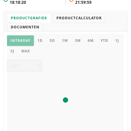
18:18:20
21:59:59
PRODUCTGRAFIEK
PRODUCTCALCULATOR
DOCUMENTEN
Productgrafiek
INTRADAY
1D
5D
1M
3M
6M
YTD
1J
5J
MAX
Grafiek type