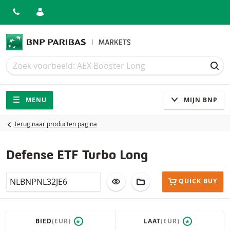
Zoek
Zoek
ZOE
Navigatie
Site navigatie
MENU
MIJN BNP
Terug naar producten pagina
Defense ETF Turbo Long
Isin
VOEG TOE AAN WATCHLIST
AAN PORTFOLIO TOEV
QUICK BUY
BIED
(EUR)
LAAT
(EUR)
*
*