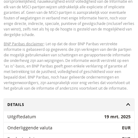
oorspronkelijkheid, nauwkeurigheid en/of volledigheid van de Informatie en
Paribas en gelden strikt per de vermelde datum. De koersen getoond door 
elk van de MSCI-partijen wijzen uitdrukkelijk alle expliciete of impliciete
calculator zijn indicatief en uitsluitend bestemd voor informatieve doeleinde
garanties af. Geen van de MSCI-partijen is aansprakelijk voor eventuele
Koersinformatie vormt geen uitnodiging of aanbod tot het kopen of verkope
fouten of weglatingen in verband met enige Informatie hierin, noch voor
van effecten of andere financiële instrumenten. De informatie is uitsluitend
enige directe, indirecte, speciale, punitieve of gevolgschade (inclusief verlies
bestemd voor gebruik door de bedoelde ontvangers. Het is niet toegestaan
van winst), zelfs niet als hij op de hoogte is gesteld van de mogelijkheid van
deze informatie geheel of gedeeltelijk te reproduceren, te verspreiden of te
dergelijke schade.
kopiëren voor enig doel zonder voorafgaande uitdrukkelijke toestemming v
BNP Paribas. Meer informatie is op verzoek verkrijgbaar bij BNP Paribas,; 
BNP Paribas disclaimer
: Let op dat de door BNP Paribas verstrekte
contact op via 0900-6275387, +31-20-5501150 of markets@bnpparibas.com
informatie is gebaseerd op gegevens die zijn verkregen van derde partijen
die mogelijk gebruikmaken van schattingen en gerapporteerde informatie
die onderhevig zijn aan wijzigingen. De informatie wordt verstrekt op een
"as is"-basis, en BNP Paribas geeft geen enkele verklaring of garantie af
met betrekking tot de juistheid, volledigheid of geschiktheid voor een
bepaald doel. BNP Paribas, noch haar gelieerde ondernemingen en
vertegenwoordigers, zijn aansprakelijk voor enig verlies dat voortvloeit uit
het gebruik van de informatie of anderszins voortvloeit uit de informatie.
TOGGLE
DETAILS
Uitgiftedatum
19 mrt. 2025
Onderliggende valuta
EUR