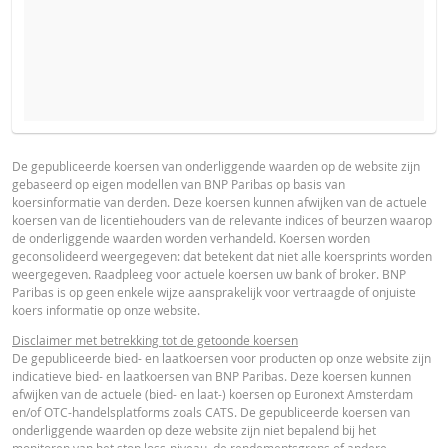
VERWACHTE KOERS VAN DE ONDERLIGGENDE WAARDE
PROSPECTUS
PRODUCT PROJECTIONS
Some helper text for the product price projections, financial ad
De gepubliceerde koersen van onderliggende waarden op de website zijn
gebaseerd op eigen modellen van BNP Paribas op basis van
advised
Nederlands (Nederland)
PDF
koersinformatie van derden. Deze koersen kunnen afwijken van de actuele
AANTAL PRODUCTEN
koersen van de licentiehouders van de relevante indices of beurzen waarop
UNDERLYING PRICE
PRICE PROJECTION
de onderliggende waarden worden verhandeld. Koersen worden
geconsolideerd weergegeven: dat betekent dat niet alle koersprints worden
FINAL TERMS
weergegeven. Raadpleeg voor actuele koersen uw bank of broker. BNP
PERIODE
Paribas is op geen enkele wijze aansprakelijk voor vertraagde of onjuiste
koers informatie op onze website.
1 Dag
1 Week
1 Jaar
Nederlands (Nederland)
PDF
Disclaimer met betrekking tot de getoonde koersen
De gepubliceerde bied- en laatkoersen voor producten op onze website zijn
indicatieve bied- en laatkoersen van BNP Paribas. Deze koersen kunnen
afwijken van de actuele (bied- en laat-) koersen op Euronext Amsterdam
DEFINITIEVE VOORWAARDEN SAMENVATTING
en/of OTC-handelsplatforms zoals CATS. De gepubliceerde koersen van
onderliggende waarden op deze website zijn niet bepalend bij het
ACTUELE
BEREKENDE
monitoren van het stop loss-niveau, de rendementsgrens of andere