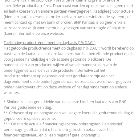
VERSCH
WAARDEN
WAARDEN
specifieke productbarrières. Daarnaast worden op deze website geen (bied-
Nederlands (Nederland)
PDF
en laat-) koersen van andere partijen weergegeven. Raadpleeg voor actuele
Referentiekoers
57,660
-
(bied- en laat-) koersen het orderboek van uw koersinformatie systeem, of
neem contact op met uw bank of broker. BNP Paribas is op geen enkele
Financieringsniveau
34,06
-
wijze aansprakelijk voor eventuele gevolgen van vertraagde of onjuiste
ESSENTIËLE BELEGGERSINFORMATIEDOCUMENTATIE
(koers) informatie op onze website.
Stop loss-niveau
35,63
-
Toelichting productrendement op dagbasis ("% DAG")
Hefboom
2,46
-
Essentiële
Het getoonde productrendement op dagbasis ("% DAG") wordt berekend op
PDF
basis van de laatst beschikbare laatkoers van het betreffende product op de
Beleggersinformatiedocument (NL)
Waarde belegging
23,60
-
voorgaande handelsdag en de actuele getoonde biedkoers. De
(EUR)
handelstijden van producten wijken af van de handelstijden van de
onderliggende waarden van de producten. Derhalve zal het
Turbo (EUR)
23,60
-
RECENTE KOERSINFORMATIE
productrendement op dagbasis ook niet gerelateerd zijn aan het
dagrendement op de onderliggende waarde zoals dat wordt weergegeven
onder 'Marktoverzicht' op deze website of het dagrendement op andere
Disclaimer
websites.
Latest Product Quotes
CSV
De koersen die getoond worden in de calculator zijn indicatief en geven gee
* Slotkoers is het gemiddelde van de laatste bied- en laatkoers van BNP
actuele of toekomstige handelskoersen weer. De calculator gaat uit van een
Paribas gedurende een dag.
gelijkblijvend financieringskostenpercentage terwijl dit percentage in
** Gebaseerd op de hoogste dan wel laagste koers die gedurende de dag is
werkelijkheid doorlopend kan veranderen. De rendementen van producten 
gepubliceerd op deze website.
een onderliggende waarde die niet in euro noteert, kunnen worden beïnvloe
*** Dit zijn de actuele financieringskosten/-opbrengsten. Een positief
door wisselkoerseffecten. De calculator houdt geen rekening met het versch
percentage geeft aan dat u financieringskosten betaalt over het
tussen bied- en laatprijzen (de spread), eventuele dividenden of
financieringsniveau, en bij een negatief getal ontvangt u
dividendbelasting. De invloed van het periodiek doorrollen van futures word