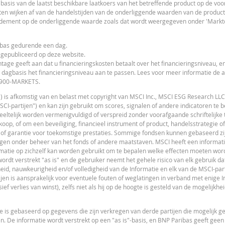
sis van de laatst beschikbare laatkoers van het betreffende product op de vo
4,75
en wijken af van de handelstijden van de onderliggende waarden van de product
ndement op de onderliggende waarde zoals dat wordt weergegeven onder 'Markto
4,75
ribas gedurende een dag.
F
 gepubliceerd op deze website.
tage geeft aan dat u financieringskosten betaalt over het financieringsniveau, en
en actuele of toekomstige handelskoersen weer. De calculator gaat uit van een ge
 dagbasis het financieringsniveau aan te passen. Lees voor meer informatie de
ggende waarde die niet in euro noteert, kunnen worden beïnvloed door wisselko
 0900-MARKETS.
nvloed van het periodiek doorrollen van futures wordt ook in de calculator buit
") is afkomstig van en belast met copyright van MSCI Inc., MSCI ESG Research LLC
I-partijen") en kan zijn gebruikt om scores, signalen of andere indicatoren te 
ast. In werkelijkheid wordt bij Turbo's op de stop loss reset datum, bij toepassel
gedeeltelijk worden vermenigvuldigd of verspreid zonder voorafgaande schriftelijk
F
 van het periodiek doorrollen van futures wordt ook in de calculator buiten bes
op, of om een beveiliging, financieel instrument of product, handelsstrategie of
 of garantie voor toekomstige prestaties. Sommige fondsen kunnen gebaseerd zijn
gen onder beheer van het fonds of andere maatstaven. MSCI heeft een informat
t of beleggingsadviseur en heeft op geen enkele wijze een fiduciaire verplichting
matie op zichzelf kan worden gebruikt om te bepalen welke effecten moeten wor
s. U mag niet op BNP Paribas vertrouwen voor beleggingsadvies of aanbeveling
dt verstrekt "as is" en de gebruiker neemt het gehele risico van elk gebruik dat
an niet gegarandeerd. BNP Paribas biedt geen garanties met betrekking tot de inf
eid, nauwkeurigheid en/of volledigheid van de Informatie en elk van de MSCI-part
et inbegrip van winstderving) die op enigerlei wijze voortvloeit uit het gebruik v
tijen is aansprakelijk voor eventuele fouten of weglatingen in verband met enige I
melde datum. De koersen getoond door de calculator zijn indicatief en uitsluite
V
ief verlies van winst), zelfs niet als hij op de hoogte is gesteld van de mogelijkhe
menten. De informatie is uitsluitend bestemd voor gebruik door de bedoelde ontva
fgaande uitdrukkelijke toestemming van BNP Paribas. Meer informatie is op verz
tie is gebaseerd op gegevens die zijn verkregen van derde partijen die mogelijk 
n. De informatie wordt verstrekt op een "as is"-basis, en BNP Paribas geeft geen