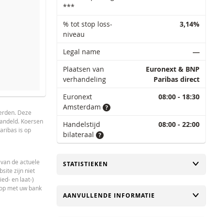
***
% tot stop loss-
3,14%
niveau
Legal name
―
Plaatsen van
Euronext & BNP
verhandeling
Paribas direct
Euronext
08:00 - 18:30
Amsterdam
1 Week
1 Jaar
derden. Deze
handeld. Koersen
Handelstijd
08:00 - 22:00
aribas is op
bilateraal
BEREKENDE WAARDEN
VERSC
-
 van de actuele
TOGGLE
STATISTIEKEN
ite zijn niet
-
ed- en laat-)
 op met uw bank
-
TOGGLE
AANVULLENDE INFORMATIE
-