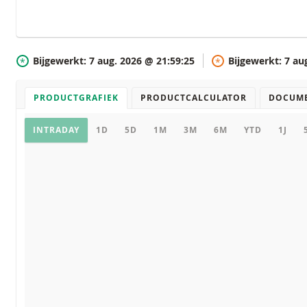
Bijgewerkt:
7 aug. 2026 @ 21:59:25
Bijgewerkt:
7 au
*
*
PRODUCTGRAFIEK
PRODUCTCALCULATOR
DOCUM
Productgrafiek
INTRADAY
1D
5D
1M
3M
6M
YTD
1J