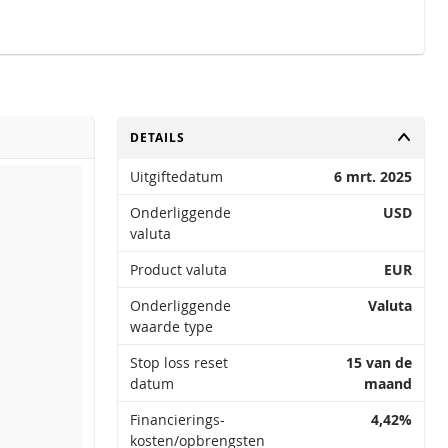
TOGGLE
DETAILS
Uitgiftedatum
6 mrt. 2025
Onderliggende
USD
valuta
Product valuta
EUR
Onderliggende
Valuta
waarde type
Stop loss reset
15 van de
datum
maand
Financierings-
4,42%
kosten/opbrengsten