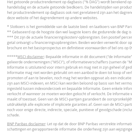
Het getoonde productrendement op dagbasis ("% DAG") wordt berekend op ba
Waarde belegging (EUR)
handelsdag en de actuele getoonde biedkoers. De handelstijden van product
DEFINITIEVE VOORWAARDEN SAMENVATTING
het productrendement op dagbasis ook niet gerelateerd zijn aan het dagre
Turbo (EUR)
deze website of het dagrendement op andere websites.
* Slotkoers is het gemiddelde van de laatste bied- en laatkoers van BNP Pa
Nederlands (Nederland)
PD
** Gebaseerd op de hoogste dan wel laagste koers die gedurende de dag is
Disclaimer
*** Dit zijn de actuele financieringskosten/-opbrengsten. Een positief percen
De koersen die getoond worden in de calculator zijn indicatief en geven ge
getal ontvangt u financieringsopbrengsten. Beiden worden verwerkt door op
doorlopend kan veranderen. De rendementen van producten met een onderli
brochure en het basisprospectus en definitieve voorwaarden of bel ons op
laatprijzen (de spread), eventuele dividenden of dividendbelasting. De i
ESSENTIËLE BELEGGERSINFORMATIEDOCUMENTATIE
ontwikkelingen van waarden in de werkelijkheid.
*****
MSCI disclaimer
: Bepaalde informatie in dit document ("de Informatie
gelieerde ondernemingen ("MSCI"), of informatieverschaffers (samen de "MSC
In deze calculator wordt voor Turbo’s het stop loss-niveau dagelijks aangep
Essentiële
Informatie is uitsluitend voor intern gebruik en mag niet in zijn geheel of 
PD
indien toepasselijk, bij het doorrollen van futures aangepast. De invloed
Beleggersinformatiedocument (NL)
Informatie mag niet worden gebruikt om een aanbod te doen tot koop of verko
ontwikkelingen van waarden in de werkelijkheid.
promoten of aan te bevelen, noch mag het worden opgevat als een indicatie
zijn aan MSCI-indexen, en MSCI kan worden beloond op basis van het vermo
BNP Paribas treedt niet op als uw juridisch of fiscaal adviseur, accountan
ingesteld tussen indexonderzoek en bepaalde Informatie. Geen enkele Infor
RECENTE KOERSINFORMATIE
door BNP Paribas uitgegeven producten of andere aanverwante transactie
verkocht of wanneer ze moeten worden gekocht of verkocht. De Informatie wor
betrouwbaar geachte informatie, wordt de juistheid of volledigheid hierv
maakt of toestaat. Geen van de MSCI-partijen garandeert de oorspronkelijkh
directe, indirecte, bijzondere, incidentele, immateriële of gevolgschade (m
uitdrukkelijk alle expliciete of impliciete garanties af. Geen van de MSCI-par
koersgegevens zijn afkomstig van BNP Paribas en gelden strikt per de ver
Latest Product Quotes
CS
noch voor enige directe, indirecte, speciale, punitieve of gevolgschade (inclus
aanbod tot het kopen of verkopen van effecten of andere financiële instru
schade.
reproduceren, te verspreiden of te kopiëren voor enig doel zonder voora
of markets@bnpparibas.com
BNP Paribas disclaimer
: Let op dat de door BNP Paribas verstrekte informa
schattingen en gerapporteerde informatie die onderhevig zijn aan wijziginge