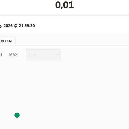
0,01
g. 2026 @ 21:59:30
ENTEN
Grafiek type
5J
MAX