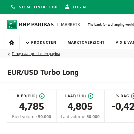
NEEM CONTACT OP
LOGIN
Navigatie
Site navigatie
PRODUCTEN
MARKTOVERZICHT
VISIE V
HOME
Terug naar producten pagina
EUR/USD Turbo Long
BIED
(EUR)
LAAT
(EUR)
% DAG
*
*
4,785
4,805
-0,4
Bied volume
50.000
Laat volume
50.000