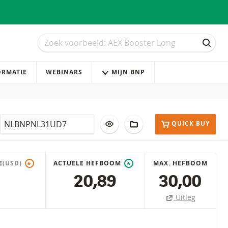
Zoek
Zoek
ZOEK
ORMATIE
WEBINARS
MIJN BNP
Isin
VOEG TOE AAN WATCHLIST
AAN PORTFOLIO TOEVOE
QUICK BUY
E
(USD)
ACTUELE HEFBOOM
MAX. HEFBOOM
*
*
20,89
30,00
Uitleg