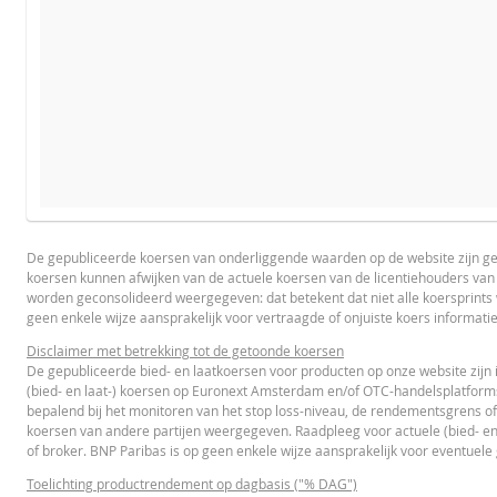
VERWACHTE KOERS VAN DE ONDERLIGGENDE WAARDE
PROSPECTUS
PRODUCT PROJECTIONS
Some helper text for the product price projections, financial 
De gepubliceerde koersen van onderliggende waarden op de website zijn g
koersen kunnen afwijken van de actuele koersen van de licentiehouders va
Nederlands (Nederland)
PD
UNDERLYING PRICE
worden geconsolideerd weergegeven: dat betekent dat niet alle koersprint
geen enkele wijze aansprakelijk voor vertraagde of onjuiste koers informati
Disclaimer met betrekking tot de getoonde koersen
Referentiekoers
De gepubliceerde bied- en laatkoersen voor producten op onze website zijn 
FINAL TERMS
(bied- en laat-) koersen op Euronext Amsterdam en/of OTC-handelsplatform
Financieringsniveau
bepalend bij het monitoren van het stop loss-niveau, de rendementsgrens of
koersen van andere partijen weergegeven. Raadpleeg voor actuele (bied- en
Stop loss-niveau
Nederlands (Nederland)
PD
of broker. BNP Paribas is op geen enkele wijze aansprakelijk voor eventuele
Hefboom
Toelichting productrendement op dagbasis ("% DAG")