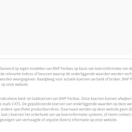
AANTAL PRODUCTEN
PERIODE
advice advised
1 Dag
ebaseerd op eigen modellen van BNP Paribas op basis van koersinformatie van 
n de relevante indices of beurzen waarop de onderliggende waarden worden ver
F
PRICE PROJECTION
s worden weergegeven. Raadpleeg voor actuele koersen uw bank of broker. BNP P
e op onze website.
ACTUELE WAARDEN
1,1562
indicatieve bied- en laatkoersen van BNP Paribas. Deze koersen kunnen afwijken
s zoals CATS. De gepubliceerde koersen van onderliggende waarden op deze webs
1,1013
 andere specifieke productbarrières. Daarnaast worden op deze website geen (bi
 laat-) koersen het orderboek van uw koersinformatie systeem, of neem contact
1,1199
F
 gevolgen van vertraagde of onjuiste (koers) informatie op onze website.
20,89