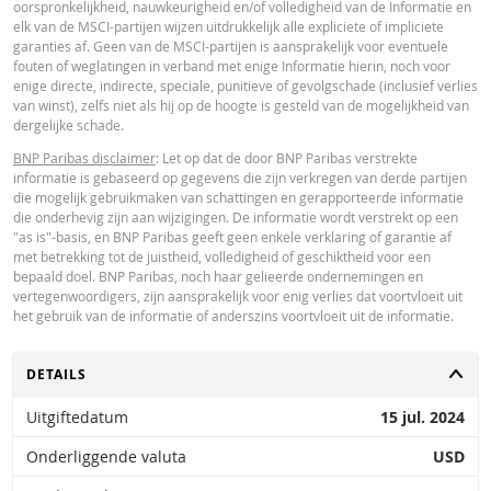
oorspronkelijkheid, nauwkeurigheid en/of volledigheid van de Informatie en
Paribas en gelden strikt per de vermelde datum. De koersen getoond door 
elk van de MSCI-partijen wijzen uitdrukkelijk alle expliciete of impliciete
calculator zijn indicatief en uitsluitend bestemd voor informatieve doeleinde
garanties af. Geen van de MSCI-partijen is aansprakelijk voor eventuele
Koersinformatie vormt geen uitnodiging of aanbod tot het kopen of verkope
fouten of weglatingen in verband met enige Informatie hierin, noch voor
van effecten of andere financiële instrumenten. De informatie is uitsluitend
enige directe, indirecte, speciale, punitieve of gevolgschade (inclusief verlies
bestemd voor gebruik door de bedoelde ontvangers. Het is niet toegestaan
van winst), zelfs niet als hij op de hoogte is gesteld van de mogelijkheid van
deze informatie geheel of gedeeltelijk te reproduceren, te verspreiden of te
dergelijke schade.
kopiëren voor enig doel zonder voorafgaande uitdrukkelijke toestemming v
BNP Paribas. Meer informatie is op verzoek verkrijgbaar bij BNP Paribas,; 
BNP Paribas disclaimer
: Let op dat de door BNP Paribas verstrekte
contact op via 0900-6275387, +31-20-5501150 of markets@bnpparibas.com
informatie is gebaseerd op gegevens die zijn verkregen van derde partijen
die mogelijk gebruikmaken van schattingen en gerapporteerde informatie
die onderhevig zijn aan wijzigingen. De informatie wordt verstrekt op een
"as is"-basis, en BNP Paribas geeft geen enkele verklaring of garantie af
met betrekking tot de juistheid, volledigheid of geschiktheid voor een
bepaald doel. BNP Paribas, noch haar gelieerde ondernemingen en
vertegenwoordigers, zijn aansprakelijk voor enig verlies dat voortvloeit uit
het gebruik van de informatie of anderszins voortvloeit uit de informatie.
TOGGLE
DETAILS
Uitgiftedatum
15 jul. 2024
Onderliggende valuta
USD