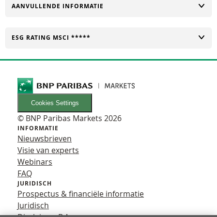
TOGGLE
AANVULLENDE INFORMATIE
TOGGLE
ESG RATING MSCI *****
Cookies Settings
© BNP Paribas Markets 2026
INFORMATIE
Nieuwsbrieven
Visie van experts
Webinars
FAQ
JURIDISCH
Prospectus & financiële informatie
Juridisch