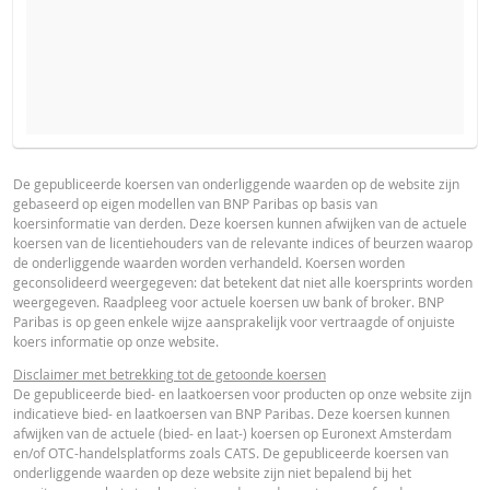
VERWACHTE KOERS VAN DE ONDERLIGGENDE WAARDE
PROSPECTUS
PRODUCT PROJECTIONS
Some helper text for the product price projections, financial ad
De gepubliceerde koersen van onderliggende waarden op de website zijn
gebaseerd op eigen modellen van BNP Paribas op basis van
advised
Nederlands (Nederland)
PDF
koersinformatie van derden. Deze koersen kunnen afwijken van de actuele
AANTAL PRODUCTEN
koersen van de licentiehouders van de relevante indices of beurzen waarop
UNDERLYING PRICE
PRICE PROJECTION
de onderliggende waarden worden verhandeld. Koersen worden
geconsolideerd weergegeven: dat betekent dat niet alle koersprints worden
FINAL TERMS
weergegeven. Raadpleeg voor actuele koersen uw bank of broker. BNP
PERIODE
Paribas is op geen enkele wijze aansprakelijk voor vertraagde of onjuiste
koers informatie op onze website.
1 Dag
1 Week
1 Jaar
Nederlands (Nederland)
PDF
Disclaimer met betrekking tot de getoonde koersen
De gepubliceerde bied- en laatkoersen voor producten op onze website zijn
indicatieve bied- en laatkoersen van BNP Paribas. Deze koersen kunnen
afwijken van de actuele (bied- en laat-) koersen op Euronext Amsterdam
DEFINITIEVE VOORWAARDEN SAMENVATTING
en/of OTC-handelsplatforms zoals CATS. De gepubliceerde koersen van
onderliggende waarden op deze website zijn niet bepalend bij het
ACTUELE
BEREKENDE