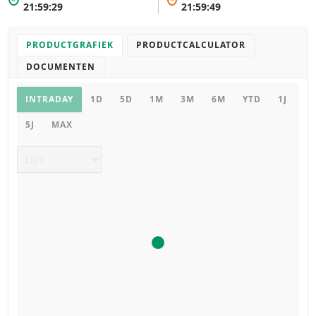
*
*
21:59:29
21:59:49
PRODUCTGRAFIEK
PRODUCTCALCULATOR
DOCUMENTEN
Productgrafiek
INTRADAY
1D
5D
1M
3M
6M
YTD
1J
5J
MAX
Grafiek type