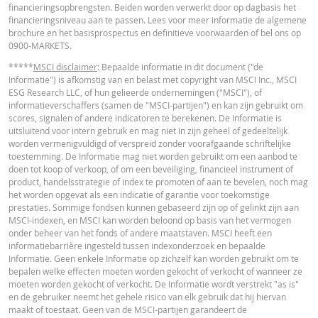
financieringsopbrengsten. Beiden worden verwerkt door op dagbasis het
in de calculator buiten beschouwing gelaten. Ook door afrondingen kunnen
financieringsniveau aan te passen. Lees voor meer informatie de algemene
getoonde waarden afwijken van de ontwikkelingen van waarden in de
brochure en het basisprospectus en definitieve voorwaarden of bel ons op
werkelijkheid.
0900-MARKETS.
In deze calculator wordt voor Turbo’s het stop loss-niveau dagelijks aangepas
*****
MSCI disclaimer
: Bepaalde informatie in dit document ("de
werkelijkheid wordt bij Turbo's op de stop loss reset datum, bij toepasselijke
Informatie") is afkomstig van en belast met copyright van MSCI Inc., MSCI
eventuele ex-dividendnoteringen, bij eventuele specifieke corporate actions 
ESG Research LLC, of hun gelieerde ondernemingen ("MSCI"), of
indien toepasselijk, bij het doorrollen van futures aangepast. De invloed van
informatieverschaffers (samen de "MSCI-partijen") en kan zijn gebruikt om
periodiek doorrollen van futures wordt ook in de calculator buiten beschouw
scores, signalen of andere indicatoren te berekenen. De Informatie is
gelaten. Ook door afrondingen kunnen getoonde waarden afwijken van de
uitsluitend voor intern gebruik en mag niet in zijn geheel of gedeeltelijk
ontwikkelingen van waarden in de werkelijkheid.
worden vermenigvuldigd of verspreid zonder voorafgaande schriftelijke
toestemming. De Informatie mag niet worden gebruikt om een aanbod te
BNP Paribas treedt niet op als uw juridisch of fiscaal adviseur, accountant of
doen tot koop of verkoop, of om een beveiliging, financieel instrument of
beleggingsadviseur en heeft op geen enkele wijze een fiduciaire verplichting
product, handelsstrategie of index te promoten of aan te bevelen, noch mag
tegenover u in verband met de calculator en/of in verband met eventuele
het worden opgevat als een indicatie of garantie voor toekomstige
transacties in door BNP Paribas uitgegeven producten of andere aanverwan
prestaties. Sommige fondsen kunnen gebaseerd zijn op of gelinkt zijn aan
transacties. U mag niet op BNP Paribas vertrouwen voor beleggingsadvies o
MSCI-indexen, en MSCI kan worden beloond op basis van het vermogen
aanbevelingen, ongeacht van welke aard. Hoewel de getoonde koersen zijn
onder beheer van het fonds of andere maatstaven. MSCI heeft een
gebaseerd op betrouwbaar geachte informatie, wordt de juistheid of
informatiebarrière ingesteld tussen indexonderzoek en bepaalde
volledigheid hiervan niet gegarandeerd. BNP Paribas biedt geen garanties 
Informatie. Geen enkele Informatie op zichzelf kan worden gebruikt om te
betrekking tot de informatie verstrekt door de calculator en aanvaardt geen
bepalen welke effecten moeten worden gekocht of verkocht of wanneer ze
enkele aansprakelijkheid voor directe, indirecte, bijzondere, incidentele,
moeten worden gekocht of verkocht. De Informatie wordt verstrekt "as is"
immateriële of gevolgschade (met inbegrip van winstderving) die op enigerl
en de gebruiker neemt het gehele risico van elk gebruik dat hij hiervan
wijze voortvloeit uit het gebruik van de calculator door u of uw adviseurs of 
maakt of toestaat. Geen van de MSCI-partijen garandeert de
hierin vervatte informatie. De ingevoerde koersgegevens zijn afkomstig va