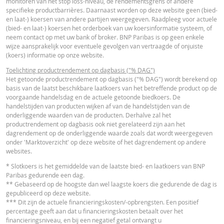
monitoren van het stop loss-niveau, de rendementsgrens of andere
VERSCH
WAARDEN
WAARDEN
specifieke productbarrières. Daarnaast worden op deze website geen (bied-
Nederlands (Nederland)
PDF
en laat-) koersen van andere partijen weergegeven. Raadpleeg voor actuele
Referentiekoers
4.343,930
-
(bied- en laat-) koersen het orderboek van uw koersinformatie systeem, of
neem contact op met uw bank of broker. BNP Paribas is op geen enkele
Financieringsniveau
2.646,19
-
wijze aansprakelijk voor eventuele gevolgen van vertraagde of onjuiste
ESSENTIËLE BELEGGERSINFORMATIEDOCUMENTATIE
(koers) informatie op onze website.
Stop loss-niveau
2.687
-
Toelichting productrendement op dagbasis ("% DAG")
Hefboom
2,56
-
Essentiële
Het getoonde productrendement op dagbasis ("% DAG") wordt berekend op
PDF
basis van de laatst beschikbare laatkoers van het betreffende product op de
Beleggersinformatiedocument (NL)
Waarde belegging
146,84
-
voorgaande handelsdag en de actuele getoonde biedkoers. De
(EUR)
handelstijden van producten wijken af van de handelstijden van de
onderliggende waarden van de producten. Derhalve zal het
Turbo (EUR)
146,84
-
RECENTE KOERSINFORMATIE
productrendement op dagbasis ook niet gerelateerd zijn aan het
dagrendement op de onderliggende waarde zoals dat wordt weergegeven
onder 'Marktoverzicht' op deze website of het dagrendement op andere
Disclaimer
websites.
Latest Product Quotes
CSV
De koersen die getoond worden in de calculator zijn indicatief en geven gee
* Slotkoers is het gemiddelde van de laatste bied- en laatkoers van BNP
actuele of toekomstige handelskoersen weer. De calculator gaat uit van een
Paribas gedurende een dag.
gelijkblijvend financieringskostenpercentage terwijl dit percentage in
** Gebaseerd op de hoogste dan wel laagste koers die gedurende de dag is
werkelijkheid doorlopend kan veranderen. De rendementen van producten 
gepubliceerd op deze website.
een onderliggende waarde die niet in euro noteert, kunnen worden beïnvloe
*** Dit zijn de actuele financieringskosten/-opbrengsten. Een positief
door wisselkoerseffecten. De calculator houdt geen rekening met het versch
percentage geeft aan dat u financieringskosten betaalt over het
tussen bied- en laatprijzen (de spread), eventuele dividenden of
financieringsniveau, en bij een negatief getal ontvangt u
dividendbelasting. De invloed van het periodiek doorrollen van futures word