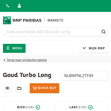
Zoek
Zoek
ZOE
Navigatie
Site navigatie
MENU
MIJN BNP
Terug naar producten pagina
Isin
Goud Turbo Long
VOEG TOE AAN WATCHLIST
AAN PORTFOLIO TOEVOEGEN
QUICK BUY
BIED
(EUR)
LAAT
(EUR)
*
*