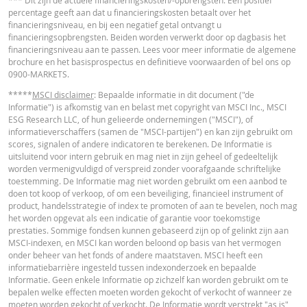
*** Dit zijn de actuele financieringskosten/-opbrengsten. Een positief
door wisselkoerseffecten. De calculator houdt geen rekening met het versch
percentage geeft aan dat u financieringskosten betaalt over het
Latest Product Quotes
CSV
tussen bied- en laatprijzen (de spread), eventuele dividenden of
financieringsniveau, en bij een negatief getal ontvangt u
dividendbelasting. De invloed van het periodiek doorrollen van futures word
financieringsopbrengsten. Beiden worden verwerkt door op dagbasis het
in de calculator buiten beschouwing gelaten. Ook door afrondingen kunnen
financieringsniveau aan te passen. Lees voor meer informatie de algemene
getoonde waarden afwijken van de ontwikkelingen van waarden in de
brochure en het basisprospectus en definitieve voorwaarden of bel ons op
werkelijkheid.
0900-MARKETS.
In deze calculator wordt voor Turbo’s het stop loss-niveau dagelijks aangepas
*****
MSCI disclaimer
: Bepaalde informatie in dit document ("de
werkelijkheid wordt bij Turbo's op de stop loss reset datum, bij toepasselijke
Informatie") is afkomstig van en belast met copyright van MSCI Inc., MSCI
eventuele ex-dividendnoteringen, bij eventuele specifieke corporate actions 
ESG Research LLC, of hun gelieerde ondernemingen ("MSCI"), of
indien toepasselijk, bij het doorrollen van futures aangepast. De invloed van
informatieverschaffers (samen de "MSCI-partijen") en kan zijn gebruikt om
periodiek doorrollen van futures wordt ook in de calculator buiten beschouw
scores, signalen of andere indicatoren te berekenen. De Informatie is
gelaten. Ook door afrondingen kunnen getoonde waarden afwijken van de
uitsluitend voor intern gebruik en mag niet in zijn geheel of gedeeltelijk
ontwikkelingen van waarden in de werkelijkheid.
worden vermenigvuldigd of verspreid zonder voorafgaande schriftelijke
toestemming. De Informatie mag niet worden gebruikt om een aanbod te
BNP Paribas treedt niet op als uw juridisch of fiscaal adviseur, accountant of
doen tot koop of verkoop, of om een beveiliging, financieel instrument of
beleggingsadviseur en heeft op geen enkele wijze een fiduciaire verplichting
product, handelsstrategie of index te promoten of aan te bevelen, noch mag
tegenover u in verband met de calculator en/of in verband met eventuele
het worden opgevat als een indicatie of garantie voor toekomstige
transacties in door BNP Paribas uitgegeven producten of andere aanverwan
prestaties. Sommige fondsen kunnen gebaseerd zijn op of gelinkt zijn aan
transacties. U mag niet op BNP Paribas vertrouwen voor beleggingsadvies o
MSCI-indexen, en MSCI kan worden beloond op basis van het vermogen
aanbevelingen, ongeacht van welke aard. Hoewel de getoonde koersen zijn
onder beheer van het fonds of andere maatstaven. MSCI heeft een
gebaseerd op betrouwbaar geachte informatie, wordt de juistheid of
informatiebarrière ingesteld tussen indexonderzoek en bepaalde
volledigheid hiervan niet gegarandeerd. BNP Paribas biedt geen garanties 
Informatie. Geen enkele Informatie op zichzelf kan worden gebruikt om te
betrekking tot de informatie verstrekt door de calculator en aanvaardt geen
bepalen welke effecten moeten worden gekocht of verkocht of wanneer ze
enkele aansprakelijkheid voor directe, indirecte, bijzondere, incidentele,
moeten worden gekocht of verkocht. De Informatie wordt verstrekt "as is"