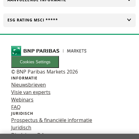
TOGGLE
ESG RATING MSCI *****
Cookies Settings
© BNP Paribas Markets 2026
INFORMATIE
Nieuwsbrieven
Visie van experts
Webinars
FAQ
JURIDISCH
Prospectus & financiële informatie
Juridisch
Disclaimer B.A.