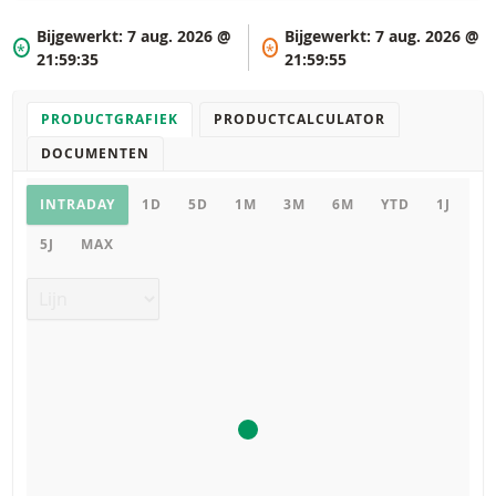
Bijgewerkt:
7 aug. 2026 @
Bijgewerkt:
7 aug. 2026 @
*
*
21:59:35
21:59:55
PRODUCTGRAFIEK
PRODUCTCALCULATOR
DOCUMENTEN
Productgrafiek
INTRADAY
1D
5D
1M
3M
6M
YTD
1J
5J
MAX
Grafiek type