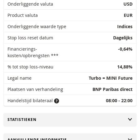
Onderliggende valuta
USD
Product valuta
EUR
Onderliggende waarde type
Indices
Stop loss reset datum
Dagelijks
Financierings-
-0,64%
kosten/opbrengsten ***
% tot stop loss-niveau
14,88%
Legal name
Turbo = MINI Future
Plaatsen van verhandeling
BNP Paribas direct
Handelstijd bilateraal
08:00 - 22:00
TOGGLE
STATISTIEKEN
TOGGLE
AANVULLENDE INFORMATIE