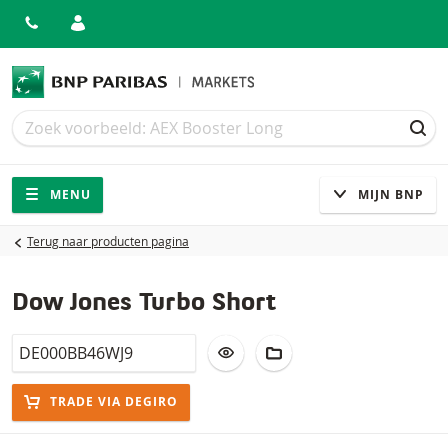
Zoek
Zoek
ZOE
Navigatie
Site navigatie
MENU
MIJN BNP
Terug naar producten pagina
Dow Jones Turbo Short
Isin
VOEG TOE AAN WATCHLIST
AAN PORTFOLIO TOEV
TRADE VIA DEGIRO