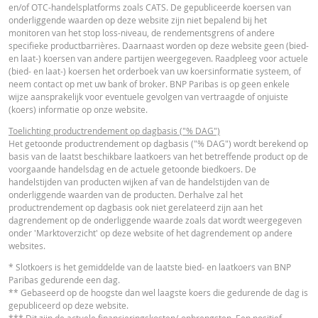
ESSENTIËLE BELEGGERSINFORMATIEDOCUMENTATIE
en/of OTC-handelsplatforms zoals CATS. De gepubliceerde koersen van
onderliggende waarden op deze website zijn niet bepalend bij het
ACTUELE
BEREKENDE
monitoren van het stop loss-niveau, de rendementsgrens of andere
VERSC
WAARDEN
WAARDEN
Essentiële
specifieke productbarrières. Daarnaast worden op deze website geen (bied-
PDF
en laat-) koersen van andere partijen weergegeven. Raadpleeg voor actuele
Beleggersinformatiedocument (NL)
Referentiekoers
54.039,300
-
(bied- en laat-) koersen het orderboek van uw koersinformatie systeem, of
neem contact op met uw bank of broker. BNP Paribas is op geen enkele
Financieringsniveau
62.707,8111
-
wijze aansprakelijk voor eventuele gevolgen van vertraagde of onjuiste
FINANCIEEL OVERZICHT
(koers) informatie op onze website.
Stop loss-niveau
62.080,733
-
Toelichting productrendement op dagbasis ("% DAG")
Hefboom
6,24
-
Het getoonde productrendement op dagbasis ("% DAG") wordt berekend op
Financial Information
URL
basis van de laatst beschikbare laatkoers van het betreffende product op de
Waarde belegging
7,50
-
voorgaande handelsdag en de actuele getoonde biedkoers. De
(EUR)
handelstijden van producten wijken af van de handelstijden van de
onderliggende waarden van de producten. Derhalve zal het
Turbo (EUR)
7,50
-
productrendement op dagbasis ook niet gerelateerd zijn aan het
dagrendement op de onderliggende waarde zoals dat wordt weergegeven
onder 'Marktoverzicht' op deze website of het dagrendement op andere
Cost Report
URL
Disclaimer
websites.
De koersen die getoond worden in de calculator zijn indicatief en geven gee
* Slotkoers is het gemiddelde van de laatste bied- en laatkoers van BNP
actuele of toekomstige handelskoersen weer. De calculator gaat uit van een
Paribas gedurende een dag.
gelijkblijvend financieringskostenpercentage terwijl dit percentage in
RECENTE KOERSINFORMATIE
** Gebaseerd op de hoogste dan wel laagste koers die gedurende de dag is
werkelijkheid doorlopend kan veranderen. De rendementen van producten 
gepubliceerd op deze website.
een onderliggende waarde die niet in euro noteert, kunnen worden beïnvloe