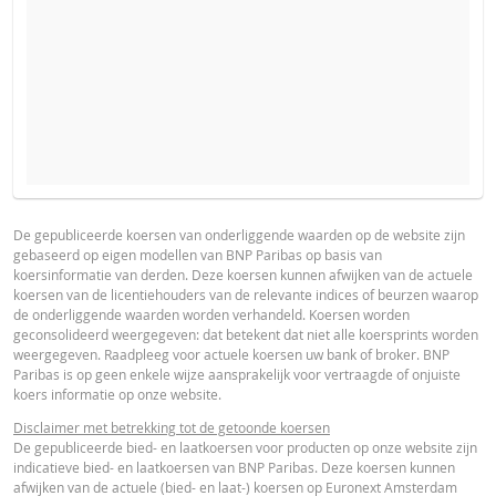
VERWACHTE KOERS VAN DE ONDERLIGGENDE WAARDE
PROSPECTUS
PRODUCT PROJECTIONS
Some helper text for the product price projections, financial ad
De gepubliceerde koersen van onderliggende waarden op de website zijn
gebaseerd op eigen modellen van BNP Paribas op basis van
advised
Prospectus (NL)
URL
koersinformatie van derden. Deze koersen kunnen afwijken van de actuele
AANTAL PRODUCTEN
koersen van de licentiehouders van de relevante indices of beurzen waarop
UNDERLYING PRICE
PRICE PROJECTION
de onderliggende waarden worden verhandeld. Koersen worden
geconsolideerd weergegeven: dat betekent dat niet alle koersprints worden
FINAL TERMS
weergegeven. Raadpleeg voor actuele koersen uw bank of broker. BNP
PERIODE
Paribas is op geen enkele wijze aansprakelijk voor vertraagde of onjuiste
koers informatie op onze website.
1 Dag
1 Week
1 Jaar
Final Terms
URL
Disclaimer met betrekking tot de getoonde koersen
De gepubliceerde bied- en laatkoersen voor producten op onze website zijn
indicatieve bied- en laatkoersen van BNP Paribas. Deze koersen kunnen
afwijken van de actuele (bied- en laat-) koersen op Euronext Amsterdam