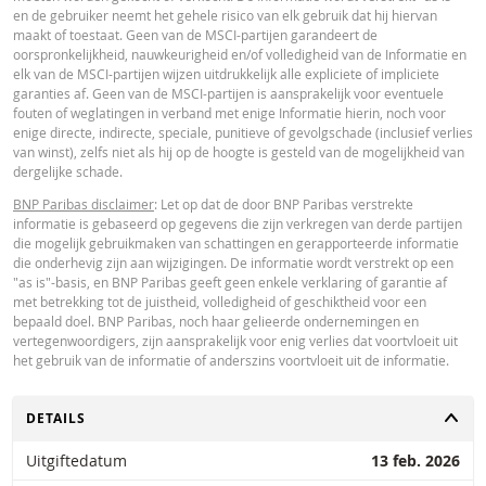
immateriële of gevolgschade (met inbegrip van winstderving) die op enigerl
en de gebruiker neemt het gehele risico van elk gebruik dat hij hiervan
wijze voortvloeit uit het gebruik van de calculator door u of uw adviseurs of 
maakt of toestaat. Geen van de MSCI-partijen garandeert de
hierin vervatte informatie. De ingevoerde koersgegevens zijn afkomstig va
oorspronkelijkheid, nauwkeurigheid en/of volledigheid van de Informatie en
Paribas en gelden strikt per de vermelde datum. De koersen getoond door 
elk van de MSCI-partijen wijzen uitdrukkelijk alle expliciete of impliciete
calculator zijn indicatief en uitsluitend bestemd voor informatieve doeleinde
garanties af. Geen van de MSCI-partijen is aansprakelijk voor eventuele
Koersinformatie vormt geen uitnodiging of aanbod tot het kopen of verkope
fouten of weglatingen in verband met enige Informatie hierin, noch voor
van effecten of andere financiële instrumenten. De informatie is uitsluitend
enige directe, indirecte, speciale, punitieve of gevolgschade (inclusief verlies
bestemd voor gebruik door de bedoelde ontvangers. Het is niet toegestaan
van winst), zelfs niet als hij op de hoogte is gesteld van de mogelijkheid van
deze informatie geheel of gedeeltelijk te reproduceren, te verspreiden of te
dergelijke schade.
kopiëren voor enig doel zonder voorafgaande uitdrukkelijke toestemming v
BNP Paribas. Meer informatie is op verzoek verkrijgbaar bij BNP Paribas,; 
BNP Paribas disclaimer
: Let op dat de door BNP Paribas verstrekte
contact op via 0900-6275387, +31-20-5501150 of markets@bnpparibas.com
informatie is gebaseerd op gegevens die zijn verkregen van derde partijen
die mogelijk gebruikmaken van schattingen en gerapporteerde informatie
die onderhevig zijn aan wijzigingen. De informatie wordt verstrekt op een
"as is"-basis, en BNP Paribas geeft geen enkele verklaring of garantie af
met betrekking tot de juistheid, volledigheid of geschiktheid voor een
bepaald doel. BNP Paribas, noch haar gelieerde ondernemingen en
vertegenwoordigers, zijn aansprakelijk voor enig verlies dat voortvloeit uit
het gebruik van de informatie of anderszins voortvloeit uit de informatie.
TOGGLE
DETAILS
Uitgiftedatum
13 feb. 2026