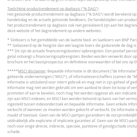
Hefboom
Toelichting productrendement op dagbasis ("% DAG")
Het getoonde productrendement op dagbasis ("% DAG") wordt berekend op ba
Waarde belegging (EUR)
handelsdag en de actuele getoonde biedkoers. De handelstijden van product
ESSENTIËLE BELEGGERSINFORMATIEDOCUMENTATIE
het productrendement op dagbasis ook niet gerelateerd zijn aan het dagre
Turbo (EUR)
deze website of het dagrendement op andere websites.
Essentiële
* Slotkoers is het gemiddelde van de laatste bied- en laatkoers van BNP Pa
PD
Beleggersinformatiedocument (NL)
** Gebaseerd op de hoogste dan wel laagste koers die gedurende de dag is
Disclaimer
*** Dit zijn de actuele financieringskosten/-opbrengsten. Een positief percen
De koersen die getoond worden in de calculator zijn indicatief en geven ge
getal ontvangt u financieringsopbrengsten. Beiden worden verwerkt door op
doorlopend kan veranderen. De rendementen van producten met een onderli
brochure en het basisprospectus en definitieve voorwaarden of bel ons op
laatprijzen (de spread), eventuele dividenden of dividendbelasting. De i
FINANCIEEL OVERZICHT
ontwikkelingen van waarden in de werkelijkheid.
*****
MSCI disclaimer
: Bepaalde informatie in dit document ("de Informatie
gelieerde ondernemingen ("MSCI"), of informatieverschaffers (samen de "MSC
In deze calculator wordt voor Turbo’s het stop loss-niveau dagelijks aangep
Informatie is uitsluitend voor intern gebruik en mag niet in zijn geheel of 
Financial Information
UR
indien toepasselijk, bij het doorrollen van futures aangepast. De invloed
Informatie mag niet worden gebruikt om een aanbod te doen tot koop of verko
ontwikkelingen van waarden in de werkelijkheid.
promoten of aan te bevelen, noch mag het worden opgevat als een indicatie
zijn aan MSCI-indexen, en MSCI kan worden beloond op basis van het vermo
BNP Paribas treedt niet op als uw juridisch of fiscaal adviseur, accountan
ingesteld tussen indexonderzoek en bepaalde Informatie. Geen enkele Infor
door BNP Paribas uitgegeven producten of andere aanverwante transactie
verkocht of wanneer ze moeten worden gekocht of verkocht. De Informatie wor
betrouwbaar geachte informatie, wordt de juistheid of volledigheid hierv
maakt of toestaat. Geen van de MSCI-partijen garandeert de oorspronkelijkh
directe, indirecte, bijzondere, incidentele, immateriële of gevolgschade (m
Cost Report
UR
uitdrukkelijk alle expliciete of impliciete garanties af. Geen van de MSCI-par
koersgegevens zijn afkomstig van BNP Paribas en gelden strikt per de ver
noch voor enige directe, indirecte, speciale, punitieve of gevolgschade (inclus
aanbod tot het kopen of verkopen van effecten of andere financiële instru
schade.
reproduceren, te verspreiden of te kopiëren voor enig doel zonder voora