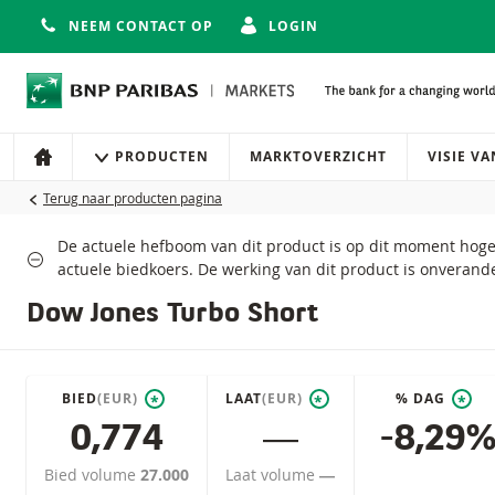
NEEM CONTACT OP
LOGIN
Navigatie
Site navigatie
PRODUCTEN
MARKTOVERZICHT
VISIE V
HOME
Terug naar producten pagina
De actuele hefboom van dit product is op dit moment hog
Toon maximale hefbo
actuele biedkoers. De werking van dit product is onverand
Dow Jones Turbo Short
BIED
(EUR)
LAAT
(EUR)
% DAG
*
*
*
0,774
―
-8,29
Bied volume
27.000
Laat volume
―