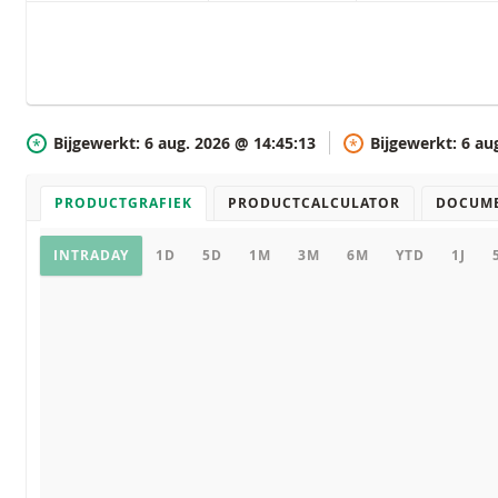
Bijgewerkt:
6 aug. 2026 @ 14:45:13
Bijgewerkt:
6 au
*
*
PRODUCTGRAFIEK
PRODUCTCALCULATOR
DOCUM
Productgrafiek
INTRADAY
1D
5D
1M
3M
6M
YTD
1J