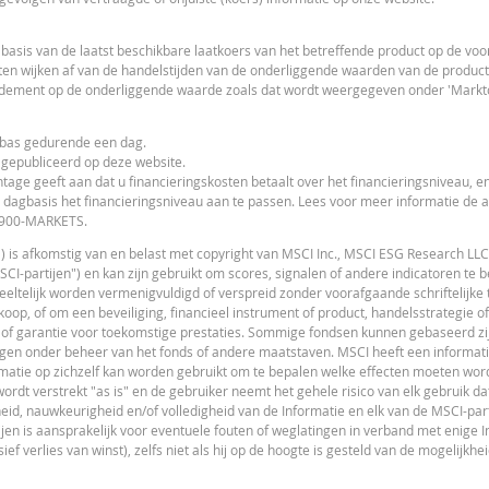
61,00
sis van de laatst beschikbare laatkoers van het betreffende product op de vo
0,77
en wijken af van de handelstijden van de onderliggende waarden van de product
ndement op de onderliggende waarde zoals dat wordt weergegeven onder 'Markto
0,77
ribas gedurende een dag.
F
 gepubliceerd op deze website.
tage geeft aan dat u financieringskosten betaalt over het financieringsniveau, en
en actuele of toekomstige handelskoersen weer. De calculator gaat uit van een ge
 dagbasis het financieringsniveau aan te passen. Lees voor meer informatie de
ggende waarde die niet in euro noteert, kunnen worden beïnvloed door wisselko
 0900-MARKETS.
nvloed van het periodiek doorrollen van futures wordt ook in de calculator buit
") is afkomstig van en belast met copyright van MSCI Inc., MSCI ESG Research LLC
I-partijen") en kan zijn gebruikt om scores, signalen of andere indicatoren te 
ast. In werkelijkheid wordt bij Turbo's op de stop loss reset datum, bij toepassel
gedeeltelijk worden vermenigvuldigd of verspreid zonder voorafgaande schriftelijk
L
 van het periodiek doorrollen van futures wordt ook in de calculator buiten bes
op, of om een beveiliging, financieel instrument of product, handelsstrategie of
 of garantie voor toekomstige prestaties. Sommige fondsen kunnen gebaseerd zijn
gen onder beheer van het fonds of andere maatstaven. MSCI heeft een informat
t of beleggingsadviseur en heeft op geen enkele wijze een fiduciaire verplichting
matie op zichzelf kan worden gebruikt om te bepalen welke effecten moeten wor
s. U mag niet op BNP Paribas vertrouwen voor beleggingsadvies of aanbeveling
dt verstrekt "as is" en de gebruiker neemt het gehele risico van elk gebruik dat
an niet gegarandeerd. BNP Paribas biedt geen garanties met betrekking tot de inf
eid, nauwkeurigheid en/of volledigheid van de Informatie en elk van de MSCI-part
et inbegrip van winstderving) die op enigerlei wijze voortvloeit uit het gebruik v
L
tijen is aansprakelijk voor eventuele fouten of weglatingen in verband met enige I
melde datum. De koersen getoond door de calculator zijn indicatief en uitsluite
ief verlies van winst), zelfs niet als hij op de hoogte is gesteld van de mogelijkhe
menten. De informatie is uitsluitend bestemd voor gebruik door de bedoelde ontva
fgaande uitdrukkelijke toestemming van BNP Paribas. Meer informatie is op verz