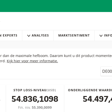
AN EXPERTS
ANALYSES
MARKTSENTIMENT
INF
er dan de maximale hefboom. Daarom kunt u dit product momenteel
om bereikt
erd.
Kijk hier voor meer informatie.
Isin
STOP LOSS-NIVEAU
(USD)
ONDERLIGGENDE WAARD
%
54.836,1098
54.497,
Fin. niv.
55.390,0099