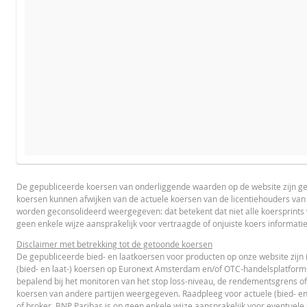
VERWACHTE KOERS VAN DE ONDERLIGGENDE WAARDE
PROSPECTUS
PRODUCT PROJECTIONS
Some helper text for the product price projections, financial 
De gepubliceerde koersen van onderliggende waarden op de website zijn g
koersen kunnen afwijken van de actuele koersen van de licentiehouders va
Prospectus (NL)
UR
UNDERLYING PRICE
worden geconsolideerd weergegeven: dat betekent dat niet alle koersprint
geen enkele wijze aansprakelijk voor vertraagde of onjuiste koers informati
Disclaimer met betrekking tot de getoonde koersen
Referentiekoers
De gepubliceerde bied- en laatkoersen voor producten op onze website zijn 
FINAL TERMS
(bied- en laat-) koersen op Euronext Amsterdam en/of OTC-handelsplatform
Financieringsniveau
bepalend bij het monitoren van het stop loss-niveau, de rendementsgrens of
koersen van andere partijen weergegeven. Raadpleeg voor actuele (bied- en
Stop loss-niveau
Final Terms
UR
of broker. BNP Paribas is op geen enkele wijze aansprakelijk voor eventuele