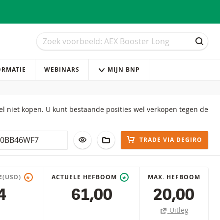
Zoek
Zoek
ZOEK
ORMATIE
WEBINARS
MIJN BNP
 niet kopen. U kunt bestaande posities wel verkopen tegen de
VOEG TOE AAN WATCHLIST
AAN PORTFOLIO TOEVOEGEN
TRADE VIA DEGIRO
E
(USD)
ACTUELE HEFBOOM
MAX. HEFBOOM
*
*
4
61,00
20,00
Uitleg