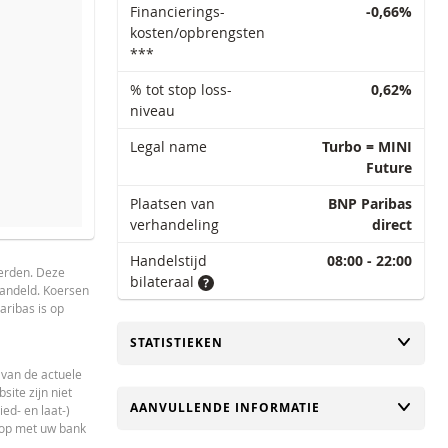
Financierings-
-0,66%
kosten/opbrengsten
***
% tot stop loss-
0,62%
niveau
Legal name
Turbo = MINI
Future
Plaatsen van
BNP Paribas
verhandeling
direct
Handelstijd
08:00 - 22:00
1 Week
1 Jaar
derden. Deze
bilateraal
handeld. Koersen
aribas is op
BEREKENDE WAARDEN
VERSC
TOGGLE
STATISTIEKEN
-
 van de actuele
ite zijn niet
-
TOGGLE
AANVULLENDE INFORMATIE
ed- en laat-)
 op met uw bank
-