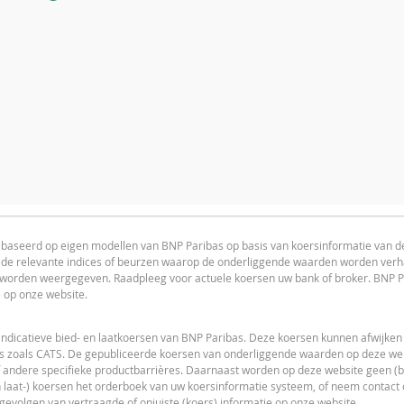
AANTAL PRODUCTEN
PERIODE
advice advised
1 Dag
ebaseerd op eigen modellen van BNP Paribas op basis van koersinformatie van 
n de relevante indices of beurzen waarop de onderliggende waarden worden ver
L
PRICE PROJECTION
s worden weergegeven. Raadpleeg voor actuele koersen uw bank of broker. BNP P
e op onze website.
ACTUELE WAARDEN
54.497,400
indicatieve bied- en laatkoersen van BNP Paribas. Deze koersen kunnen afwijken
s zoals CATS. De gepubliceerde koersen van onderliggende waarden op deze webs
55.390,0099
 andere specifieke productbarrières. Daarnaast worden op deze website geen (bi
 laat-) koersen het orderboek van uw koersinformatie systeem, of neem contact
54.836,1098
L
 gevolgen van vertraagde of onjuiste (koers) informatie op onze website.