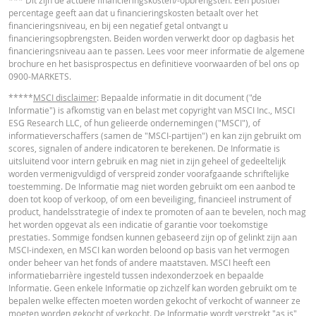
*** Dit zijn de actuele financieringskosten/-opbrengsten. Een positief
door wisselkoerseffecten. De calculator houdt geen rekening met het versch
percentage geeft aan dat u financieringskosten betaalt over het
Latest Product Quotes
CSV
tussen bied- en laatprijzen (de spread), eventuele dividenden of
financieringsniveau, en bij een negatief getal ontvangt u
dividendbelasting. De invloed van het periodiek doorrollen van futures word
financieringsopbrengsten. Beiden worden verwerkt door op dagbasis het
in de calculator buiten beschouwing gelaten. Ook door afrondingen kunnen
financieringsniveau aan te passen. Lees voor meer informatie de algemene
getoonde waarden afwijken van de ontwikkelingen van waarden in de
brochure en het basisprospectus en definitieve voorwaarden of bel ons op
werkelijkheid.
0900-MARKETS.
In deze calculator wordt voor Turbo’s het stop loss-niveau dagelijks aangepas
*****
MSCI disclaimer
: Bepaalde informatie in dit document ("de
werkelijkheid wordt bij Turbo's op de stop loss reset datum, bij toepasselijke
Informatie") is afkomstig van en belast met copyright van MSCI Inc., MSCI
eventuele ex-dividendnoteringen, bij eventuele specifieke corporate actions 
ESG Research LLC, of hun gelieerde ondernemingen ("MSCI"), of
indien toepasselijk, bij het doorrollen van futures aangepast. De invloed van
informatieverschaffers (samen de "MSCI-partijen") en kan zijn gebruikt om
periodiek doorrollen van futures wordt ook in de calculator buiten beschouw
scores, signalen of andere indicatoren te berekenen. De Informatie is
gelaten. Ook door afrondingen kunnen getoonde waarden afwijken van de
uitsluitend voor intern gebruik en mag niet in zijn geheel of gedeeltelijk
ontwikkelingen van waarden in de werkelijkheid.
worden vermenigvuldigd of verspreid zonder voorafgaande schriftelijke
toestemming. De Informatie mag niet worden gebruikt om een aanbod te
BNP Paribas treedt niet op als uw juridisch of fiscaal adviseur, accountant of
doen tot koop of verkoop, of om een beveiliging, financieel instrument of
beleggingsadviseur en heeft op geen enkele wijze een fiduciaire verplichting
product, handelsstrategie of index te promoten of aan te bevelen, noch mag
tegenover u in verband met de calculator en/of in verband met eventuele
het worden opgevat als een indicatie of garantie voor toekomstige
transacties in door BNP Paribas uitgegeven producten of andere aanverwan
prestaties. Sommige fondsen kunnen gebaseerd zijn op of gelinkt zijn aan
transacties. U mag niet op BNP Paribas vertrouwen voor beleggingsadvies o
MSCI-indexen, en MSCI kan worden beloond op basis van het vermogen
aanbevelingen, ongeacht van welke aard. Hoewel de getoonde koersen zijn
onder beheer van het fonds of andere maatstaven. MSCI heeft een
gebaseerd op betrouwbaar geachte informatie, wordt de juistheid of
informatiebarrière ingesteld tussen indexonderzoek en bepaalde
volledigheid hiervan niet gegarandeerd. BNP Paribas biedt geen garanties 
Informatie. Geen enkele Informatie op zichzelf kan worden gebruikt om te
betrekking tot de informatie verstrekt door de calculator en aanvaardt geen
bepalen welke effecten moeten worden gekocht of verkocht of wanneer ze
enkele aansprakelijkheid voor directe, indirecte, bijzondere, incidentele,
moeten worden gekocht of verkocht. De Informatie wordt verstrekt "as is"