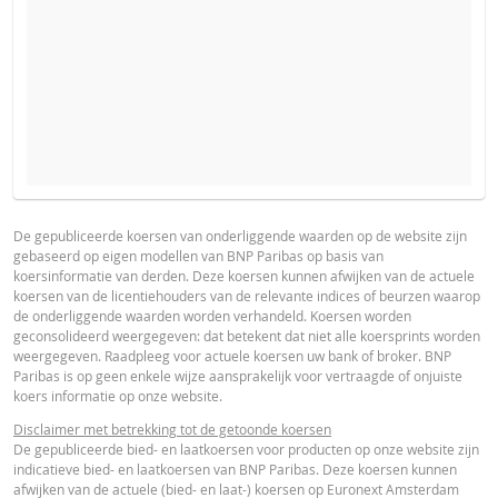
VERWACHTE KOERS VAN DE ONDERLIGGENDE WAARDE
PROSPECTUS
PRODUCT PROJECTIONS
Some helper text for the product price projections, financial ad
De gepubliceerde koersen van onderliggende waarden op de website zijn
gebaseerd op eigen modellen van BNP Paribas op basis van
advised
Prospectus (NL)
URL
koersinformatie van derden. Deze koersen kunnen afwijken van de actuele
AANTAL PRODUCTEN
koersen van de licentiehouders van de relevante indices of beurzen waarop
UNDERLYING PRICE
PRICE PROJECTION
de onderliggende waarden worden verhandeld. Koersen worden
geconsolideerd weergegeven: dat betekent dat niet alle koersprints worden
FINAL TERMS
weergegeven. Raadpleeg voor actuele koersen uw bank of broker. BNP
PERIODE
Paribas is op geen enkele wijze aansprakelijk voor vertraagde of onjuiste
koers informatie op onze website.
1 Dag
1 Week
1 Jaar
Final Terms
URL
Disclaimer met betrekking tot de getoonde koersen
De gepubliceerde bied- en laatkoersen voor producten op onze website zijn
indicatieve bied- en laatkoersen van BNP Paribas. Deze koersen kunnen
afwijken van de actuele (bied- en laat-) koersen op Euronext Amsterdam