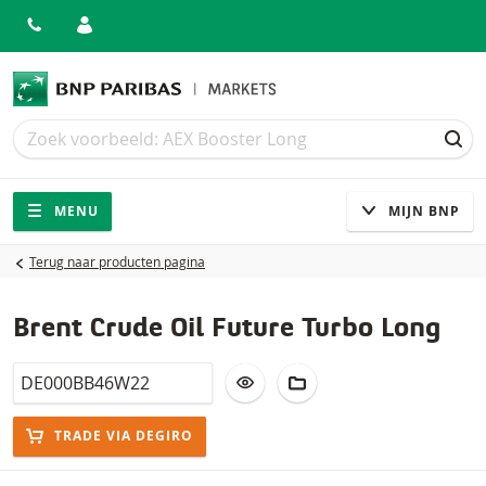
Zoek
Zoek
ZOE
Navigatie
Site navigatie
MENU
MIJN BNP
Terug naar producten pagina
Brent Crude Oil Future Turbo Long
Isin
VOEG TOE AAN WATCHLIST
AAN PORTFOLIO TOEV
TRADE VIA DEGIRO