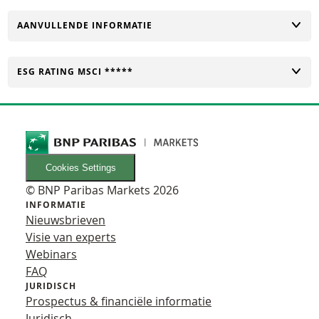
TOGGLE
AANVULLENDE INFORMATIE
TOGGLE
ESG RATING MSCI *****
Cookies Settings
© BNP Paribas Markets 2026
INFORMATIE
Nieuwsbrieven
Visie van experts
Webinars
FAQ
JURIDISCH
Prospectus & financiële informatie
Juridisch