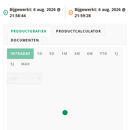
Bijgewerkt:
6 aug. 2026 @
Bijgewerkt:
6 aug. 2026 @
*
*
21:58:44
21:59:28
PRODUCTGRAFIEK
PRODUCTCALCULATOR
DOCUMENTEN
Productgrafiek
INTRADAY
1D
5D
1M
3M
6M
YTD
1J
5J
MAX
Grafiek type