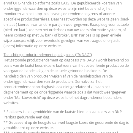
ESSENTIËLE BELEGGERSINFORMATIEDOCUMENTATIE
en/of OTC-handelsplatforms zoals CATS. De gepubliceerde koersen van
onderliggende waarden op deze website zijn niet bepalend bij het
ACTUELE
BEREKENDE
monitoren van het stop loss-niveau, de rendementsgrens of andere
VERSCH
WAARDEN
WAARDEN
Essentiële
specifieke productbarrières. Daarnaast worden op deze website geen (bied-
PDF
en laat-) koersen van andere partijen weergegeven. Raadpleeg voor actuele
Beleggersinformatiedocument (NL)
Referentiekoers
82,890
-
(bied- en laat-) koersen het orderboek van uw koersinformatie systeem, of
neem contact op met uw bank of broker. BNP Paribas is op geen enkele
Financieringsniveau
44,5831
-
wijze aansprakelijk voor eventuele gevolgen van vertraagde of onjuiste
FINANCIEEL OVERZICHT
(koers) informatie op onze website.
Stop loss-niveau
45,9206
-
Toelichting productrendement op dagbasis ("% DAG")
Hefboom
2,16
-
Het getoonde productrendement op dagbasis ("% DAG") wordt berekend op
Financial Information
URL
basis van de laatst beschikbare laatkoers van het betreffende product op de
Waarde belegging
3,32
-
voorgaande handelsdag en de actuele getoonde biedkoers. De
(EUR)
handelstijden van producten wijken af van de handelstijden van de
onderliggende waarden van de producten. Derhalve zal het
Turbo (EUR)
3,32
-
productrendement op dagbasis ook niet gerelateerd zijn aan het
dagrendement op de onderliggende waarde zoals dat wordt weergegeven
onder 'Marktoverzicht' op deze website of het dagrendement op andere
Cost Report
URL
Disclaimer
websites.
De koersen die getoond worden in de calculator zijn indicatief en geven gee
* Slotkoers is het gemiddelde van de laatste bied- en laatkoers van BNP
actuele of toekomstige handelskoersen weer. De calculator gaat uit van een
Paribas gedurende een dag.
gelijkblijvend financieringskostenpercentage terwijl dit percentage in
RECENTE KOERSINFORMATIE
** Gebaseerd op de hoogste dan wel laagste koers die gedurende de dag is
werkelijkheid doorlopend kan veranderen. De rendementen van producten 
gepubliceerd op deze website.
een onderliggende waarde die niet in euro noteert, kunnen worden beïnvloe