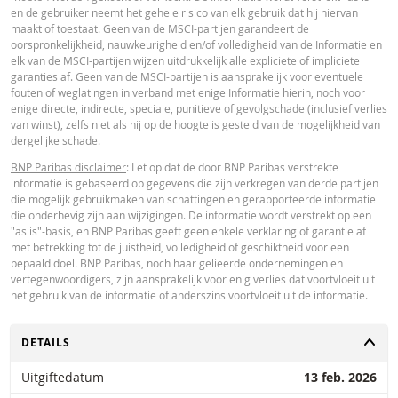
immateriële of gevolgschade (met inbegrip van winstderving) die op enigerl
en de gebruiker neemt het gehele risico van elk gebruik dat hij hiervan
wijze voortvloeit uit het gebruik van de calculator door u of uw adviseurs of 
maakt of toestaat. Geen van de MSCI-partijen garandeert de
hierin vervatte informatie. De ingevoerde koersgegevens zijn afkomstig va
oorspronkelijkheid, nauwkeurigheid en/of volledigheid van de Informatie en
Paribas en gelden strikt per de vermelde datum. De koersen getoond door 
elk van de MSCI-partijen wijzen uitdrukkelijk alle expliciete of impliciete
calculator zijn indicatief en uitsluitend bestemd voor informatieve doeleinde
garanties af. Geen van de MSCI-partijen is aansprakelijk voor eventuele
Koersinformatie vormt geen uitnodiging of aanbod tot het kopen of verkope
fouten of weglatingen in verband met enige Informatie hierin, noch voor
van effecten of andere financiële instrumenten. De informatie is uitsluitend
enige directe, indirecte, speciale, punitieve of gevolgschade (inclusief verlies
bestemd voor gebruik door de bedoelde ontvangers. Het is niet toegestaan
van winst), zelfs niet als hij op de hoogte is gesteld van de mogelijkheid van
deze informatie geheel of gedeeltelijk te reproduceren, te verspreiden of te
dergelijke schade.
kopiëren voor enig doel zonder voorafgaande uitdrukkelijke toestemming v
BNP Paribas. Meer informatie is op verzoek verkrijgbaar bij BNP Paribas,; 
BNP Paribas disclaimer
: Let op dat de door BNP Paribas verstrekte
contact op via 0900-6275387, +31-20-5501150 of markets@bnpparibas.com
informatie is gebaseerd op gegevens die zijn verkregen van derde partijen
die mogelijk gebruikmaken van schattingen en gerapporteerde informatie
die onderhevig zijn aan wijzigingen. De informatie wordt verstrekt op een
"as is"-basis, en BNP Paribas geeft geen enkele verklaring of garantie af
met betrekking tot de juistheid, volledigheid of geschiktheid voor een
bepaald doel. BNP Paribas, noch haar gelieerde ondernemingen en
vertegenwoordigers, zijn aansprakelijk voor enig verlies dat voortvloeit uit
het gebruik van de informatie of anderszins voortvloeit uit de informatie.
TOGGLE
DETAILS
Uitgiftedatum
13 feb. 2026