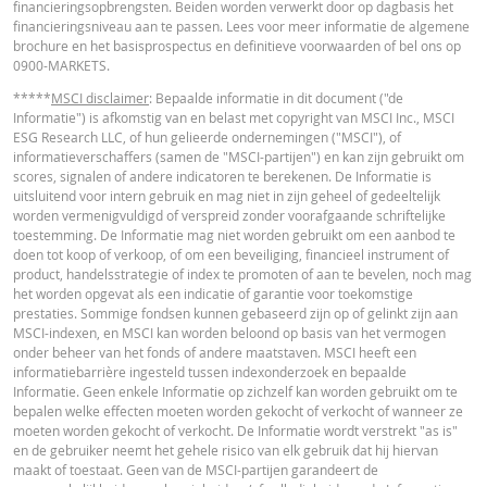
financieringsopbrengsten. Beiden worden verwerkt door op dagbasis het
in de calculator buiten beschouwing gelaten. Ook door afrondingen kunnen
financieringsniveau aan te passen. Lees voor meer informatie de algemene
getoonde waarden afwijken van de ontwikkelingen van waarden in de
brochure en het basisprospectus en definitieve voorwaarden of bel ons op
werkelijkheid.
0900-MARKETS.
In deze calculator wordt voor Turbo’s het stop loss-niveau dagelijks aangepas
*****
MSCI disclaimer
: Bepaalde informatie in dit document ("de
werkelijkheid wordt bij Turbo's op de stop loss reset datum, bij toepasselijke
Informatie") is afkomstig van en belast met copyright van MSCI Inc., MSCI
eventuele ex-dividendnoteringen, bij eventuele specifieke corporate actions 
ESG Research LLC, of hun gelieerde ondernemingen ("MSCI"), of
indien toepasselijk, bij het doorrollen van futures aangepast. De invloed van
informatieverschaffers (samen de "MSCI-partijen") en kan zijn gebruikt om
periodiek doorrollen van futures wordt ook in de calculator buiten beschouw
scores, signalen of andere indicatoren te berekenen. De Informatie is
gelaten. Ook door afrondingen kunnen getoonde waarden afwijken van de
uitsluitend voor intern gebruik en mag niet in zijn geheel of gedeeltelijk
ontwikkelingen van waarden in de werkelijkheid.
worden vermenigvuldigd of verspreid zonder voorafgaande schriftelijke
toestemming. De Informatie mag niet worden gebruikt om een aanbod te
BNP Paribas treedt niet op als uw juridisch of fiscaal adviseur, accountant of
doen tot koop of verkoop, of om een beveiliging, financieel instrument of
beleggingsadviseur en heeft op geen enkele wijze een fiduciaire verplichting
product, handelsstrategie of index te promoten of aan te bevelen, noch mag
tegenover u in verband met de calculator en/of in verband met eventuele
het worden opgevat als een indicatie of garantie voor toekomstige
transacties in door BNP Paribas uitgegeven producten of andere aanverwan
prestaties. Sommige fondsen kunnen gebaseerd zijn op of gelinkt zijn aan
transacties. U mag niet op BNP Paribas vertrouwen voor beleggingsadvies o
MSCI-indexen, en MSCI kan worden beloond op basis van het vermogen
aanbevelingen, ongeacht van welke aard. Hoewel de getoonde koersen zijn
onder beheer van het fonds of andere maatstaven. MSCI heeft een
gebaseerd op betrouwbaar geachte informatie, wordt de juistheid of
informatiebarrière ingesteld tussen indexonderzoek en bepaalde
volledigheid hiervan niet gegarandeerd. BNP Paribas biedt geen garanties 
Informatie. Geen enkele Informatie op zichzelf kan worden gebruikt om te
betrekking tot de informatie verstrekt door de calculator en aanvaardt geen
bepalen welke effecten moeten worden gekocht of verkocht of wanneer ze
enkele aansprakelijkheid voor directe, indirecte, bijzondere, incidentele,
moeten worden gekocht of verkocht. De Informatie wordt verstrekt "as is"
immateriële of gevolgschade (met inbegrip van winstderving) die op enigerl
en de gebruiker neemt het gehele risico van elk gebruik dat hij hiervan
wijze voortvloeit uit het gebruik van de calculator door u of uw adviseurs of 
maakt of toestaat. Geen van de MSCI-partijen garandeert de
hierin vervatte informatie. De ingevoerde koersgegevens zijn afkomstig va