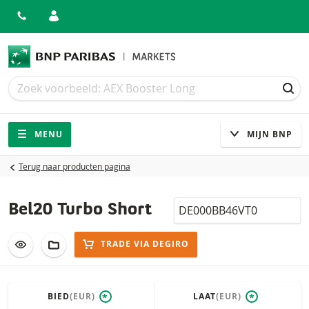
Zoek
Zoek
ZOE
Navigatie
Site navigatie
MENU
MIJN BNP
Terug naar producten pagina
Isin
Bel20 Turbo Short
VOEG TOE AAN WATCHLIST
AAN PORTFOLIO TOEVOEGEN
TRADE VIA DEGIRO
BIED
(EUR)
LAAT
(EUR)
*
*