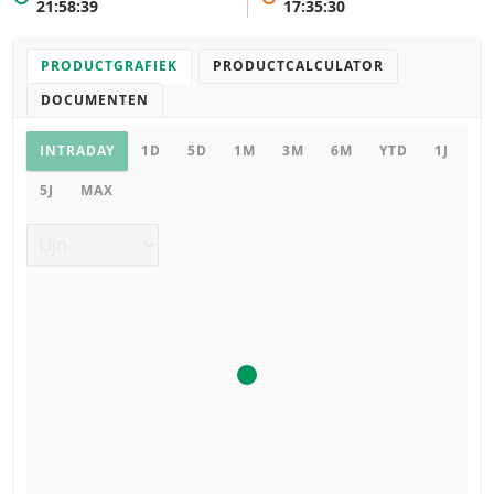
21:58:39
17:35:30
PRODUCTGRAFIEK
PRODUCTCALCULATOR
DOCUMENTEN
Productgrafiek
INTRADAY
1D
5D
1M
3M
6M
YTD
1J
5J
MAX
Grafiek type