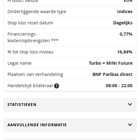
Product valuta
EUR
Onderliggende waarde type
Indices
Stop loss reset datum
Dagelijks
Financierings-
0,77%
kosten/opbrengsten ***
% tot stop loss-niveau
16,84%
Legal name
Turbo = MINI Future
Plaatsen van verhandeling
BNP Paribas direct
Handelstijd bilateraal
08:00 - 22:00
TOGGLE
STATISTIEKEN
TOGGLE
AANVULLENDE INFORMATIE