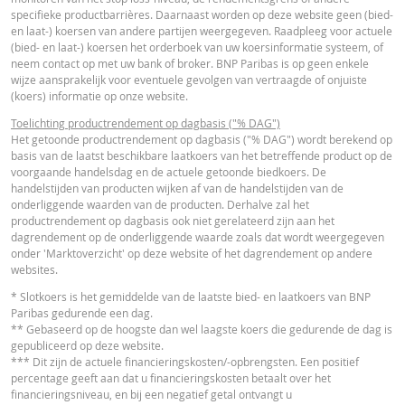
VERSCH
WAARDEN
WAARDEN
Essentiële
specifieke productbarrières. Daarnaast worden op deze website geen (bied-
PDF
en laat-) koersen van andere partijen weergegeven. Raadpleeg voor actuele
Beleggersinformatiedocument (NL)
Referentiekoers
5.775,950
-
(bied- en laat-) koersen het orderboek van uw koersinformatie systeem, of
neem contact op met uw bank of broker. BNP Paribas is op geen enkele
Financieringsniveau
6.816,8751
-
wijze aansprakelijk voor eventuele gevolgen van vertraagde of onjuiste
FINANCIEEL OVERZICHT
(koers) informatie op onze website.
Stop loss-niveau
6.748,7063
-
Toelichting productrendement op dagbasis ("% DAG")
Hefboom
5,46
-
Het getoonde productrendement op dagbasis ("% DAG") wordt berekend op
Financial Information
URL
basis van de laatst beschikbare laatkoers van het betreffende product op de
Waarde belegging
2,08
-
voorgaande handelsdag en de actuele getoonde biedkoers. De
(EUR)
handelstijden van producten wijken af van de handelstijden van de
onderliggende waarden van de producten. Derhalve zal het
Turbo (EUR)
2,08
-
productrendement op dagbasis ook niet gerelateerd zijn aan het
dagrendement op de onderliggende waarde zoals dat wordt weergegeven
onder 'Marktoverzicht' op deze website of het dagrendement op andere
Cost Report
URL
Disclaimer
websites.
De koersen die getoond worden in de calculator zijn indicatief en geven gee
* Slotkoers is het gemiddelde van de laatste bied- en laatkoers van BNP
actuele of toekomstige handelskoersen weer. De calculator gaat uit van een
Paribas gedurende een dag.
gelijkblijvend financieringskostenpercentage terwijl dit percentage in
RECENTE KOERSINFORMATIE
** Gebaseerd op de hoogste dan wel laagste koers die gedurende de dag is
werkelijkheid doorlopend kan veranderen. De rendementen van producten 
gepubliceerd op deze website.
een onderliggende waarde die niet in euro noteert, kunnen worden beïnvloe
*** Dit zijn de actuele financieringskosten/-opbrengsten. Een positief
door wisselkoerseffecten. De calculator houdt geen rekening met het versch
percentage geeft aan dat u financieringskosten betaalt over het
Latest Product Quotes
CSV
tussen bied- en laatprijzen (de spread), eventuele dividenden of
financieringsniveau, en bij een negatief getal ontvangt u
dividendbelasting. De invloed van het periodiek doorrollen van futures word