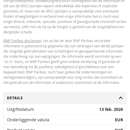
oorspronkelijkheid, nauwkeurigheid en/of volledigheid van de Informatie en
Paribas en gelden strikt per de vermelde datum. De koersen getoond door 
elk van de MSCI-partijen wijzen uitdrukkelijk alle expliciete of impliciete
calculator zijn indicatief en uitsluitend bestemd voor informatieve doeleinde
garanties af. Geen van de MSCI-partijen is aansprakelijk voor eventuele
Koersinformatie vormt geen uitnodiging of aanbod tot het kopen of verkope
fouten of weglatingen in verband met enige Informatie hierin, noch voor
van effecten of andere financiële instrumenten. De informatie is uitsluitend
enige directe, indirecte, speciale, punitieve of gevolgschade (inclusief verlies
bestemd voor gebruik door de bedoelde ontvangers. Het is niet toegestaan
van winst), zelfs niet als hij op de hoogte is gesteld van de mogelijkheid van
deze informatie geheel of gedeeltelijk te reproduceren, te verspreiden of te
dergelijke schade.
kopiëren voor enig doel zonder voorafgaande uitdrukkelijke toestemming v
BNP Paribas. Meer informatie is op verzoek verkrijgbaar bij BNP Paribas,; 
BNP Paribas disclaimer
: Let op dat de door BNP Paribas verstrekte
contact op via 0900-6275387, +31-20-5501150 of markets@bnpparibas.com
informatie is gebaseerd op gegevens die zijn verkregen van derde partijen
die mogelijk gebruikmaken van schattingen en gerapporteerde informatie
die onderhevig zijn aan wijzigingen. De informatie wordt verstrekt op een
"as is"-basis, en BNP Paribas geeft geen enkele verklaring of garantie af
met betrekking tot de juistheid, volledigheid of geschiktheid voor een
bepaald doel. BNP Paribas, noch haar gelieerde ondernemingen en
vertegenwoordigers, zijn aansprakelijk voor enig verlies dat voortvloeit uit
het gebruik van de informatie of anderszins voortvloeit uit de informatie.
TOGGLE
DETAILS
Uitgiftedatum
13 feb. 2026
Onderliggende valuta
EUR