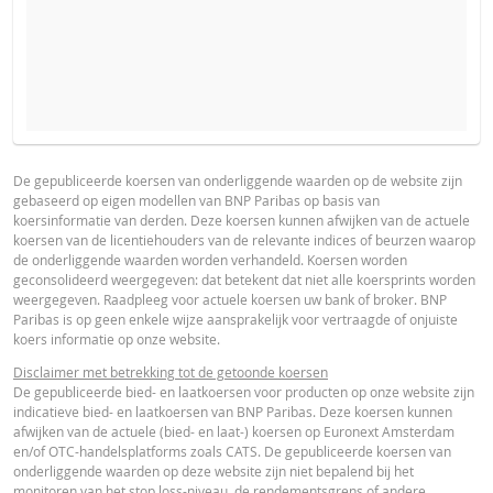
VERWACHTE KOERS VAN DE ONDERLIGGENDE WAARDE
PROSPECTUS
PRODUCT PROJECTIONS
Some helper text for the product price projections, financial ad
De gepubliceerde koersen van onderliggende waarden op de website zijn
gebaseerd op eigen modellen van BNP Paribas op basis van
advised
Prospectus (NL)
URL
koersinformatie van derden. Deze koersen kunnen afwijken van de actuele
AANTAL PRODUCTEN
koersen van de licentiehouders van de relevante indices of beurzen waarop
UNDERLYING PRICE
PRICE PROJECTION
de onderliggende waarden worden verhandeld. Koersen worden
geconsolideerd weergegeven: dat betekent dat niet alle koersprints worden
FINAL TERMS
weergegeven. Raadpleeg voor actuele koersen uw bank of broker. BNP
PERIODE
Paribas is op geen enkele wijze aansprakelijk voor vertraagde of onjuiste
koers informatie op onze website.
1 Dag
1 Week
1 Jaar
Final Terms
URL
Disclaimer met betrekking tot de getoonde koersen
De gepubliceerde bied- en laatkoersen voor producten op onze website zijn
indicatieve bied- en laatkoersen van BNP Paribas. Deze koersen kunnen
afwijken van de actuele (bied- en laat-) koersen op Euronext Amsterdam
ESSENTIËLE BELEGGERSINFORMATIEDOCUMENTATIE
en/of OTC-handelsplatforms zoals CATS. De gepubliceerde koersen van
onderliggende waarden op deze website zijn niet bepalend bij het
ACTUELE
BEREKENDE
monitoren van het stop loss-niveau, de rendementsgrens of andere