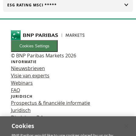
TOGGLE
ESG RATING MSCI *****
Cookies Settings
© BNP Paribas Markets 2026
INFORMATIE
Nieuwsbrieven
Visie van experts
Webinars
FAQ
JURIDISCH
Prospectus & financiële informatie
Juridisch
Disclaimer B.A.
Privacy
Cookies
VOLG ONS
BNP Paribas would like to use cookies placed by us or by