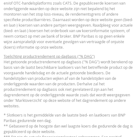
ESSENTIËLE BELEGGERSINFORMATIEDOCUMENTATIE
en/of OTC-handelsplatforms zoals CATS. De gepubliceerde koersen van
onderliggende waarden op deze website zijn niet bepalend bij het
ACTUELE
BEREKENDE
monitoren van het stop loss-niveau, de rendementsgrens of andere
VERSCH
WAARDEN
WAARDEN
Essentiële
specifieke productbarrières. Daarnaast worden op deze website geen (bied-
PDF
en laat-) koersen van andere partijen weergegeven. Raadpleeg voor actuele
Beleggersinformatiedocument (NL)
Referentiekoers
7.722,640
-
(bied- en laat-) koersen het orderboek van uw koersinformatie systeem, of
neem contact op met uw bank of broker. BNP Paribas is op geen enkele
Financieringsniveau
6.139,1819
-
wijze aansprakelijk voor eventuele gevolgen van vertraagde of onjuiste
OVERIGE WETTELIJKE DOCUMENTEN
(koers) informatie op onze website.
Stop loss-niveau
6.200,5737
-
Toelichting productrendement op dagbasis ("% DAG")
Hefboom
4,88
-
Het getoonde productrendement op dagbasis ("% DAG") wordt berekend op
Notices
URL
basis van de laatst beschikbare laatkoers van het betreffende product op de
Waarde belegging
13,74
-
voorgaande handelsdag en de actuele getoonde biedkoers. De
(EUR)
handelstijden van producten wijken af van de handelstijden van de
onderliggende waarden van de producten. Derhalve zal het
Turbo (EUR)
13,74
-
productrendement op dagbasis ook niet gerelateerd zijn aan het
Notices
URL
dagrendement op de onderliggende waarde zoals dat wordt weergegeven
onder 'Marktoverzicht' op deze website of het dagrendement op andere
Disclaimer
websites.
De koersen die getoond worden in de calculator zijn indicatief en geven gee
FINANCIEEL OVERZICHT
* Slotkoers is het gemiddelde van de laatste bied- en laatkoers van BNP
actuele of toekomstige handelskoersen weer. De calculator gaat uit van een
Paribas gedurende een dag.
gelijkblijvend financieringskostenpercentage terwijl dit percentage in
** Gebaseerd op de hoogste dan wel laagste koers die gedurende de dag is
werkelijkheid doorlopend kan veranderen. De rendementen van producten 
gepubliceerd op deze website.
Financial Information
URL
een onderliggende waarde die niet in euro noteert, kunnen worden beïnvloe