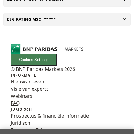
TOGGLE
ESG RATING MSCI *****
Cookies Settings
© BNP Paribas Markets 2026
INFORMATIE
Nieuwsbrieven
Visie van experts
Webinars
FAQ
JURIDISCH
Prospectus & financiële informatie
Juridisch
Disclaimer B.A.