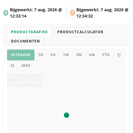
Bijgewerkt:
7 aug. 2026 @
Bijgewerkt:
7 aug. 2026 @
*
*
12:33:14
12:34:32
PRODUCTGRAFIEK
PRODUCTCALCULATOR
DOCUMENTEN
Productgrafiek
INTRADAY
1D
5D
1M
3M
6M
YTD
1J
5J
MAX
Grafiek type