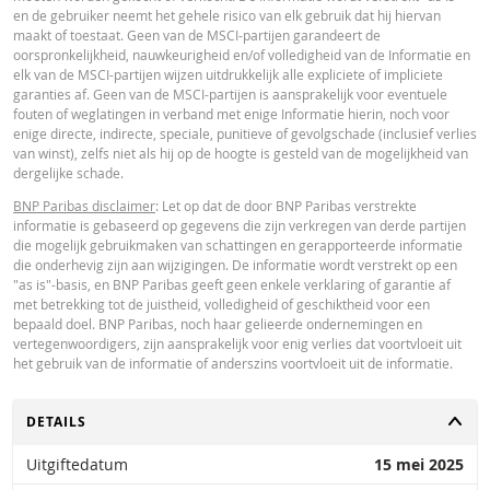
immateriële of gevolgschade (met inbegrip van winstderving) die op enigerl
en de gebruiker neemt het gehele risico van elk gebruik dat hij hiervan
wijze voortvloeit uit het gebruik van de calculator door u of uw adviseurs of 
maakt of toestaat. Geen van de MSCI-partijen garandeert de
hierin vervatte informatie. De ingevoerde koersgegevens zijn afkomstig va
oorspronkelijkheid, nauwkeurigheid en/of volledigheid van de Informatie en
Paribas en gelden strikt per de vermelde datum. De koersen getoond door 
elk van de MSCI-partijen wijzen uitdrukkelijk alle expliciete of impliciete
calculator zijn indicatief en uitsluitend bestemd voor informatieve doeleinde
garanties af. Geen van de MSCI-partijen is aansprakelijk voor eventuele
Koersinformatie vormt geen uitnodiging of aanbod tot het kopen of verkope
fouten of weglatingen in verband met enige Informatie hierin, noch voor
van effecten of andere financiële instrumenten. De informatie is uitsluitend
enige directe, indirecte, speciale, punitieve of gevolgschade (inclusief verlies
bestemd voor gebruik door de bedoelde ontvangers. Het is niet toegestaan
van winst), zelfs niet als hij op de hoogte is gesteld van de mogelijkheid van
deze informatie geheel of gedeeltelijk te reproduceren, te verspreiden of te
dergelijke schade.
kopiëren voor enig doel zonder voorafgaande uitdrukkelijke toestemming v
BNP Paribas. Meer informatie is op verzoek verkrijgbaar bij BNP Paribas,; 
BNP Paribas disclaimer
: Let op dat de door BNP Paribas verstrekte
contact op via 0900-6275387, +31-20-5501150 of markets@bnpparibas.com
informatie is gebaseerd op gegevens die zijn verkregen van derde partijen
die mogelijk gebruikmaken van schattingen en gerapporteerde informatie
die onderhevig zijn aan wijzigingen. De informatie wordt verstrekt op een
"as is"-basis, en BNP Paribas geeft geen enkele verklaring of garantie af
met betrekking tot de juistheid, volledigheid of geschiktheid voor een
bepaald doel. BNP Paribas, noch haar gelieerde ondernemingen en
vertegenwoordigers, zijn aansprakelijk voor enig verlies dat voortvloeit uit
het gebruik van de informatie of anderszins voortvloeit uit de informatie.
TOGGLE
DETAILS
Uitgiftedatum
15 mei 2025