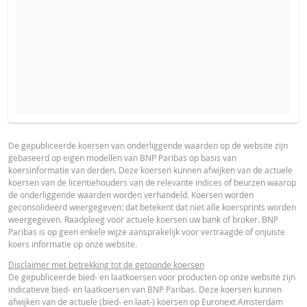
VERWACHTE KOERS VAN DE ONDERLIGGENDE WAARDE
PROSPECTUS
PRODUCT PROJECTIONS
Some helper text for the product price projections, financial ad
De gepubliceerde koersen van onderliggende waarden op de website zijn
gebaseerd op eigen modellen van BNP Paribas op basis van
advised
Prospectus (NL)
URL
koersinformatie van derden. Deze koersen kunnen afwijken van de actuele
AANTAL PRODUCTEN
koersen van de licentiehouders van de relevante indices of beurzen waarop
UNDERLYING PRICE
PRICE PROJECTION
de onderliggende waarden worden verhandeld. Koersen worden
geconsolideerd weergegeven: dat betekent dat niet alle koersprints worden
FINAL TERMS
weergegeven. Raadpleeg voor actuele koersen uw bank of broker. BNP
PERIODE
Paribas is op geen enkele wijze aansprakelijk voor vertraagde of onjuiste
koers informatie op onze website.
1 Dag
1 Week
1 Jaar
Final Terms
URL
Disclaimer met betrekking tot de getoonde koersen
De gepubliceerde bied- en laatkoersen voor producten op onze website zijn
indicatieve bied- en laatkoersen van BNP Paribas. Deze koersen kunnen
afwijken van de actuele (bied- en laat-) koersen op Euronext Amsterdam