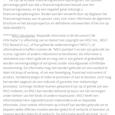
*** Dit zijn de actuele financieringskosten/-opbrengsten. Een positief
door wisselkoerseffecten. De calculator houdt geen rekening met het versch
percentage geeft aan dat u financieringskosten betaalt over het
tussen bied- en laatprijzen (de spread), eventuele dividenden of
financieringsniveau, en bij een negatief getal ontvangt u
dividendbelasting. De invloed van het periodiek doorrollen van futures word
financieringsopbrengsten. Beiden worden verwerkt door op dagbasis het
in de calculator buiten beschouwing gelaten. Ook door afrondingen kunnen
financieringsniveau aan te passen. Lees voor meer informatie de algemene
getoonde waarden afwijken van de ontwikkelingen van waarden in de
brochure en het basisprospectus en definitieve voorwaarden of bel ons op
werkelijkheid.
Cost Report
URL
0900-MARKETS.
In deze calculator wordt voor Turbo’s het stop loss-niveau dagelijks aangepas
*****
MSCI disclaimer
: Bepaalde informatie in dit document ("de
werkelijkheid wordt bij Turbo's op de stop loss reset datum, bij toepasselijke
Informatie") is afkomstig van en belast met copyright van MSCI Inc., MSCI
eventuele ex-dividendnoteringen, bij eventuele specifieke corporate actions 
ESG Research LLC, of hun gelieerde ondernemingen ("MSCI"), of
indien toepasselijk, bij het doorrollen van futures aangepast. De invloed van
RECENTE KOERSINFORMATIE
informatieverschaffers (samen de "MSCI-partijen") en kan zijn gebruikt om
periodiek doorrollen van futures wordt ook in de calculator buiten beschouw
scores, signalen of andere indicatoren te berekenen. De Informatie is
gelaten. Ook door afrondingen kunnen getoonde waarden afwijken van de
uitsluitend voor intern gebruik en mag niet in zijn geheel of gedeeltelijk
ontwikkelingen van waarden in de werkelijkheid.
Latest Product Quotes
CSV
worden vermenigvuldigd of verspreid zonder voorafgaande schriftelijke
toestemming. De Informatie mag niet worden gebruikt om een aanbod te
BNP Paribas treedt niet op als uw juridisch of fiscaal adviseur, accountant of
doen tot koop of verkoop, of om een beveiliging, financieel instrument of
beleggingsadviseur en heeft op geen enkele wijze een fiduciaire verplichting
product, handelsstrategie of index te promoten of aan te bevelen, noch mag
tegenover u in verband met de calculator en/of in verband met eventuele
het worden opgevat als een indicatie of garantie voor toekomstige
transacties in door BNP Paribas uitgegeven producten of andere aanverwan
prestaties. Sommige fondsen kunnen gebaseerd zijn op of gelinkt zijn aan
transacties. U mag niet op BNP Paribas vertrouwen voor beleggingsadvies o
MSCI-indexen, en MSCI kan worden beloond op basis van het vermogen
aanbevelingen, ongeacht van welke aard. Hoewel de getoonde koersen zijn
onder beheer van het fonds of andere maatstaven. MSCI heeft een
gebaseerd op betrouwbaar geachte informatie, wordt de juistheid of
informatiebarrière ingesteld tussen indexonderzoek en bepaalde
volledigheid hiervan niet gegarandeerd. BNP Paribas biedt geen garanties 
Informatie. Geen enkele Informatie op zichzelf kan worden gebruikt om te
betrekking tot de informatie verstrekt door de calculator en aanvaardt geen
bepalen welke effecten moeten worden gekocht of verkocht of wanneer ze
enkele aansprakelijkheid voor directe, indirecte, bijzondere, incidentele,
moeten worden gekocht of verkocht. De Informatie wordt verstrekt "as is"