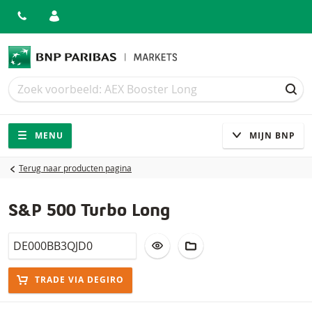
Zoek
Zoek
ZOE
Navigatie
Site navigatie
MENU
MIJN BNP
Terug naar producten pagina
S&P 500 Turbo Long
Isin
VOEG TOE AAN WATCHLIST
AAN PORTFOLIO TOEV
TRADE VIA DEGIRO