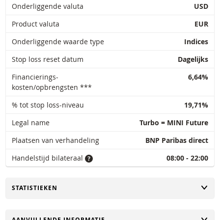
Onderliggende valuta
USD
Product valuta
EUR
Onderliggende waarde type
Indices
Stop loss reset datum
Dagelijks
Financierings-
6,64%
kosten/opbrengsten ***
% tot stop loss-niveau
19,71%
Legal name
Turbo = MINI Future
Plaatsen van verhandeling
BNP Paribas direct
Handelstijd bilateraal
08:00 - 22:00
TOGGLE
STATISTIEKEN
TOGGLE
AANVULLENDE INFORMATIE