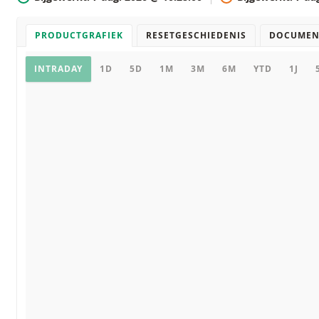
PRODUCTGRAFIEK
RESETGESCHIEDENIS
DOCUMEN
Productgrafiek
INTRADAY
1D
5D
1M
3M
6M
YTD
1J