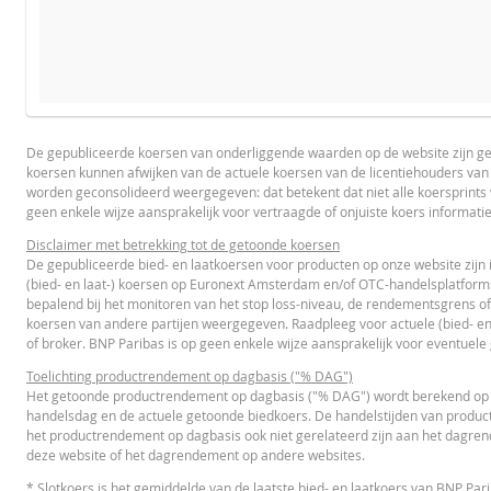
BROCHURE
PRODUCT PROJECTIONS
DATUM
TYPE RESET
Some helper text for the product price projections, financial 
De gepubliceerde koersen van onderliggende waarden op de website zijn g
7 aug. 2026 07:53
Einde dag
koersen kunnen afwijken van de actuele koersen van de licentiehouders va
Nederlands (Nederland)
PD
6 aug. 2026 22:25
Einde dag
UNDERLYING PRICE
worden geconsolideerd weergegeven: dat betekent dat niet alle koersprint
geen enkele wijze aansprakelijk voor vertraagde of onjuiste koers informati
5 aug. 2026 22:15
Einde dag
Disclaimer met betrekking tot de getoonde koersen
4 aug. 2026 22:17
Einde dag
De gepubliceerde bied- en laatkoersen voor producten op onze website zijn 
PROSPECTUS
(bied- en laat-) koersen op Euronext Amsterdam en/of OTC-handelsplatform
3 aug. 2026 22:16
Einde dag
bepalend bij het monitoren van het stop loss-niveau, de rendementsgrens of
koersen van andere partijen weergegeven. Raadpleeg voor actuele (bied- en
31 jul. 2026 07:56
Einde dag
Prospectus (NL)
UR
of broker. BNP Paribas is op geen enkele wijze aansprakelijk voor eventuele
30 jul. 2026 22:15
Einde dag
Toelichting productrendement op dagbasis ("% DAG")
Het getoonde productrendement op dagbasis ("% DAG") wordt berekend op ba
29 jul. 2026 22:16
Einde dag
handelsdag en de actuele getoonde biedkoers. De handelstijden van product
FINAL TERMS
het productrendement op dagbasis ook niet gerelateerd zijn aan het dagre
28 jul. 2026 22:18
Einde dag
deze website of het dagrendement op andere websites.
28 jul. 2026 07:53
Einde dag
* Slotkoers is het gemiddelde van de laatste bied- en laatkoers van BNP Pa