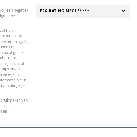
28.03
 bij een negatief
TOGGLE
ESG RATING MSCI *****
 algemene
28.03
28.12
, of hun
berekenen. De
28.45
e toestemming. De
 index te
 op of gelinkt
iebarrière
den gekocht of
 hij hiervan
ijen wijzen
nformatie hierin,
id van dergelijke
gebruikmaken van
 enkele
en en