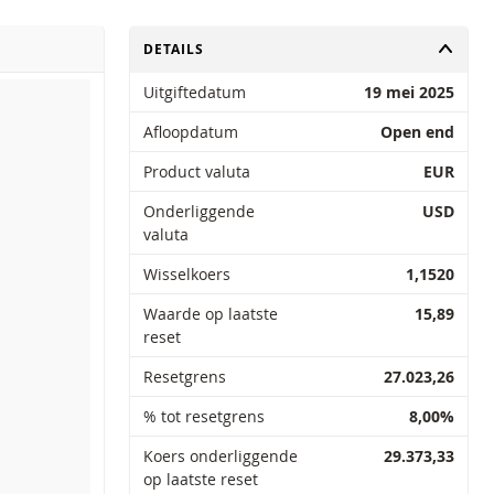
TOGGLE
DETAILS
Uitgiftedatum
19 mei 2025
Afloopdatum
Open end
Product valuta
EUR
Onderliggende
USD
valuta
Wisselkoers
1,1520
Waarde op laatste
15,89
reset
Resetgrens
27.023,26
% tot resetgrens
8,00%
Koers onderliggende
29.373,33
op laatste reset