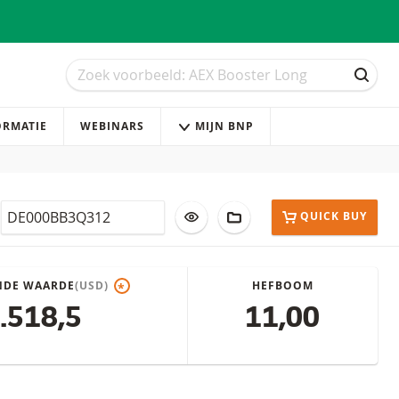
Zoek
Zoek
ZOEK
ORMATIE
WEBINARS
MIJN BNP
Isin
VOEG TOE AAN WATCHLIST
AAN PORTFOLIO TOEVOE
QUICK BUY
NDE WAARDE
(USD)
HEFBOOM
*
.518,5
11,00