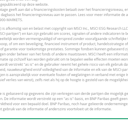
L
 gepubliceerd op deze website.
9,82
25.795,238
tage geeft aan dat u financieringskosten betaalt over het financieringsniveau, en
 dagbasis het financieringsniveau aan te passen. Lees voor meer informatie de
11,1
25.796,073
 0900-MARKETS.
11,56
25.877,467
") is afkomstig van en belast met copyright van MSCI Inc., MSCI ESG Research LLC
I-partijen") en kan zijn gebruikt om scores, signalen of andere indicatoren te 
13,04
26.177,82
gedeeltelijk worden vermenigvuldigd of verspreid zonder voorafgaande schriftelijk
F
op, of om een beveiliging, financieel instrument of product, handelsstrategie of
 of garantie voor toekomstige prestaties. Sommige fondsen kunnen gebaseerd zijn
gen onder beheer van het fonds of andere maatstaven. MSCI heeft een informat
matie op zichzelf kan worden gebruikt om te bepalen welke effecten moeten wor
dt verstrekt "as is" en de gebruiker neemt het gehele risico van elk gebruik dat
x
eid, nauwkeurigheid en/of volledigheid van de Informatie en elk van de MSCI-part
tijen is aansprakelijk voor eventuele fouten of weglatingen in verband met enige I
Notices
L
URL
ief verlies van winst), zelfs niet als hij op de hoogte is gesteld van de mogelijkhe
tie is gebaseerd op gegevens die zijn verkregen van derde partijen die mogelijk 
n. De informatie wordt verstrekt op een "as is"-basis, en BNP Paribas geeft geen
geschiktheid voor een bepaald doel. BNP Paribas, noch haar gelieerde onderneming
et gebruik van de informatie of anderszins voortvloeit uit de informatie.
L