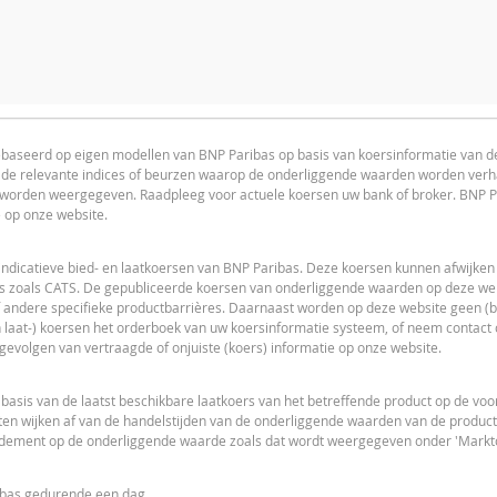
WAARDE OP LAATSTE RESET
RESETGRENS
advice advised
ebaseerd op eigen modellen van BNP Paribas op basis van koersinformatie van 
15,89
27.023,256
n de relevante indices of beurzen waarop de onderliggende waarden worden ver
F
15,63
27.023,464
PRICE PROJECTION
s worden weergegeven. Raadpleeg voor actuele koersen uw bank of broker. BNP P
e op onze website.
16,35
27.128,767
18,02
27.354,507
indicatieve bied- en laatkoersen van BNP Paribas. Deze koersen kunnen afwijken
s zoals CATS. De gepubliceerde koersen van onderliggende waarden op deze webs
13,22
26.474,656
 andere specifieke productbarrières. Daarnaast worden op deze website geen (bi
 laat-) koersen het orderboek van uw koersinformatie systeem, of neem contact
11,79
25.856,671
L
 gevolgen van vertraagde of onjuiste (koers) informatie op onze website.
10,43
25.857,842
sis van de laatst beschikbare laatkoers van het betreffende product op de vo
7,63
25.016,925
en wijken af van de handelstijden van de onderliggende waarden van de product
ndement op de onderliggende waarde zoals dat wordt weergegeven onder 'Markto
9,88
25.541,248
9,89
25.795,238
ribas gedurende een dag.