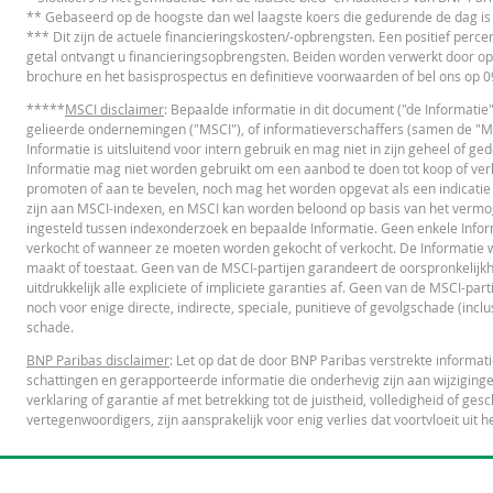
Final Terms
UR
** Gebaseerd op de hoogste dan wel laagste koers die gedurende de dag is
28 jul. 2026 07:47
Einde dag
*** Dit zijn de actuele financieringskosten/-opbrengsten. Een positief percen
getal ontvangt u financieringsopbrengsten. Beiden worden verwerkt door op
27 jul. 2026 22:16
Einde dag
brochure en het basisprospectus en definitieve voorwaarden of bel ons op
ESSENTIËLE BELEGGERSINFORMATIEDOCUMENTATIE
24 jul. 2026 22:18
Einde dag
*****
MSCI disclaimer
: Bepaalde informatie in dit document ("de Informatie
gelieerde ondernemingen ("MSCI"), of informatieverschaffers (samen de "MSC
24 jul. 2026 08:03
Einde dag
Essentiële
Informatie is uitsluitend voor intern gebruik en mag niet in zijn geheel of 
PD
Beleggersinformatiedocument (NL)
Informatie mag niet worden gebruikt om een aanbod te doen tot koop of verko
promoten of aan te bevelen, noch mag het worden opgevat als een indicatie
DOWNLOAD
zijn aan MSCI-indexen, en MSCI kan worden beloond op basis van het vermo
ingesteld tussen indexonderzoek en bepaalde Informatie. Geen enkele Infor
OVERIGE WETTELIJKE DOCUMENTEN
verkocht of wanneer ze moeten worden gekocht of verkocht. De Informatie wor
Resetgeschiedenis
xls
maakt of toestaat. Geen van de MSCI-partijen garandeert de oorspronkelijkh
uitdrukkelijk alle expliciete of impliciete garanties af. Geen van de MSCI-par
Notices
UR
noch voor enige directe, indirecte, speciale, punitieve of gevolgschade (inclus
schade.
BNP Paribas disclaimer
: Let op dat de door BNP Paribas verstrekte informa
schattingen en gerapporteerde informatie die onderhevig zijn aan wijziginge
FINANCIEEL OVERZICHT
verklaring of garantie af met betrekking tot de juistheid, volledigheid of 
vertegenwoordigers, zijn aansprakelijk voor enig verlies dat voortvloeit uit h
Financial Information
UR