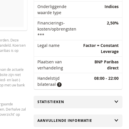
Onderliggende
Indices
waarde type
Financierings-
2,50%
kosten/opbrengsten
KOERS ONDERLIGGENDE OP LAATSTE RE
***
derden. Deze
29.37
Legal name
Factor = Constant
handeld. Koersen
29.37
aribas is op
Leverage
29.48
Plaatsen van
BNP Paribas
verhandeling
direct
29.73
 van de actuele
ite zijn niet
Handelstijd
08:00 - 22:00
28.7
ed- en laat-)
bilateraal
 op met uw bank
28.10
28.10
TOGGLE
STATISTIEKEN
orgaande
27.19
en. Derhalve zal
verzicht' op
27.763
TOGGLE
AANVULLENDE INFORMATIE
28.03