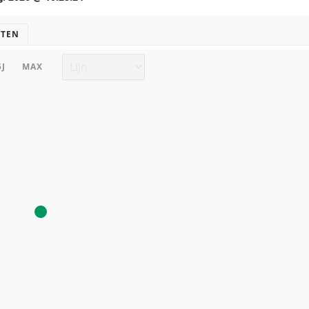
TEN
Grafiek type
5J
MAX