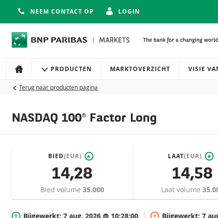
NEEM CONTACT OP
LOGIN
Navigatie
Site navigatie
PRODUCTEN
MARKTOVERZICHT
VISIE V
HOME
Terug naar producten pagina
NASDAQ 100® Factor Long
BIED
(EUR)
LAAT
(EUR)
*
*
14,28
14,58
Bied volume
35.000
Laat volume
35.0
Bijgewerkt:
7 aug. 2026 @ 10:28:00
Bijgewerkt:
7 au
*
*