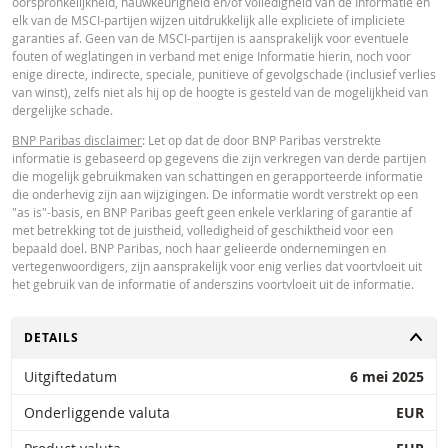
oorspronkelijkheid, nauwkeurigheid en/of volledigheid van de Informatie en
Paribas en gelden strikt per de vermelde datum. De koersen getoond door 
elk van de MSCI-partijen wijzen uitdrukkelijk alle expliciete of impliciete
calculator zijn indicatief en uitsluitend bestemd voor informatieve doeleinde
garanties af. Geen van de MSCI-partijen is aansprakelijk voor eventuele
Koersinformatie vormt geen uitnodiging of aanbod tot het kopen of verkope
fouten of weglatingen in verband met enige Informatie hierin, noch voor
van effecten of andere financiële instrumenten. De informatie is uitsluitend
enige directe, indirecte, speciale, punitieve of gevolgschade (inclusief verlies
bestemd voor gebruik door de bedoelde ontvangers. Het is niet toegestaan
van winst), zelfs niet als hij op de hoogte is gesteld van de mogelijkheid van
deze informatie geheel of gedeeltelijk te reproduceren, te verspreiden of te
dergelijke schade.
kopiëren voor enig doel zonder voorafgaande uitdrukkelijke toestemming v
BNP Paribas. Meer informatie is op verzoek verkrijgbaar bij BNP Paribas,; 
BNP Paribas disclaimer
: Let op dat de door BNP Paribas verstrekte
contact op via 0900-6275387, +31-20-5501150 of markets@bnpparibas.com
informatie is gebaseerd op gegevens die zijn verkregen van derde partijen
die mogelijk gebruikmaken van schattingen en gerapporteerde informatie
die onderhevig zijn aan wijzigingen. De informatie wordt verstrekt op een
"as is"-basis, en BNP Paribas geeft geen enkele verklaring of garantie af
met betrekking tot de juistheid, volledigheid of geschiktheid voor een
bepaald doel. BNP Paribas, noch haar gelieerde ondernemingen en
vertegenwoordigers, zijn aansprakelijk voor enig verlies dat voortvloeit uit
het gebruik van de informatie of anderszins voortvloeit uit de informatie.
TOGGLE
DETAILS
Uitgiftedatum
6 mei 2025
Onderliggende valuta
EUR