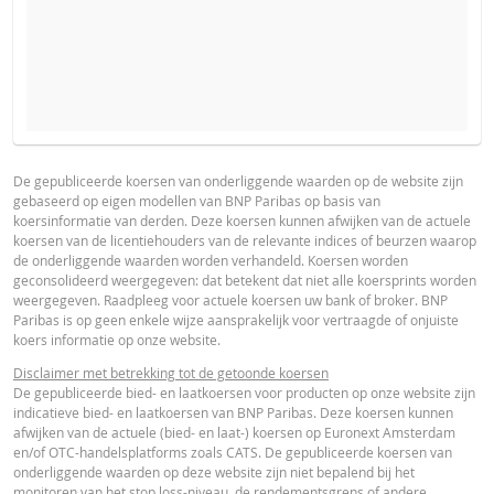
VERWACHTE KOERS VAN DE ONDERLIGGENDE WAARDE
PROSPECTUS
PRODUCT PROJECTIONS
Some helper text for the product price projections, financial ad
De gepubliceerde koersen van onderliggende waarden op de website zijn
gebaseerd op eigen modellen van BNP Paribas op basis van
advised
Prospectus (NL)
URL
koersinformatie van derden. Deze koersen kunnen afwijken van de actuele
AANTAL PRODUCTEN
koersen van de licentiehouders van de relevante indices of beurzen waarop
UNDERLYING PRICE
PRICE PROJECTION
de onderliggende waarden worden verhandeld. Koersen worden
geconsolideerd weergegeven: dat betekent dat niet alle koersprints worden
FINAL TERMS
weergegeven. Raadpleeg voor actuele koersen uw bank of broker. BNP
PERIODE
Paribas is op geen enkele wijze aansprakelijk voor vertraagde of onjuiste
koers informatie op onze website.
1 Dag
1 Week
1 Jaar
Final Terms
URL
Disclaimer met betrekking tot de getoonde koersen
De gepubliceerde bied- en laatkoersen voor producten op onze website zijn
indicatieve bied- en laatkoersen van BNP Paribas. Deze koersen kunnen
afwijken van de actuele (bied- en laat-) koersen op Euronext Amsterdam
ESSENTIËLE BELEGGERSINFORMATIEDOCUMENTATIE
en/of OTC-handelsplatforms zoals CATS. De gepubliceerde koersen van
onderliggende waarden op deze website zijn niet bepalend bij het
ACTUELE
BEREKENDE
monitoren van het stop loss-niveau, de rendementsgrens of andere