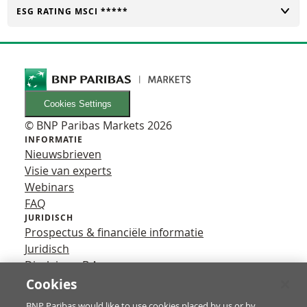
TOGGLE
ESG RATING MSCI *****
Cookies Settings
© BNP Paribas Markets 2026
INFORMATIE
Nieuwsbrieven
Visie van experts
Webinars
FAQ
JURIDISCH
Prospectus & financiële informatie
Juridisch
Disclaimer B.A.
Privacy
Cookies
VOLG ONS
BNP Paribas would like to use cookies placed by us or by