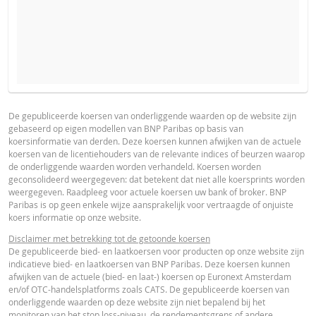
VERWACHTE KOERS VAN DE ONDERLIGGENDE WAARDE
PROSPECTUS
PRODUCT PROJECTIONS
Some helper text for the product price projections, financial ad
De gepubliceerde koersen van onderliggende waarden op de website zijn
gebaseerd op eigen modellen van BNP Paribas op basis van
advised
Prospectus (NL)
URL
koersinformatie van derden. Deze koersen kunnen afwijken van de actuele
AANTAL PRODUCTEN
koersen van de licentiehouders van de relevante indices of beurzen waarop
UNDERLYING PRICE
PRICE PROJECTION
de onderliggende waarden worden verhandeld. Koersen worden
geconsolideerd weergegeven: dat betekent dat niet alle koersprints worden
FINAL TERMS
weergegeven. Raadpleeg voor actuele koersen uw bank of broker. BNP
PERIODE
Paribas is op geen enkele wijze aansprakelijk voor vertraagde of onjuiste
koers informatie op onze website.
1 Dag
1 Week
1 Jaar
Final Terms
URL
Disclaimer met betrekking tot de getoonde koersen
De gepubliceerde bied- en laatkoersen voor producten op onze website zijn
indicatieve bied- en laatkoersen van BNP Paribas. Deze koersen kunnen
afwijken van de actuele (bied- en laat-) koersen op Euronext Amsterdam
ESSENTIËLE BELEGGERSINFORMATIEDOCUMENTATIE
en/of OTC-handelsplatforms zoals CATS. De gepubliceerde koersen van
onderliggende waarden op deze website zijn niet bepalend bij het
ACTUELE
BEREKENDE
monitoren van het stop loss-niveau, de rendementsgrens of andere