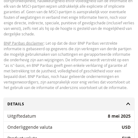
oorspronkelijkheid, nauwkeurigheid en/of volledigheid van de Informatie en
Paribas en gelden strikt per de vermelde datum. De koersen getoond door 
elk van de MSCI-partijen wijzen uitdrukkelijk alle expliciete of impliciete
calculator zijn indicatief en uitsluitend bestemd voor informatieve doeleinde
garanties af. Geen van de MSCI-partijen is aansprakelijk voor eventuele
Koersinformatie vormt geen uitnodiging of aanbod tot het kopen of verkope
fouten of weglatingen in verband met enige Informatie hierin, noch voor
van effecten of andere financiële instrumenten. De informatie is uitsluitend
enige directe, indirecte, speciale, punitieve of gevolgschade (inclusief verlies
bestemd voor gebruik door de bedoelde ontvangers. Het is niet toegestaan
van winst), zelfs niet als hij op de hoogte is gesteld van de mogelijkheid van
deze informatie geheel of gedeeltelijk te reproduceren, te verspreiden of te
dergelijke schade.
kopiëren voor enig doel zonder voorafgaande uitdrukkelijke toestemming v
BNP Paribas. Meer informatie is op verzoek verkrijgbaar bij BNP Paribas,; 
BNP Paribas disclaimer
: Let op dat de door BNP Paribas verstrekte
contact op via 0900-6275387, +31-20-5501150 of markets@bnpparibas.com
informatie is gebaseerd op gegevens die zijn verkregen van derde partijen
die mogelijk gebruikmaken van schattingen en gerapporteerde informatie
die onderhevig zijn aan wijzigingen. De informatie wordt verstrekt op een
"as is"-basis, en BNP Paribas geeft geen enkele verklaring of garantie af
met betrekking tot de juistheid, volledigheid of geschiktheid voor een
bepaald doel. BNP Paribas, noch haar gelieerde ondernemingen en
vertegenwoordigers, zijn aansprakelijk voor enig verlies dat voortvloeit uit
het gebruik van de informatie of anderszins voortvloeit uit de informatie.
TOGGLE
DETAILS
Uitgiftedatum
8 mei 2025
Onderliggende valuta
USD