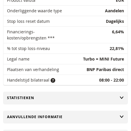
Product valuta
EUR
Onderliggende waarde type
Aandelen
Stop loss reset datum
Dagelijks
Financierings-
6,64%
kosten/opbrengsten ***
% tot stop loss-niveau
22,81%
Legal name
Turbo = MINI Future
Plaatsen van verhandeling
BNP Paribas direct
Handelstijd bilateraal
08:00 - 22:00
TOGGLE
STATISTIEKEN
TOGGLE
AANVULLENDE INFORMATIE