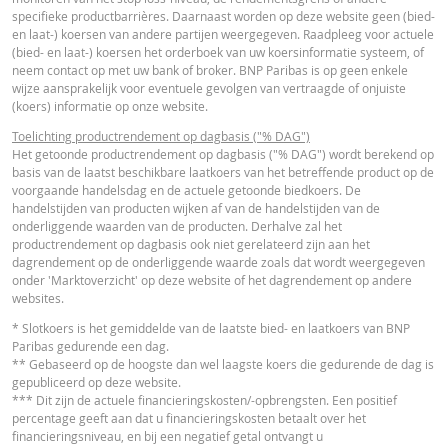
VERSCH
WAARDEN
WAARDEN
Essentiële
specifieke productbarrières. Daarnaast worden op deze website geen (bied-
PDF
en laat-) koersen van andere partijen weergegeven. Raadpleeg voor actuele
Beleggersinformatiedocument (NL)
Referentiekoers
139,057
-
(bied- en laat-) koersen het orderboek van uw koersinformatie systeem, of
neem contact op met uw bank of broker. BNP Paribas is op geen enkele
Financieringsniveau
102,2253
-
wijze aansprakelijk voor eventuele gevolgen van vertraagde of onjuiste
OVERIGE WETTELIJKE DOCUMENTEN
(koers) informatie op onze website.
Stop loss-niveau
107,3366
-
Toelichting productrendement op dagbasis ("% DAG")
Hefboom
3,78
-
Het getoonde productrendement op dagbasis ("% DAG") wordt berekend op
Notices
URL
basis van de laatst beschikbare laatkoers van het betreffende product op de
Waarde belegging
3,19
-
voorgaande handelsdag en de actuele getoonde biedkoers. De
(EUR)
handelstijden van producten wijken af van de handelstijden van de
onderliggende waarden van de producten. Derhalve zal het
Turbo (EUR)
3,19
-
productrendement op dagbasis ook niet gerelateerd zijn aan het
Notices
URL
dagrendement op de onderliggende waarde zoals dat wordt weergegeven
onder 'Marktoverzicht' op deze website of het dagrendement op andere
Disclaimer
websites.
De koersen die getoond worden in de calculator zijn indicatief en geven gee
FINANCIEEL OVERZICHT
* Slotkoers is het gemiddelde van de laatste bied- en laatkoers van BNP
actuele of toekomstige handelskoersen weer. De calculator gaat uit van een
Paribas gedurende een dag.
gelijkblijvend financieringskostenpercentage terwijl dit percentage in
** Gebaseerd op de hoogste dan wel laagste koers die gedurende de dag is
werkelijkheid doorlopend kan veranderen. De rendementen van producten 
gepubliceerd op deze website.
Financial Information
URL
een onderliggende waarde die niet in euro noteert, kunnen worden beïnvloe
*** Dit zijn de actuele financieringskosten/-opbrengsten. Een positief
door wisselkoerseffecten. De calculator houdt geen rekening met het versch
percentage geeft aan dat u financieringskosten betaalt over het
tussen bied- en laatprijzen (de spread), eventuele dividenden of
financieringsniveau, en bij een negatief getal ontvangt u
dividendbelasting. De invloed van het periodiek doorrollen van futures word