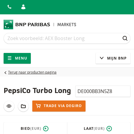
Zoek
Zoek
ZOE
Navigatie
Site navigatie
MENU
MIJN BNP
Terug naar producten pagina
Isin
PepsiCo Turbo Long
VOEG TOE AAN WATCHLIST
AAN PORTFOLIO TOEVOEGEN
TRADE VIA DEGIRO
BIED
(EUR)
LAAT
(EUR)
*
*