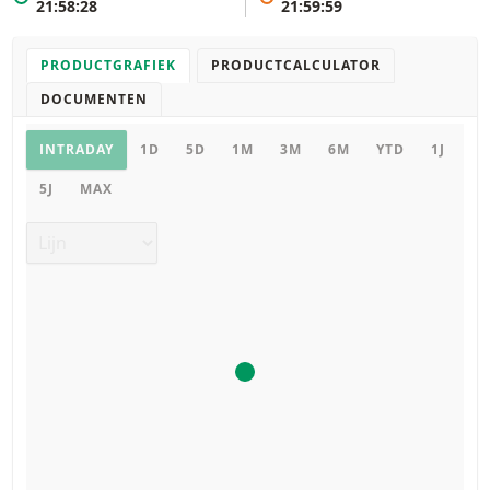
21:58:28
21:59:59
PRODUCTGRAFIEK
PRODUCTCALCULATOR
DOCUMENTEN
Productgrafiek
INTRADAY
1D
5D
1M
3M
6M
YTD
1J
5J
MAX
Grafiek type