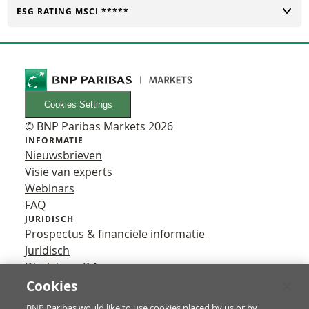
TOGGLE
ESG RATING MSCI *****
Cookies Settings
© BNP Paribas Markets 2026
INFORMATIE
Nieuwsbrieven
Visie van experts
Webinars
FAQ
JURIDISCH
Prospectus & financiële informatie
Juridisch
Disclaimer B.A.
Privacy
Cookies
VOLG ONS
BNP Paribas would like to use cookies placed by us or by