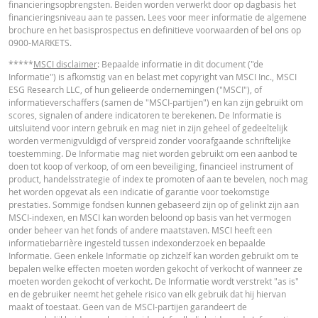
financieringsopbrengsten. Beiden worden verwerkt door op dagbasis het
in de calculator buiten beschouwing gelaten. Ook door afrondingen kunnen
financieringsniveau aan te passen. Lees voor meer informatie de algemene
getoonde waarden afwijken van de ontwikkelingen van waarden in de
brochure en het basisprospectus en definitieve voorwaarden of bel ons op
werkelijkheid.
Cost Report
URL
0900-MARKETS.
In deze calculator wordt voor Turbo’s het stop loss-niveau dagelijks aangepas
*****
MSCI disclaimer
: Bepaalde informatie in dit document ("de
werkelijkheid wordt bij Turbo's op de stop loss reset datum, bij toepasselijke
Informatie") is afkomstig van en belast met copyright van MSCI Inc., MSCI
eventuele ex-dividendnoteringen, bij eventuele specifieke corporate actions 
ESG Research LLC, of hun gelieerde ondernemingen ("MSCI"), of
indien toepasselijk, bij het doorrollen van futures aangepast. De invloed van
RECENTE KOERSINFORMATIE
informatieverschaffers (samen de "MSCI-partijen") en kan zijn gebruikt om
periodiek doorrollen van futures wordt ook in de calculator buiten beschouw
scores, signalen of andere indicatoren te berekenen. De Informatie is
gelaten. Ook door afrondingen kunnen getoonde waarden afwijken van de
uitsluitend voor intern gebruik en mag niet in zijn geheel of gedeeltelijk
ontwikkelingen van waarden in de werkelijkheid.
Latest Product Quotes
CSV
worden vermenigvuldigd of verspreid zonder voorafgaande schriftelijke
toestemming. De Informatie mag niet worden gebruikt om een aanbod te
BNP Paribas treedt niet op als uw juridisch of fiscaal adviseur, accountant of
doen tot koop of verkoop, of om een beveiliging, financieel instrument of
beleggingsadviseur en heeft op geen enkele wijze een fiduciaire verplichting
product, handelsstrategie of index te promoten of aan te bevelen, noch mag
tegenover u in verband met de calculator en/of in verband met eventuele
het worden opgevat als een indicatie of garantie voor toekomstige
transacties in door BNP Paribas uitgegeven producten of andere aanverwan
prestaties. Sommige fondsen kunnen gebaseerd zijn op of gelinkt zijn aan
transacties. U mag niet op BNP Paribas vertrouwen voor beleggingsadvies o
MSCI-indexen, en MSCI kan worden beloond op basis van het vermogen
aanbevelingen, ongeacht van welke aard. Hoewel de getoonde koersen zijn
onder beheer van het fonds of andere maatstaven. MSCI heeft een
gebaseerd op betrouwbaar geachte informatie, wordt de juistheid of
informatiebarrière ingesteld tussen indexonderzoek en bepaalde
volledigheid hiervan niet gegarandeerd. BNP Paribas biedt geen garanties 
Informatie. Geen enkele Informatie op zichzelf kan worden gebruikt om te
betrekking tot de informatie verstrekt door de calculator en aanvaardt geen
bepalen welke effecten moeten worden gekocht of verkocht of wanneer ze
enkele aansprakelijkheid voor directe, indirecte, bijzondere, incidentele,
moeten worden gekocht of verkocht. De Informatie wordt verstrekt "as is"
immateriële of gevolgschade (met inbegrip van winstderving) die op enigerl
en de gebruiker neemt het gehele risico van elk gebruik dat hij hiervan
wijze voortvloeit uit het gebruik van de calculator door u of uw adviseurs of 
maakt of toestaat. Geen van de MSCI-partijen garandeert de
hierin vervatte informatie. De ingevoerde koersgegevens zijn afkomstig va