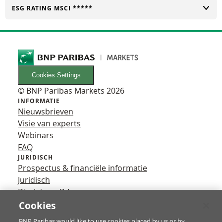
TOGGLE
ESG RATING MSCI *****
Cookies Settings
© BNP Paribas Markets 2026
INFORMATIE
Nieuwsbrieven
Visie van experts
Webinars
FAQ
JURIDISCH
Prospectus & financiële informatie
Juridisch
Disclaimer B.A.
Privacy
Cookies
VOLG ONS
BNP Paribas would like to use cookies placed by us or by