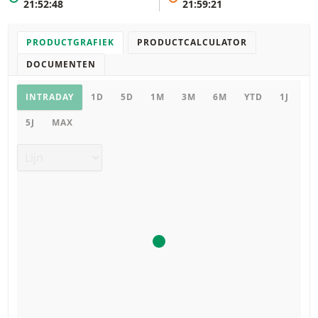
21:52:48
21:59:21
PRODUCTGRAFIEK
PRODUCTCALCULATOR
DOCUMENTEN
Productgrafiek
INTRADAY
1D
5D
1M
3M
6M
YTD
1J
5J
MAX
Grafiek type