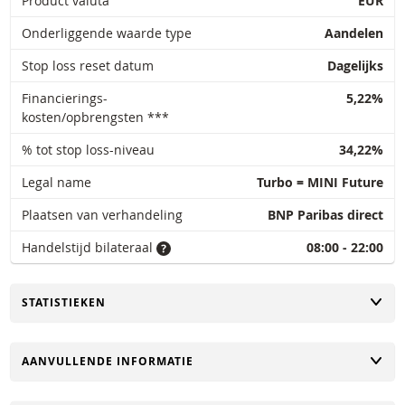
Product valuta
EUR
Onderliggende waarde type
Aandelen
Stop loss reset datum
Dagelijks
Financierings-
5,22%
kosten/opbrengsten ***
% tot stop loss-niveau
34,22%
Legal name
Turbo = MINI Future
Plaatsen van verhandeling
BNP Paribas direct
Handelstijd bilateraal
08:00 - 22:00
TOGGLE
STATISTIEKEN
TOGGLE
AANVULLENDE INFORMATIE