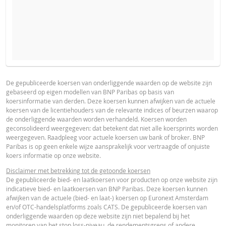
VERWACHTE KOERS VAN DE ONDERLIGGENDE WAARDE
PROSPECTUS
PRODUCT PROJECTIONS
Some helper text for the product price projections, financial ad
De gepubliceerde koersen van onderliggende waarden op de website zijn
gebaseerd op eigen modellen van BNP Paribas op basis van
advised
Prospectus (NL)
URL
koersinformatie van derden. Deze koersen kunnen afwijken van de actuele
AANTAL PRODUCTEN
koersen van de licentiehouders van de relevante indices of beurzen waarop
UNDERLYING PRICE
PRICE PROJECTION
de onderliggende waarden worden verhandeld. Koersen worden
geconsolideerd weergegeven: dat betekent dat niet alle koersprints worden
FINAL TERMS
weergegeven. Raadpleeg voor actuele koersen uw bank of broker. BNP
PERIODE
Paribas is op geen enkele wijze aansprakelijk voor vertraagde of onjuiste
koers informatie op onze website.
1 Dag
1 Week
1 Jaar
Final Terms
URL
Disclaimer met betrekking tot de getoonde koersen
De gepubliceerde bied- en laatkoersen voor producten op onze website zijn
indicatieve bied- en laatkoersen van BNP Paribas. Deze koersen kunnen
afwijken van de actuele (bied- en laat-) koersen op Euronext Amsterdam
ESSENTIËLE BELEGGERSINFORMATIEDOCUMENTATIE
en/of OTC-handelsplatforms zoals CATS. De gepubliceerde koersen van
onderliggende waarden op deze website zijn niet bepalend bij het
ACTUELE
BEREKENDE
monitoren van het stop loss-niveau, de rendementsgrens of andere