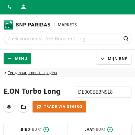
Zoek
Zoek
ZOE
Navigatie
Site navigatie
MENU
MIJN BNP
Terug naar producten pagina
Isin
E.ON Turbo Long
VOEG TOE AAN WATCHLIST
AAN PORTFOLIO TOEVOEGEN
TRADE VIA DEGIRO
BIED
(EUR)
LAAT
(EUR)
*
*