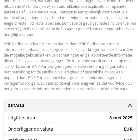
oorspronkelijkheid, nauwkeurigheid en/of volledigheid van de Informatie en
Paribas en gelden strikt per de vermelde datum. De koersen getoond door 
elk van de MSCI-partijen wijzen uitdrukkelijk alle expliciete of impliciete
calculator zijn indicatief en uitsluitend bestemd voor informatieve doeleinde
garanties af. Geen van de MSCI-partijen is aansprakelijk voor eventuele
Koersinformatie vormt geen uitnodiging of aanbod tot het kopen of verkope
fouten of weglatingen in verband met enige Informatie hierin, noch voor
van effecten of andere financiële instrumenten. De informatie is uitsluitend
enige directe, indirecte, speciale, punitieve of gevolgschade (inclusief verlies
bestemd voor gebruik door de bedoelde ontvangers. Het is niet toegestaan
van winst), zelfs niet als hij op de hoogte is gesteld van de mogelijkheid van
deze informatie geheel of gedeeltelijk te reproduceren, te verspreiden of te
dergelijke schade.
kopiëren voor enig doel zonder voorafgaande uitdrukkelijke toestemming v
BNP Paribas. Meer informatie is op verzoek verkrijgbaar bij BNP Paribas,; 
BNP Paribas disclaimer
: Let op dat de door BNP Paribas verstrekte
contact op via 0900-6275387, +31-20-5501150 of markets@bnpparibas.com
informatie is gebaseerd op gegevens die zijn verkregen van derde partijen
die mogelijk gebruikmaken van schattingen en gerapporteerde informatie
die onderhevig zijn aan wijzigingen. De informatie wordt verstrekt op een
"as is"-basis, en BNP Paribas geeft geen enkele verklaring of garantie af
met betrekking tot de juistheid, volledigheid of geschiktheid voor een
bepaald doel. BNP Paribas, noch haar gelieerde ondernemingen en
vertegenwoordigers, zijn aansprakelijk voor enig verlies dat voortvloeit uit
het gebruik van de informatie of anderszins voortvloeit uit de informatie.
TOGGLE
DETAILS
Uitgiftedatum
8 mei 2025
Onderliggende valuta
EUR