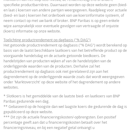
VERSCH
WAARDEN
WAARDEN
Essentiële
specifieke productbarrières. Daarnaast worden op deze website geen (bied-
PDF
en laat-) koersen van andere partijen weergegeven. Raadpleeg voor actuele
Beleggersinformatiedocument (NL)
Referentiekoers
19,012
-
(bied- en laat-) koersen het orderboek van uw koersinformatie systeem, of
neem contact op met uw bank of broker. BNP Paribas is op geen enkele
Financieringsniveau
11,6342
-
wijze aansprakelijk voor eventuele gevolgen van vertraagde of onjuiste
OVERIGE WETTELIJKE DOCUMENTEN
(koers) informatie op onze website.
Stop loss-niveau
12,5068
-
Toelichting productrendement op dagbasis ("% DAG")
Hefboom
2,58
-
Het getoonde productrendement op dagbasis ("% DAG") wordt berekend op
Notices
URL
basis van de laatst beschikbare laatkoers van het betreffende product op de
Waarde belegging
7,38
-
voorgaande handelsdag en de actuele getoonde biedkoers. De
(EUR)
handelstijden van producten wijken af van de handelstijden van de
onderliggende waarden van de producten. Derhalve zal het
Turbo (EUR)
7,38
-
productrendement op dagbasis ook niet gerelateerd zijn aan het
Notices
URL
dagrendement op de onderliggende waarde zoals dat wordt weergegeven
onder 'Marktoverzicht' op deze website of het dagrendement op andere
Disclaimer
websites.
De koersen die getoond worden in de calculator zijn indicatief en geven gee
FINANCIEEL OVERZICHT
* Slotkoers is het gemiddelde van de laatste bied- en laatkoers van BNP
actuele of toekomstige handelskoersen weer. De calculator gaat uit van een
Paribas gedurende een dag.
gelijkblijvend financieringskostenpercentage terwijl dit percentage in
** Gebaseerd op de hoogste dan wel laagste koers die gedurende de dag is
werkelijkheid doorlopend kan veranderen. De rendementen van producten 
gepubliceerd op deze website.
Financial Information
URL
een onderliggende waarde die niet in euro noteert, kunnen worden beïnvloe
*** Dit zijn de actuele financieringskosten/-opbrengsten. Een positief
door wisselkoerseffecten. De calculator houdt geen rekening met het versch
percentage geeft aan dat u financieringskosten betaalt over het
tussen bied- en laatprijzen (de spread), eventuele dividenden of
financieringsniveau, en bij een negatief getal ontvangt u
dividendbelasting. De invloed van het periodiek doorrollen van futures word