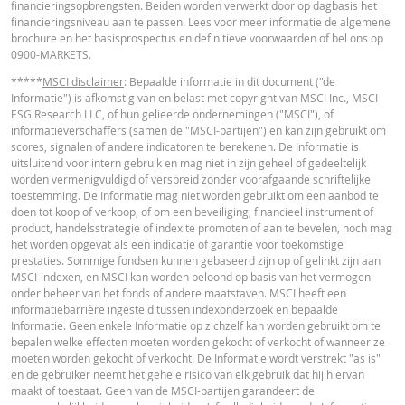
financieringsopbrengsten. Beiden worden verwerkt door op dagbasis het
in de calculator buiten beschouwing gelaten. Ook door afrondingen kunnen
financieringsniveau aan te passen. Lees voor meer informatie de algemene
getoonde waarden afwijken van de ontwikkelingen van waarden in de
brochure en het basisprospectus en definitieve voorwaarden of bel ons op
werkelijkheid.
Cost Report
URL
0900-MARKETS.
In deze calculator wordt voor Turbo’s het stop loss-niveau dagelijks aangepas
*****
MSCI disclaimer
: Bepaalde informatie in dit document ("de
werkelijkheid wordt bij Turbo's op de stop loss reset datum, bij toepasselijke
Informatie") is afkomstig van en belast met copyright van MSCI Inc., MSCI
eventuele ex-dividendnoteringen, bij eventuele specifieke corporate actions 
ESG Research LLC, of hun gelieerde ondernemingen ("MSCI"), of
indien toepasselijk, bij het doorrollen van futures aangepast. De invloed van
RECENTE KOERSINFORMATIE
informatieverschaffers (samen de "MSCI-partijen") en kan zijn gebruikt om
periodiek doorrollen van futures wordt ook in de calculator buiten beschouw
scores, signalen of andere indicatoren te berekenen. De Informatie is
gelaten. Ook door afrondingen kunnen getoonde waarden afwijken van de
uitsluitend voor intern gebruik en mag niet in zijn geheel of gedeeltelijk
ontwikkelingen van waarden in de werkelijkheid.
Latest Product Quotes
CSV
worden vermenigvuldigd of verspreid zonder voorafgaande schriftelijke
toestemming. De Informatie mag niet worden gebruikt om een aanbod te
BNP Paribas treedt niet op als uw juridisch of fiscaal adviseur, accountant of
doen tot koop of verkoop, of om een beveiliging, financieel instrument of
beleggingsadviseur en heeft op geen enkele wijze een fiduciaire verplichting
product, handelsstrategie of index te promoten of aan te bevelen, noch mag
tegenover u in verband met de calculator en/of in verband met eventuele
het worden opgevat als een indicatie of garantie voor toekomstige
transacties in door BNP Paribas uitgegeven producten of andere aanverwan
prestaties. Sommige fondsen kunnen gebaseerd zijn op of gelinkt zijn aan
transacties. U mag niet op BNP Paribas vertrouwen voor beleggingsadvies o
MSCI-indexen, en MSCI kan worden beloond op basis van het vermogen
aanbevelingen, ongeacht van welke aard. Hoewel de getoonde koersen zijn
onder beheer van het fonds of andere maatstaven. MSCI heeft een
gebaseerd op betrouwbaar geachte informatie, wordt de juistheid of
informatiebarrière ingesteld tussen indexonderzoek en bepaalde
volledigheid hiervan niet gegarandeerd. BNP Paribas biedt geen garanties 
Informatie. Geen enkele Informatie op zichzelf kan worden gebruikt om te
betrekking tot de informatie verstrekt door de calculator en aanvaardt geen
bepalen welke effecten moeten worden gekocht of verkocht of wanneer ze
enkele aansprakelijkheid voor directe, indirecte, bijzondere, incidentele,
moeten worden gekocht of verkocht. De Informatie wordt verstrekt "as is"
immateriële of gevolgschade (met inbegrip van winstderving) die op enigerl
en de gebruiker neemt het gehele risico van elk gebruik dat hij hiervan
wijze voortvloeit uit het gebruik van de calculator door u of uw adviseurs of 
maakt of toestaat. Geen van de MSCI-partijen garandeert de
hierin vervatte informatie. De ingevoerde koersgegevens zijn afkomstig va