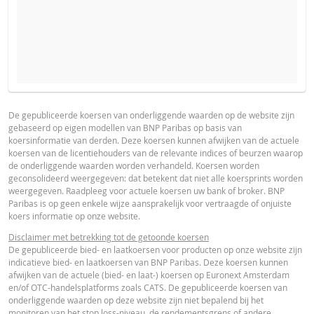
VERWACHTE KOERS VAN DE ONDERLIGGENDE WAARDE
PROSPECTUS
PRODUCT PROJECTIONS
Some helper text for the product price projections, financial ad
De gepubliceerde koersen van onderliggende waarden op de website zijn
gebaseerd op eigen modellen van BNP Paribas op basis van
advised
Prospectus (NL)
URL
koersinformatie van derden. Deze koersen kunnen afwijken van de actuele
AANTAL PRODUCTEN
koersen van de licentiehouders van de relevante indices of beurzen waarop
UNDERLYING PRICE
PRICE PROJECTION
de onderliggende waarden worden verhandeld. Koersen worden
geconsolideerd weergegeven: dat betekent dat niet alle koersprints worden
FINAL TERMS
weergegeven. Raadpleeg voor actuele koersen uw bank of broker. BNP
PERIODE
Paribas is op geen enkele wijze aansprakelijk voor vertraagde of onjuiste
koers informatie op onze website.
1 Dag
1 Week
1 Jaar
Final Terms
URL
Disclaimer met betrekking tot de getoonde koersen
De gepubliceerde bied- en laatkoersen voor producten op onze website zijn
indicatieve bied- en laatkoersen van BNP Paribas. Deze koersen kunnen
afwijken van de actuele (bied- en laat-) koersen op Euronext Amsterdam
ESSENTIËLE BELEGGERSINFORMATIEDOCUMENTATIE
en/of OTC-handelsplatforms zoals CATS. De gepubliceerde koersen van
onderliggende waarden op deze website zijn niet bepalend bij het
ACTUELE
BEREKENDE
monitoren van het stop loss-niveau, de rendementsgrens of andere