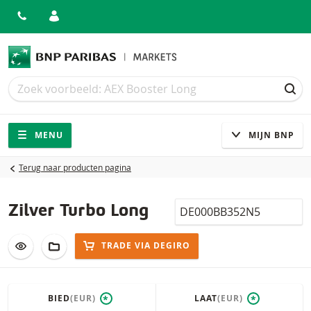
Zoek
Zoek
ZOE
Navigatie
Site navigatie
MENU
MIJN BNP
Terug naar producten pagina
Isin
Zilver Turbo Long
VOEG TOE AAN WATCHLIST
AAN PORTFOLIO TOEVOEGEN
TRADE VIA DEGIRO
BIED
(EUR)
LAAT
(EUR)
*
*