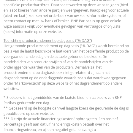
VERSCH
WAARDEN
WAARDEN
Essentiële
specifieke productbarrières. Daarnaast worden op deze website geen (bied-
PDF
en laat-) koersen van andere partijen weergegeven. Raadpleeg voor actuele
Beleggersinformatiedocument (NL)
Referentiekoers
61,270
-
(bied- en laat-) koersen het orderboek van uw koersinformatie systeem, of
neem contact op met uw bank of broker. BNP Paribas is op geen enkele
Financieringsniveau
38,0966
-
wijze aansprakelijk voor eventuele gevolgen van vertraagde of onjuiste
OVERIGE WETTELIJKE DOCUMENTEN
(koers) informatie op onze website.
Stop loss-niveau
40,0014
-
Toelichting productrendement op dagbasis ("% DAG")
Hefboom
2,65
-
Het getoonde productrendement op dagbasis ("% DAG") wordt berekend op
Notices
URL
basis van de laatst beschikbare laatkoers van het betreffende product op de
Waarde belegging
20,11
-
voorgaande handelsdag en de actuele getoonde biedkoers. De
(EUR)
handelstijden van producten wijken af van de handelstijden van de
onderliggende waarden van de producten. Derhalve zal het
Turbo (EUR)
20,11
-
FINANCIEEL OVERZICHT
productrendement op dagbasis ook niet gerelateerd zijn aan het
dagrendement op de onderliggende waarde zoals dat wordt weergegeven
onder 'Marktoverzicht' op deze website of het dagrendement op andere
Disclaimer
websites.
Financial Information
URL
De koersen die getoond worden in de calculator zijn indicatief en geven gee
* Slotkoers is het gemiddelde van de laatste bied- en laatkoers van BNP
actuele of toekomstige handelskoersen weer. De calculator gaat uit van een
Paribas gedurende een dag.
gelijkblijvend financieringskostenpercentage terwijl dit percentage in
** Gebaseerd op de hoogste dan wel laagste koers die gedurende de dag is
werkelijkheid doorlopend kan veranderen. De rendementen van producten 
gepubliceerd op deze website.
een onderliggende waarde die niet in euro noteert, kunnen worden beïnvloe
*** Dit zijn de actuele financieringskosten/-opbrengsten. Een positief
door wisselkoerseffecten. De calculator houdt geen rekening met het versch
percentage geeft aan dat u financieringskosten betaalt over het
Cost Report
URL
tussen bied- en laatprijzen (de spread), eventuele dividenden of
financieringsniveau, en bij een negatief getal ontvangt u
dividendbelasting. De invloed van het periodiek doorrollen van futures word