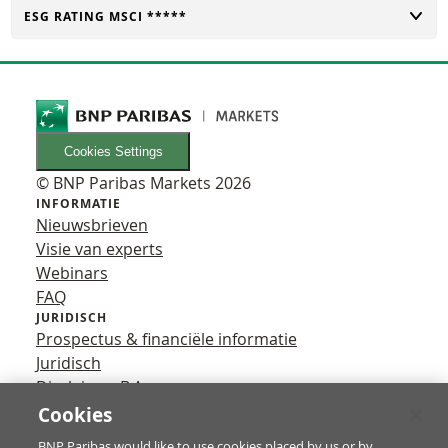
TOGGLE
ESG RATING MSCI *****
Cookies Settings
© BNP Paribas Markets 2026
INFORMATIE
Nieuwsbrieven
Visie van experts
Webinars
FAQ
JURIDISCH
Prospectus & financiële informatie
Juridisch
Disclaimer B.A.
Privacy
Cookies
VOLG ONS
BNP Paribas would like to use cookies placed by us or by