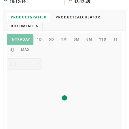
18:12:19
18:12:45
PRODUCTGRAFIEK
PRODUCTCALCULATOR
DOCUMENTEN
Productgrafiek
INTRADAY
1D
5D
1M
3M
6M
YTD
1J
5J
MAX
Grafiek type