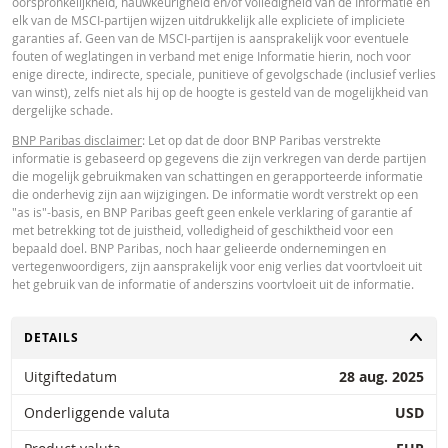
oorspronkelijkheid, nauwkeurigheid en/of volledigheid van de Informatie en
Paribas en gelden strikt per de vermelde datum. De koersen getoond door 
elk van de MSCI-partijen wijzen uitdrukkelijk alle expliciete of impliciete
calculator zijn indicatief en uitsluitend bestemd voor informatieve doeleinde
garanties af. Geen van de MSCI-partijen is aansprakelijk voor eventuele
Koersinformatie vormt geen uitnodiging of aanbod tot het kopen of verkope
fouten of weglatingen in verband met enige Informatie hierin, noch voor
van effecten of andere financiële instrumenten. De informatie is uitsluitend
enige directe, indirecte, speciale, punitieve of gevolgschade (inclusief verlies
bestemd voor gebruik door de bedoelde ontvangers. Het is niet toegestaan
van winst), zelfs niet als hij op de hoogte is gesteld van de mogelijkheid van
deze informatie geheel of gedeeltelijk te reproduceren, te verspreiden of te
dergelijke schade.
kopiëren voor enig doel zonder voorafgaande uitdrukkelijke toestemming v
BNP Paribas. Meer informatie is op verzoek verkrijgbaar bij BNP Paribas,; 
BNP Paribas disclaimer
: Let op dat de door BNP Paribas verstrekte
contact op via 0900-6275387, +31-20-5501150 of markets@bnpparibas.com
informatie is gebaseerd op gegevens die zijn verkregen van derde partijen
die mogelijk gebruikmaken van schattingen en gerapporteerde informatie
die onderhevig zijn aan wijzigingen. De informatie wordt verstrekt op een
"as is"-basis, en BNP Paribas geeft geen enkele verklaring of garantie af
met betrekking tot de juistheid, volledigheid of geschiktheid voor een
bepaald doel. BNP Paribas, noch haar gelieerde ondernemingen en
vertegenwoordigers, zijn aansprakelijk voor enig verlies dat voortvloeit uit
het gebruik van de informatie of anderszins voortvloeit uit de informatie.
TOGGLE
DETAILS
Uitgiftedatum
28 aug. 2025
Onderliggende valuta
USD