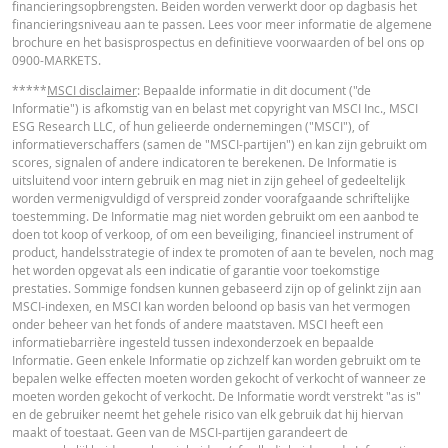
financieringsopbrengsten. Beiden worden verwerkt door op dagbasis het
in de calculator buiten beschouwing gelaten. Ook door afrondingen kunnen
financieringsniveau aan te passen. Lees voor meer informatie de algemene
getoonde waarden afwijken van de ontwikkelingen van waarden in de
brochure en het basisprospectus en definitieve voorwaarden of bel ons op
werkelijkheid.
RECENTE KOERSINFORMATIE
0900-MARKETS.
In deze calculator wordt voor Turbo’s het stop loss-niveau dagelijks aangepas
*****
MSCI disclaimer
: Bepaalde informatie in dit document ("de
werkelijkheid wordt bij Turbo's op de stop loss reset datum, bij toepasselijke
Informatie") is afkomstig van en belast met copyright van MSCI Inc., MSCI
Latest Product Quotes
CSV
eventuele ex-dividendnoteringen, bij eventuele specifieke corporate actions 
ESG Research LLC, of hun gelieerde ondernemingen ("MSCI"), of
indien toepasselijk, bij het doorrollen van futures aangepast. De invloed van
informatieverschaffers (samen de "MSCI-partijen") en kan zijn gebruikt om
periodiek doorrollen van futures wordt ook in de calculator buiten beschouw
scores, signalen of andere indicatoren te berekenen. De Informatie is
gelaten. Ook door afrondingen kunnen getoonde waarden afwijken van de
uitsluitend voor intern gebruik en mag niet in zijn geheel of gedeeltelijk
ontwikkelingen van waarden in de werkelijkheid.
worden vermenigvuldigd of verspreid zonder voorafgaande schriftelijke
toestemming. De Informatie mag niet worden gebruikt om een aanbod te
BNP Paribas treedt niet op als uw juridisch of fiscaal adviseur, accountant of
doen tot koop of verkoop, of om een beveiliging, financieel instrument of
beleggingsadviseur en heeft op geen enkele wijze een fiduciaire verplichting
product, handelsstrategie of index te promoten of aan te bevelen, noch mag
tegenover u in verband met de calculator en/of in verband met eventuele
het worden opgevat als een indicatie of garantie voor toekomstige
transacties in door BNP Paribas uitgegeven producten of andere aanverwan
prestaties. Sommige fondsen kunnen gebaseerd zijn op of gelinkt zijn aan
transacties. U mag niet op BNP Paribas vertrouwen voor beleggingsadvies o
MSCI-indexen, en MSCI kan worden beloond op basis van het vermogen
aanbevelingen, ongeacht van welke aard. Hoewel de getoonde koersen zijn
onder beheer van het fonds of andere maatstaven. MSCI heeft een
gebaseerd op betrouwbaar geachte informatie, wordt de juistheid of
informatiebarrière ingesteld tussen indexonderzoek en bepaalde
volledigheid hiervan niet gegarandeerd. BNP Paribas biedt geen garanties 
Informatie. Geen enkele Informatie op zichzelf kan worden gebruikt om te
betrekking tot de informatie verstrekt door de calculator en aanvaardt geen
bepalen welke effecten moeten worden gekocht of verkocht of wanneer ze
enkele aansprakelijkheid voor directe, indirecte, bijzondere, incidentele,
moeten worden gekocht of verkocht. De Informatie wordt verstrekt "as is"
immateriële of gevolgschade (met inbegrip van winstderving) die op enigerl
en de gebruiker neemt het gehele risico van elk gebruik dat hij hiervan
wijze voortvloeit uit het gebruik van de calculator door u of uw adviseurs of 
maakt of toestaat. Geen van de MSCI-partijen garandeert de
hierin vervatte informatie. De ingevoerde koersgegevens zijn afkomstig va