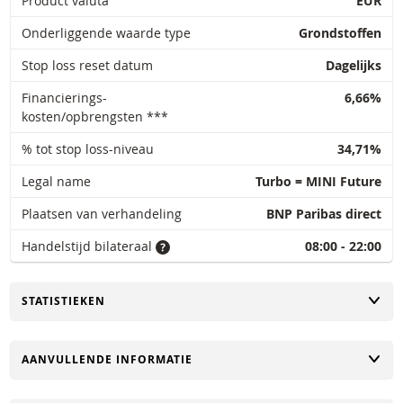
Product valuta
EUR
Onderliggende waarde type
Grondstoffen
Stop loss reset datum
Dagelijks
Financierings-
6,66%
kosten/opbrengsten ***
% tot stop loss-niveau
34,71%
Legal name
Turbo = MINI Future
Plaatsen van verhandeling
BNP Paribas direct
Handelstijd bilateraal
08:00 - 22:00
TOGGLE
STATISTIEKEN
TOGGLE
AANVULLENDE INFORMATIE