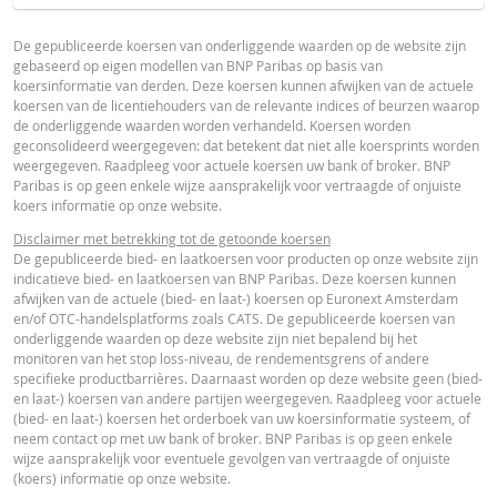
BROCHURE
PRODUCT PROJECTIONS
WAARDE
TYPE
OP
ONDERL
Some helper text for the product price projections, financial ad
DATUM
RESETGRENS
De gepubliceerde koersen van onderliggende waarden op de website zijn
RESET
LAATSTE
OP
gebaseerd op eigen modellen van BNP Paribas op basis van
advised
RESET
Nederlands (Nederland)
PDF
koersinformatie van derden. Deze koersen kunnen afwijken van de actuele
koersen van de licentiehouders van de relevante indices of beurzen waarop
7 aug.
Einde
UNDERLYING PRICE
PRICE PROJECTION
1,48
38,819
de onderliggende waarden worden verhandeld. Koersen worden
2026 18:35
dag
geconsolideerd weergegeven: dat betekent dat niet alle koersprints worden
PROSPECTUS
weergegeven. Raadpleeg voor actuele koersen uw bank of broker. BNP
7 aug.
Einde
1,48
38,819
Paribas is op geen enkele wijze aansprakelijk voor vertraagde of onjuiste
2026 17:50
dag
koers informatie op onze website.
7 aug.
Einde
Prospectus (NL)
URL
1,34
39,575
Disclaimer met betrekking tot de getoonde koersen
2026 07:53
dag
De gepubliceerde bied- en laatkoersen voor producten op onze website zijn
indicatieve bied- en laatkoersen van BNP Paribas. Deze koersen kunnen
6 aug.
Einde
1,45
40,085
afwijken van de actuele (bied- en laat-) koersen op Euronext Amsterdam
2026 18:35
dag
FINAL TERMS
en/of OTC-handelsplatforms zoals CATS. De gepubliceerde koersen van
onderliggende waarden op deze website zijn niet bepalend bij het
6 aug.
Einde
1,45
40,085
monitoren van het stop loss-niveau, de rendementsgrens of andere
2026 17:52
dag
specifieke productbarrières. Daarnaast worden op deze website geen (bied-
Final Terms
URL
en laat-) koersen van andere partijen weergegeven. Raadpleeg voor actuele
5 aug.
Einde
1,36
40,639
(bied- en laat-) koersen het orderboek van uw koersinformatie systeem, of
2026 18:35
dag
neem contact op met uw bank of broker. BNP Paribas is op geen enkele
wijze aansprakelijk voor eventuele gevolgen van vertraagde of onjuiste
5 aug.
Einde
ESSENTIËLE BELEGGERSINFORMATIEDOCUMENTATIE
1,36
40,639
(koers) informatie op onze website.
2026 17:51
dag