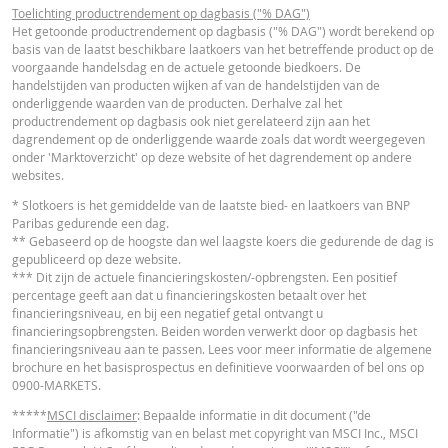
Toelichting productrendement op dagbasis ("% DAG")
4 aug.
Einde
Essentiële
Het getoonde productrendement op dagbasis ("% DAG") wordt berekend op
1,37
40,58
PDF
2026 18:35
dag
basis van de laatst beschikbare laatkoers van het betreffende product op de
Beleggersinformatiedocument (NL)
voorgaande handelsdag en de actuele getoonde biedkoers. De
4 aug.
Einde
handelstijden van producten wijken af van de handelstijden van de
1,37
40,58
2026 17:51
dag
onderliggende waarden van de producten. Derhalve zal het
OVERIGE WETTELIJKE DOCUMENTEN
productrendement op dagbasis ook niet gerelateerd zijn aan het
3 aug.
Einde
dagrendement op de onderliggende waarde zoals dat wordt weergegeven
1,32
40,911
2026 18:35
dag
onder 'Marktoverzicht' op deze website of het dagrendement op andere
websites.
Notices
URL
31 jul.
Einde
1,38
40,545
* Slotkoers is het gemiddelde van de laatste bied- en laatkoers van BNP
2026 18:37
dag
Paribas gedurende een dag.
** Gebaseerd op de hoogste dan wel laagste koers die gedurende de dag is
31 jul.
Einde
1,38
40,545
gepubliceerd op deze website.
Notices
URL
2026 17:51
dag
*** Dit zijn de actuele financieringskosten/-opbrengsten. Een positief
percentage geeft aan dat u financieringskosten betaalt over het
30 jul.
Einde
1,32
40,875
financieringsniveau, en bij een negatief getal ontvangt u
2026 18:35
dag
financieringsopbrengsten. Beiden worden verwerkt door op dagbasis het
FINANCIEEL OVERZICHT
financieringsniveau aan te passen. Lees voor meer informatie de algemene
30 jul.
Einde
1,32
40,875
brochure en het basisprospectus en definitieve voorwaarden of bel ons op
2026 17:51
dag
0900-MARKETS.
Financial Information
URL
29 jul.
Einde
1,28
41,135
*****
MSCI disclaimer
: Bepaalde informatie in dit document ("de
2026 18:35
dag
Informatie") is afkomstig van en belast met copyright van MSCI Inc., MSCI