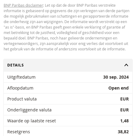
BNP Paribas disclaimer
: Let op dat de door BNP Paribas verstrekte
informatie is gebaseerd op gegevens die zijn verkregen van derde partijen
die mogelijk gebruikmaken van schattingen en gerapporteerde informatie
die onderhevig zijn aan wijzigingen. De informatie wordt verstrekt op een
"as is"-basis, en BNP Paribas geeft geen enkele verklaring of garantie af
met betrekking tot de juistheid, volledigheid of geschiktheid voor een
bepaald doel. BNP Paribas, noch haar gelieerde ondernemingen en
vertegenwoordigers, zijn aansprakelijk voor enig verlies dat voortvloeit uit
het gebruik van de informatie of anderszins voortvloeit uit de informatie.
TOGGLE
DETAILS
Uitgiftedatum
30 sep. 2024
Afloopdatum
Open end
Product valuta
EUR
Onderliggende valuta
EUR
Waarde op laatste reset
1,48
Resetgrens
38,82