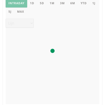
Productgrafiek
INTRADAY
1D
5D
1M
3M
6M
YTD
1J
5J
MAX
Grafiek type