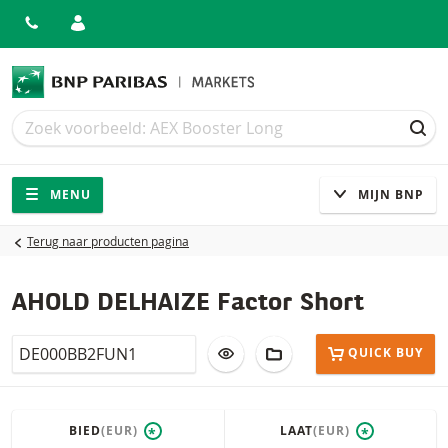
Zoek
Zoek
ZOE
Navigatie
Site navigatie
MENU
MIJN BNP
Terug naar producten pagina
AHOLD DELHAIZE Factor Short
Isin
VOEG TOE AAN WATCHLIST
AAN PORTFOLIO TOEV
QUICK BUY
BIED
(EUR)
LAAT
(EUR)
*
*