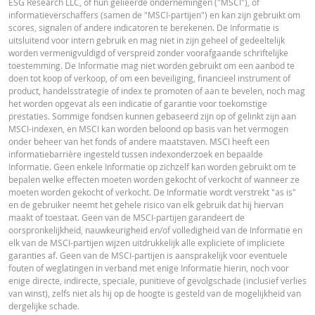
ESG Research LLC, of hun gelieerde ondernemingen ("MSCI"), of
29 jul.
Einde
1,28
41,135
informatieverschaffers (samen de "MSCI-partijen") en kan zijn gebruikt om
2026 17:51
dag
scores, signalen of andere indicatoren te berekenen. De Informatie is
uitsluitend voor intern gebruik en mag niet in zijn geheel of gedeeltelijk
28 jul.
Einde
Cost Report
URL
1,27
41,229
worden vermenigvuldigd of verspreid zonder voorafgaande schriftelijke
2026 18:37
dag
toestemming. De Informatie mag niet worden gebruikt om een aanbod te
doen tot koop of verkoop, of om een beveiliging, financieel instrument of
28 jul.
Einde
1,27
41,229
product, handelsstrategie of index te promoten of aan te bevelen, noch mag
2026 17:50
dag
RECENTE KOERSINFORMATIE
het worden opgevat als een indicatie of garantie voor toekomstige
prestaties. Sommige fondsen kunnen gebaseerd zijn op of gelinkt zijn aan
27 jul.
Einde
1,42
40,38
MSCI-indexen, en MSCI kan worden beloond op basis van het vermogen
2026 18:35
dag
onder beheer van het fonds of andere maatstaven. MSCI heeft een
Latest Product Quotes
CSV
informatiebarrière ingesteld tussen indexonderzoek en bepaalde
27 jul.
Einde
1,42
40,38
Informatie. Geen enkele Informatie op zichzelf kan worden gebruikt om te
2026 17:50
dag
bepalen welke effecten moeten worden gekocht of verkocht of wanneer ze
moeten worden gekocht of verkocht. De Informatie wordt verstrekt "as is"
en de gebruiker neemt het gehele risico van elk gebruik dat hij hiervan
DOWNLOAD
maakt of toestaat. Geen van de MSCI-partijen garandeert de
oorspronkelijkheid, nauwkeurigheid en/of volledigheid van de Informatie en
Restrike history
xlsx
elk van de MSCI-partijen wijzen uitdrukkelijk alle expliciete of impliciete
garanties af. Geen van de MSCI-partijen is aansprakelijk voor eventuele
Resetgeschiedenis
xlsx
fouten of weglatingen in verband met enige Informatie hierin, noch voor
enige directe, indirecte, speciale, punitieve of gevolgschade (inclusief verlies
van winst), zelfs niet als hij op de hoogte is gesteld van de mogelijkheid van
dergelijke schade.