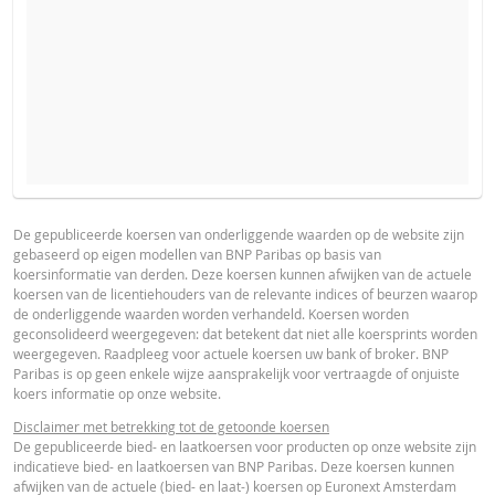
VERWACHTE KOERS VAN DE ONDERLIGGENDE WAARDE
PROSPECTUS
PRODUCT PROJECTIONS
Some helper text for the product price projections, financial ad
De gepubliceerde koersen van onderliggende waarden op de website zijn
gebaseerd op eigen modellen van BNP Paribas op basis van
advised
Prospectus (NL)
URL
koersinformatie van derden. Deze koersen kunnen afwijken van de actuele
AANTAL PRODUCTEN
koersen van de licentiehouders van de relevante indices of beurzen waarop
UNDERLYING PRICE
PRICE PROJECTION
de onderliggende waarden worden verhandeld. Koersen worden
geconsolideerd weergegeven: dat betekent dat niet alle koersprints worden
FINAL TERMS
weergegeven. Raadpleeg voor actuele koersen uw bank of broker. BNP
PERIODE
Paribas is op geen enkele wijze aansprakelijk voor vertraagde of onjuiste
koers informatie op onze website.
1 Dag
1 Week
1 Jaar
Final Terms
URL
Disclaimer met betrekking tot de getoonde koersen
De gepubliceerde bied- en laatkoersen voor producten op onze website zijn
indicatieve bied- en laatkoersen van BNP Paribas. Deze koersen kunnen
afwijken van de actuele (bied- en laat-) koersen op Euronext Amsterdam