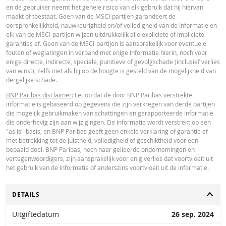
enkele aansprakelijkheid voor directe, indirecte, bijzondere, incidentele,
en de gebruiker neemt het gehele risico van elk gebruik dat hij hiervan
immateriële of gevolgschade (met inbegrip van winstderving) die op enigerl
maakt of toestaat. Geen van de MSCI-partijen garandeert de
wijze voortvloeit uit het gebruik van de calculator door u of uw adviseurs of 
oorspronkelijkheid, nauwkeurigheid en/of volledigheid van de Informatie en
hierin vervatte informatie. De ingevoerde koersgegevens zijn afkomstig va
elk van de MSCI-partijen wijzen uitdrukkelijk alle expliciete of impliciete
Paribas en gelden strikt per de vermelde datum. De koersen getoond door 
garanties af. Geen van de MSCI-partijen is aansprakelijk voor eventuele
calculator zijn indicatief en uitsluitend bestemd voor informatieve doeleinde
fouten of weglatingen in verband met enige Informatie hierin, noch voor
Koersinformatie vormt geen uitnodiging of aanbod tot het kopen of verkope
enige directe, indirecte, speciale, punitieve of gevolgschade (inclusief verlies
van effecten of andere financiële instrumenten. De informatie is uitsluitend
van winst), zelfs niet als hij op de hoogte is gesteld van de mogelijkheid van
bestemd voor gebruik door de bedoelde ontvangers. Het is niet toegestaan
dergelijke schade.
deze informatie geheel of gedeeltelijk te reproduceren, te verspreiden of te
kopiëren voor enig doel zonder voorafgaande uitdrukkelijke toestemming v
BNP Paribas disclaimer
: Let op dat de door BNP Paribas verstrekte
BNP Paribas. Meer informatie is op verzoek verkrijgbaar bij BNP Paribas,; 
informatie is gebaseerd op gegevens die zijn verkregen van derde partijen
contact op via 0900-6275387, +31-20-5501150 of markets@bnpparibas.com
die mogelijk gebruikmaken van schattingen en gerapporteerde informatie
die onderhevig zijn aan wijzigingen. De informatie wordt verstrekt op een
"as is"-basis, en BNP Paribas geeft geen enkele verklaring of garantie af
met betrekking tot de juistheid, volledigheid of geschiktheid voor een
bepaald doel. BNP Paribas, noch haar gelieerde ondernemingen en
vertegenwoordigers, zijn aansprakelijk voor enig verlies dat voortvloeit uit
het gebruik van de informatie of anderszins voortvloeit uit de informatie.
TOGGLE
DETAILS
Uitgiftedatum
26 sep. 2024