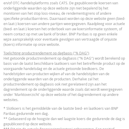
ESSENTIËLE BELEGGERSINFORMATIEDOCUMENTATIE
en/of OTC-handelsplatforms zoals CATS. De gepubliceerde koersen van
onderliggende waarden op deze website zijn niet bepalend bij het
ACTUELE
BEREKENDE
monitoren van het stop loss-niveau, de rendementsgrens of andere
VERSCH
WAARDEN
WAARDEN
Essentiële
specifieke productbarrières. Daarnaast worden op deze website geen (bied-
PDF
en laat-) koersen van andere partijen weergegeven. Raadpleeg voor actuele
Beleggersinformatiedocument (NL)
Referentiekoers
349,640
-
(bied- en laat-) koersen het orderboek van uw koersinformatie systeem, of
neem contact op met uw bank of broker. BNP Paribas is op geen enkele
Financieringsniveau
455,1767
-
wijze aansprakelijk voor eventuele gevolgen van vertraagde of onjuiste
OVERIGE WETTELIJKE DOCUMENTEN
(koers) informatie op onze website.
Stop loss-niveau
455,1767
-
Toelichting productrendement op dagbasis ("% DAG")
Gap risk premie
0,881
-
Het getoonde productrendement op dagbasis ("% DAG") wordt berekend op
Notices
URL
basis van de laatst beschikbare laatkoers van het betreffende product op de
Hefboom
3,30
-
voorgaande handelsdag en de actuele getoonde biedkoers. De
Waarde belegging
handelstijden van producten wijken af van de handelstijden van de
10,04
-
onderliggende waarden van de producten. Derhalve zal het
(EUR)
productrendement op dagbasis ook niet gerelateerd zijn aan het
Notices
URL
Booster (EUR)
10,04
-
dagrendement op de onderliggende waarde zoals dat wordt weergegeven
onder 'Marktoverzicht' op deze website of het dagrendement op andere
websites.
FINANCIEEL OVERZICHT
* Slotkoers is het gemiddelde van de laatste bied- en laatkoers van BNP
Disclaimer
Paribas gedurende een dag.
De koersen die getoond worden in de calculator zijn indicatief en geven gee
** Gebaseerd op de hoogste dan wel laagste koers die gedurende de dag is
actuele of toekomstige handelskoersen weer. De calculator gaat uit van een
gepubliceerd op deze website.
Financial Information
gelijkblijvend financieringskostenpercentage terwijl dit percentage in
URL