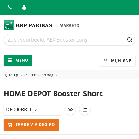
Zoek
Zoek
ZOE
Navigatie
Site navigatie
MENU
MIJN BNP
Terug naar producten pagina
HOME DEPOT Booster Short
Isin
VOEG TOE AAN WATCHLIST
AAN PORTFOLIO TOEV
TRADE VIA DEGIRO