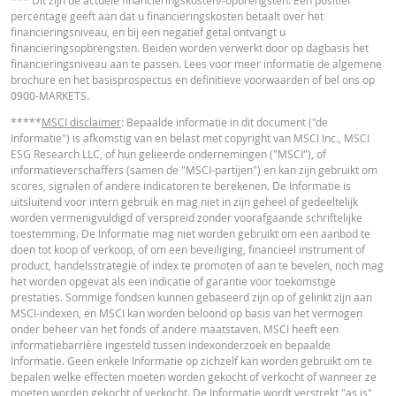
*** Dit zijn de actuele financieringskosten/-opbrengsten. Een positief
werkelijkheid doorlopend kan veranderen. De rendementen van producten 
percentage geeft aan dat u financieringskosten betaalt over het
een onderliggende waarde die niet in euro noteert, kunnen worden beïnvloe
financieringsniveau, en bij een negatief getal ontvangt u
door wisselkoerseffecten. De calculator houdt geen rekening met het versch
financieringsopbrengsten. Beiden worden verwerkt door op dagbasis het
tussen bied- en laatprijzen (de spread), eventuele dividenden of
financieringsniveau aan te passen. Lees voor meer informatie de algemene
dividendbelasting. De invloed van het periodiek doorrollen van futures word
brochure en het basisprospectus en definitieve voorwaarden of bel ons op
in de calculator buiten beschouwing gelaten. Ook door afrondingen kunnen
Cost Report
URL
0900-MARKETS.
getoonde waarden afwijken van de ontwikkelingen van waarden in de
werkelijkheid.
*****
MSCI disclaimer
: Bepaalde informatie in dit document ("de
Informatie") is afkomstig van en belast met copyright van MSCI Inc., MSCI
Gap risk premie: deze calculator gaat uit van een gelijkblijvende Gap risk
ESG Research LLC, of hun gelieerde ondernemingen ("MSCI"), of
premie, deze kan echter in werkelijkheid elk moment veranderen en daardo
RECENTE KOERSINFORMATIE
informatieverschaffers (samen de "MSCI-partijen") en kan zijn gebruikt om
het rendement en de waarde van een positie negatief of positief beïnvloede
scores, signalen of andere indicatoren te berekenen. De Informatie is
De weergegeven “Gap risk premie” is berekend op basis van de biedprijs zoa
uitsluitend voor intern gebruik en mag niet in zijn geheel of gedeeltelijk
die op enig moment op de website wordt getoond en kan verschillen van de
Latest Product Quotes
CSV
worden vermenigvuldigd of verspreid zonder voorafgaande schriftelijke
werkelijke Gap risk premie.
toestemming. De Informatie mag niet worden gebruikt om een aanbod te
doen tot koop of verkoop, of om een beveiliging, financieel instrument of
BNP Paribas treedt niet op als uw juridisch of fiscaal adviseur, accountant of
product, handelsstrategie of index te promoten of aan te bevelen, noch mag
beleggingsadviseur en heeft op geen enkele wijze een fiduciaire verplichting
het worden opgevat als een indicatie of garantie voor toekomstige
tegenover u in verband met de calculator en/of in verband met eventuele
prestaties. Sommige fondsen kunnen gebaseerd zijn op of gelinkt zijn aan
transacties in door BNP Paribas uitgegeven producten of andere aanverwan
MSCI-indexen, en MSCI kan worden beloond op basis van het vermogen
transacties. U mag niet op BNP Paribas vertrouwen voor beleggingsadvies o
onder beheer van het fonds of andere maatstaven. MSCI heeft een
aanbevelingen, ongeacht van welke aard. Hoewel de getoonde koersen zijn
informatiebarrière ingesteld tussen indexonderzoek en bepaalde
gebaseerd op betrouwbaar geachte informatie, wordt de juistheid of
Informatie. Geen enkele Informatie op zichzelf kan worden gebruikt om te
volledigheid hiervan niet gegarandeerd. BNP Paribas biedt geen garanties 
bepalen welke effecten moeten worden gekocht of verkocht of wanneer ze
betrekking tot de informatie verstrekt door de calculator en aanvaardt geen
moeten worden gekocht of verkocht. De Informatie wordt verstrekt "as is"