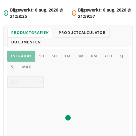
Bijgewerkt:
6 aug. 2026 @
Bijgewerkt:
6 aug. 2026 @
*
*
21:58:35
21:59:57
PRODUCTGRAFIEK
PRODUCTCALCULATOR
DOCUMENTEN
Productgrafiek
INTRADAY
1D
5D
1M
3M
6M
YTD
1J
5J
MAX
Grafiek type