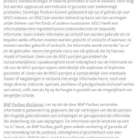
product, handelsstrategie of index te promoten of aan te bevelen, noch mag
het worden opgevat als een indicatie of garantie voor toekomstige
prestaties. Sommige fondsen kunnen gebaseerd zijn op of gelinkt zijn aan
MSCI-indexen, en MSCI kan worden beloond op basis van het vermogen
onder beheer van het fonds of andere maatstaven. MSCI heeft een
informatiebarrière ingesteld tussen indexonderzoek en bepaalde
Informatie. Geen enkele Informatie op zichzelf kan worden gebruikt om te
bepalen welke effecten moeten worden gekocht of verkocht of wanneer ze
moeten worden gekocht of verkocht. De Informatie wordt verstrekt "as is"
en de gebruiker neemt het gehele risico van elk gebruik dat hij hiervan
maakt of toestaat. Geen van de MSCI-partijen garandeert de
oorspronkelijkheid, nauwkeurigheid en/of volledigheid van de Informatie en
elk van de MSCI-partijen wijzen uitdrukkelijk alle expliciete of impliciete
garanties af. Geen van de MSCI-partijen is aansprakelijk voor eventuele
fouten of weglatingen in verband met enige Informatie hierin, noch voor
enige directe, indirecte, speciale, punitieve of gevolgschade (inclusief verlies
van winst), zelfs niet als hij op de hoogte is gesteld van de mogelijkheid van
dergelijke schade.
BNP Paribas disclaimer
: Let op dat de door BNP Paribas verstrekte
informatie is gebaseerd op gegevens die zijn verkregen van derde partijen
die mogelijk gebruikmaken van schattingen en gerapporteerde informatie
die onderhevig zijn aan wijzigingen. De informatie wordt verstrekt op een
"as is"-basis, en BNP Paribas geeft geen enkele verklaring of garantie af
met betrekking tot de juistheid, volledigheid of geschiktheid voor een
bepaald doel. BNP Paribas, noch haar gelieerde ondernemingen en