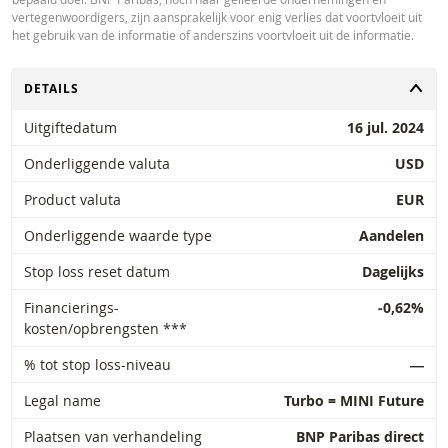
vertegenwoordigers, zijn aansprakelijk voor enig verlies dat voortvloeit uit
het gebruik van de informatie of anderszins voortvloeit uit de informatie.
TOGGLE
DETAILS
Uitgiftedatum
16 jul. 2024
Onderliggende valuta
USD
Product valuta
EUR
Onderliggende waarde type
Aandelen
Stop loss reset datum
Dagelijks
Financierings-
-0,62%
kosten/opbrengsten ***
% tot stop loss-niveau
―
Legal name
Turbo = MINI Future
Plaatsen van verhandeling
BNP Paribas direct