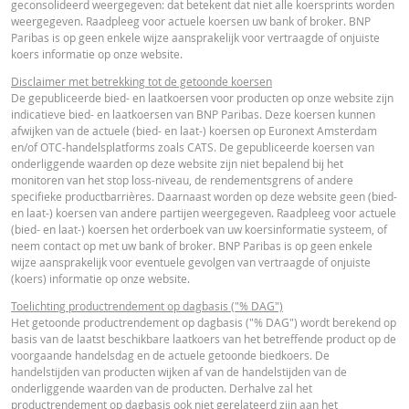
geconsolideerd weergegeven: dat betekent dat niet alle koersprints worden
FINAL TERMS
weergegeven. Raadpleeg voor actuele koersen uw bank of broker. BNP
Paribas is op geen enkele wijze aansprakelijk voor vertraagde of onjuiste
koers informatie op onze website.
Final Terms
URL
Disclaimer met betrekking tot de getoonde koersen
De gepubliceerde bied- en laatkoersen voor producten op onze website zijn
indicatieve bied- en laatkoersen van BNP Paribas. Deze koersen kunnen
afwijken van de actuele (bied- en laat-) koersen op Euronext Amsterdam
ESSENTIËLE BELEGGERSINFORMATIEDOCUMENTATIE
en/of OTC-handelsplatforms zoals CATS. De gepubliceerde koersen van
onderliggende waarden op deze website zijn niet bepalend bij het
monitoren van het stop loss-niveau, de rendementsgrens of andere
Essentiële
specifieke productbarrières. Daarnaast worden op deze website geen (bied-
PDF
en laat-) koersen van andere partijen weergegeven. Raadpleeg voor actuele
Beleggersinformatiedocument (NL)
(bied- en laat-) koersen het orderboek van uw koersinformatie systeem, of
neem contact op met uw bank of broker. BNP Paribas is op geen enkele
wijze aansprakelijk voor eventuele gevolgen van vertraagde of onjuiste
OVERIGE WETTELIJKE DOCUMENTEN
(koers) informatie op onze website.
Toelichting productrendement op dagbasis ("% DAG")
Het getoonde productrendement op dagbasis ("% DAG") wordt berekend op
Notices
URL
basis van de laatst beschikbare laatkoers van het betreffende product op de
voorgaande handelsdag en de actuele getoonde biedkoers. De
handelstijden van producten wijken af van de handelstijden van de
onderliggende waarden van de producten. Derhalve zal het
productrendement op dagbasis ook niet gerelateerd zijn aan het
Notices
URL