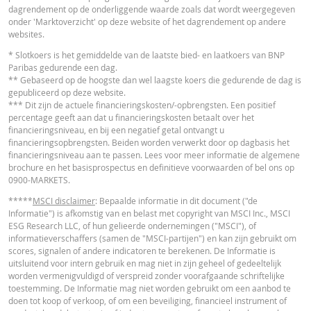
dagrendement op de onderliggende waarde zoals dat wordt weergegeven
onder 'Marktoverzicht' op deze website of het dagrendement op andere
websites.
FINANCIEEL OVERZICHT
* Slotkoers is het gemiddelde van de laatste bied- en laatkoers van BNP
Paribas gedurende een dag.
** Gebaseerd op de hoogste dan wel laagste koers die gedurende de dag is
gepubliceerd op deze website.
Financial Information
URL
*** Dit zijn de actuele financieringskosten/-opbrengsten. Een positief
percentage geeft aan dat u financieringskosten betaalt over het
financieringsniveau, en bij een negatief getal ontvangt u
financieringsopbrengsten. Beiden worden verwerkt door op dagbasis het
financieringsniveau aan te passen. Lees voor meer informatie de algemene
brochure en het basisprospectus en definitieve voorwaarden of bel ons op
Cost Report
URL
0900-MARKETS.
*****
MSCI disclaimer
: Bepaalde informatie in dit document ("de
Informatie") is afkomstig van en belast met copyright van MSCI Inc., MSCI
ESG Research LLC, of hun gelieerde ondernemingen ("MSCI"), of
RECENTE KOERSINFORMATIE
informatieverschaffers (samen de "MSCI-partijen") en kan zijn gebruikt om
scores, signalen of andere indicatoren te berekenen. De Informatie is
uitsluitend voor intern gebruik en mag niet in zijn geheel of gedeeltelijk
Latest Product Quotes
CSV
worden vermenigvuldigd of verspreid zonder voorafgaande schriftelijke
toestemming. De Informatie mag niet worden gebruikt om een aanbod te
doen tot koop of verkoop, of om een beveiliging, financieel instrument of