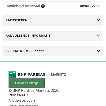
Handelstijd bilateraal
08:00 - 22:00
TOGGLE
STATISTIEKEN
TOGGLE
AANVULLENDE INFORMATIE
TOGGLE
ESG RATING MSCI *****
Cookies Settings
© BNP Paribas Markets 2026
INFORMATIE
Nieuwsbrieven