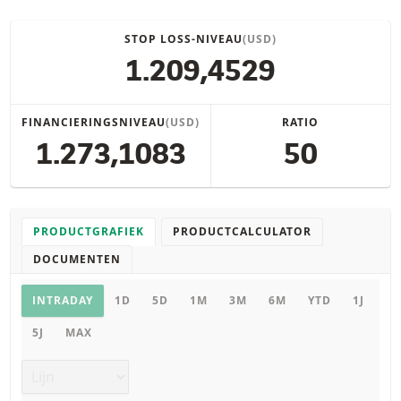
STOP LOSS-NIVEAU
(USD)
1.209,4529
FINANCIERINGSNIVEAU
(USD)
RATIO
1.273,1083
50
PRODUCTGRAFIEK
PRODUCTCALCULATOR
DOCUMENTEN
Productgrafiek
INTRADAY
1D
5D
1M
3M
6M
YTD
1J
5J
MAX
Grafiek type