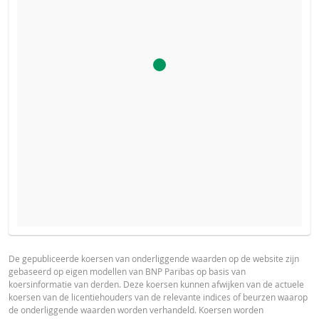
De calculator voor dit product is uitgeschakeld, omdat het
PROSPECTUS
PRODUCT PROJECTIONS
stop-loss niveau van dit product bereikt is.
Some helper text for the product price projections, financial ad
De gepubliceerde koersen van onderliggende waarden op de website zijn
gebaseerd op eigen modellen van BNP Paribas op basis van
advised
Prospectus (NL)
URL
koersinformatie van derden. Deze koersen kunnen afwijken van de actuele
koersen van de licentiehouders van de relevante indices of beurzen waarop
UNDERLYING PRICE
PRICE PROJECTION
de onderliggende waarden worden verhandeld. Koersen worden