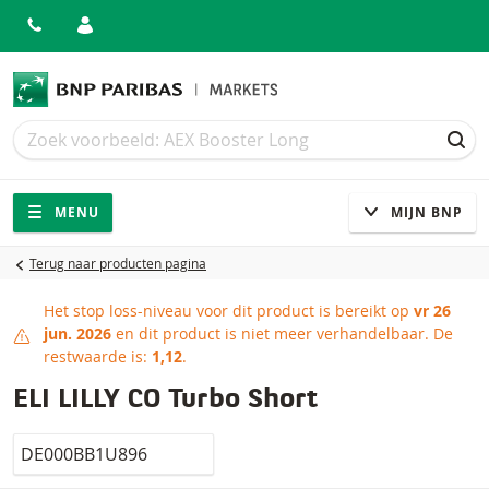
Zoek
Zoek
ZOE
Navigatie
Site navigatie
MENU
MIJN BNP
Terug naar producten pagina
Het stop loss-niveau voor dit product is bereikt op
vr 26
Stop loss-niveau bereikt
jun. 2026
en dit product is niet meer verhandelbaar.
De
restwaarde is:
1,12
.
ELI LILLY CO Turbo Short
Isin