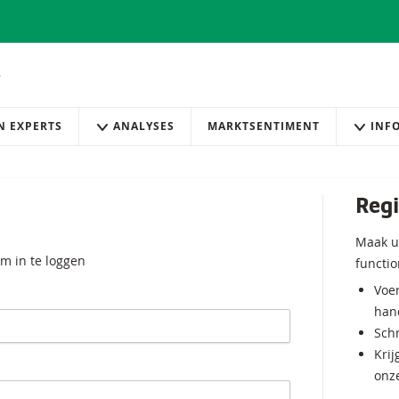
AN EXPERTS
ANALYSES
MARKTSENTIMENT
INF
Regi
Maak u
m in te loggen
functio
Voer
hand
Schr
Krij
onz