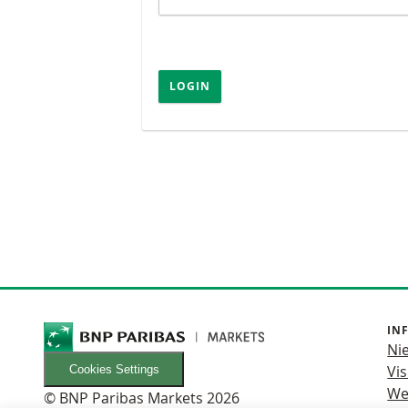
LOGIN
IN
Ni
Vis
Cookies Settings
We
© BNP Paribas Markets 2026