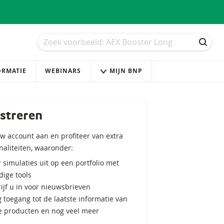
Zoek
Zoek
ZOEK
ORMATIE
WEBINARS
MIJN BNP
streren
w account aan en profiteer van extra
naliteiten, waaronder:
 simulaties uit op een portfolio met
ige tools
ijf u in voor nieuwsbrieven
g toegang tot de laatste informatie van
e producten en nog veel meer