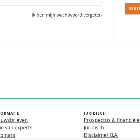
REGI
Ik ben mijn wachtwoord vergeten
FORMATIE
JURIDISCH
euwsbrieven
Prospectus & financiële
ie van experts
Juridisch
binars
Disclaimer B.A.