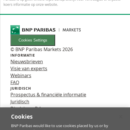
koers informatie op onze website.
Cookies Settings
© BNP Paribas Markets 2026
INFORMATIE
Nieuwsbrieven
Visie van experts
Webinars
FAQ
JURIDISCH
Prospectus & financiële informatie
Juridisch
Disclaimer B.A.
Privacy
Cookies
VOLG ONS
BNP Paribas would like to use cookies placed by us or by
YouTube