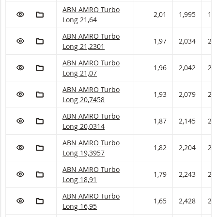
ABN AMRO Turbo met ISIN code:
ABN AMRO Turbo
VOEG TOE AAN WATCHLIST
AAN PORTFOLIO TOEVOEGEN
2,01
1,995
1,
Long 21,64
ABN AMRO Turbo met ISIN code:
ABN AMRO Turbo
VOEG TOE AAN WATCHLIST
AAN PORTFOLIO TOEVOEGEN
1,97
2,034
2,
Long 21,2301
ABN AMRO Turbo met ISIN code:
ABN AMRO Turbo
VOEG TOE AAN WATCHLIST
AAN PORTFOLIO TOEVOEGEN
1,96
2,042
2,
Long 21,07
ABN AMRO Turbo met ISIN code:
ABN AMRO Turbo
VOEG TOE AAN WATCHLIST
AAN PORTFOLIO TOEVOEGEN
1,93
2,079
2,
Long 20,7458
ABN AMRO Turbo met ISIN code:
ABN AMRO Turbo
VOEG TOE AAN WATCHLIST
AAN PORTFOLIO TOEVOEGEN
1,87
2,145
2,
Long 20,0314
ABN AMRO Turbo met ISIN code:
ABN AMRO Turbo
VOEG TOE AAN WATCHLIST
AAN PORTFOLIO TOEVOEGEN
1,82
2,204
2,
Long 19,3957
ABN AMRO Turbo met ISIN code:
ABN AMRO Turbo
VOEG TOE AAN WATCHLIST
AAN PORTFOLIO TOEVOEGEN
1,79
2,243
2,
Long 18,91
ABN AMRO Turbo met ISIN code:
ABN AMRO Turbo
VOEG TOE AAN WATCHLIST
AAN PORTFOLIO TOEVOEGEN
1,65
2,428
2,
Long 16,95