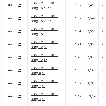
ABN AMRO Turbo met ISIN code:
ABN AMRO Turbo
VOEG TOE AAN WATCHLIST
AAN PORTFOLIO TOEVOEGEN
1,62
2,469
2,
Long 16,5452
ABN AMRO Turbo met ISIN code:
ABN AMRO Turbo
VOEG TOE AAN WATCHLIST
AAN PORTFOLIO TOEVOEGEN
1,57
2,547
2,
Long 15,7033
ABN AMRO Turbo met ISIN code:
ABN AMRO Turbo
VOEG TOE AAN WATCHLIST
AAN PORTFOLIO TOEVOEGEN
1,54
2,609
2,
Long 15
ABN AMRO Turbo met ISIN code:
ABN AMRO Turbo
VOEG TOE AAN WATCHLIST
AAN PORTFOLIO TOEVOEGEN
1,41
2,853
2,
Long 12,38
ABN AMRO Turbo met ISIN code:
ABN AMRO Turbo
VOEG TOE AAN WATCHLIST
AAN PORTFOLIO TOEVOEGEN
1,40
2,873
2,
Long 12,16
ABN AMRO Turbo met ISIN code:
ABN AMRO Turbo
VOEG TOE AAN WATCHLIST
AAN PORTFOLIO TOEVOEGEN
1,25
3,197
3,
Long 8,69
ABN AMRO Turbo met ISIN code:
ABN AMRO Turbo
VOEG TOE AAN WATCHLIST
AAN PORTFOLIO TOEVOEGEN
1,22
3,292
3,
Long 7,68
ABN AMRO Turbo met ISIN code:
ABN AMRO Turbo
VOEG TOE AAN WATCHLIST
AAN PORTFOLIO TOEVOEGEN
1,12
3,59
3,
Long 4,48