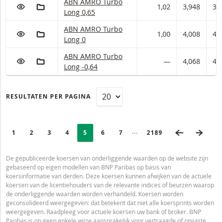
ABN AMRO Turbo met ISIN code:
ABN AMRO Turbo
VOEG TOE AAN WATCHLIST
AAN PORTFOLIO TOEVOEGEN
1,02
3,948
3,
Long 0,65
ABN AMRO Turbo met ISIN code:
ABN AMRO Turbo
VOEG TOE AAN WATCHLIST
AAN PORTFOLIO TOEVOEGEN
1,00
4,008
4,
Long 0
ABN AMRO Turbo met ISIN code:
ABN AMRO Turbo
VOEG TOE AAN WATCHLIST
AAN PORTFOLIO TOEVOEGEN
—
4,068
4,
Long -0,64
RESULTATEN PER PAGINA
PAGINERING
Selected:
VORIGE PA
VOLG
Ingeklapte pagina’s
PAGE
1
PAGINA
2
PAGINA
3
PAGINA
4
PAGINA
5
PAGINA
6
PAGINA
7
LAATSTE PAGINA
2189
De gepubliceerde koersen van onderliggende waarden op de website zijn
gebaseerd op eigen modellen van BNP Paribas op basis van
koersinformatie van derden. Deze koersen kunnen afwijken van de actuele
koersen van de licentiehouders van de relevante indices of beurzen waarop
de onderliggende waarden worden verhandeld. Koersen worden
geconsolideerd weergegeven: dat betekent dat niet alle koersprints worden
weergegeven. Raadpleeg voor actuele koersen uw bank of broker. BNP
Paribas is op geen enkele wijze aansprakelijk voor vertraagde of onjuiste