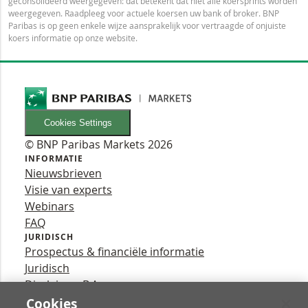
geconsolideerd weergegeven: dat betekent dat niet alle koersprints worden
weergegeven. Raadpleeg voor actuele koersen uw bank of broker. BNP
Paribas is op geen enkele wijze aansprakelijk voor vertraagde of onjuiste
koers informatie op onze website.
Cookies Settings
© BNP Paribas Markets 2026
INFORMATIE
Nieuwsbrieven
Visie van experts
Webinars
FAQ
JURIDISCH
Prospectus & financiële informatie
Juridisch
Disclaimer B.A.
Privacy
Cookies