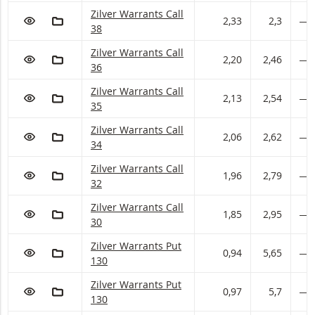
Zilver Warrants met ISIN code:
Zilver Warrants Call
VOEG TOE AAN WATCHLIST
AAN PORTFOLIO TOEVOEGEN
2,33
2,3
―
38
Zilver Warrants met ISIN code:
Zilver Warrants Call
VOEG TOE AAN WATCHLIST
AAN PORTFOLIO TOEVOEGEN
2,20
2,46
―
36
Zilver Warrants met ISIN code:
Zilver Warrants Call
VOEG TOE AAN WATCHLIST
AAN PORTFOLIO TOEVOEGEN
2,13
2,54
―
35
Zilver Warrants met ISIN code:
Zilver Warrants Call
VOEG TOE AAN WATCHLIST
AAN PORTFOLIO TOEVOEGEN
2,06
2,62
―
34
Zilver Warrants met ISIN code:
Zilver Warrants Call
VOEG TOE AAN WATCHLIST
AAN PORTFOLIO TOEVOEGEN
1,96
2,79
―
32
Zilver Warrants met ISIN code:
Zilver Warrants Call
VOEG TOE AAN WATCHLIST
AAN PORTFOLIO TOEVOEGEN
1,85
2,95
―
30
Zilver Warrants met ISIN code:
Zilver Warrants Put
VOEG TOE AAN WATCHLIST
AAN PORTFOLIO TOEVOEGEN
0,94
5,65
―
130
Zilver Warrants met ISIN code:
Zilver Warrants Put
VOEG TOE AAN WATCHLIST
AAN PORTFOLIO TOEVOEGEN
0,97
5,7
―
130