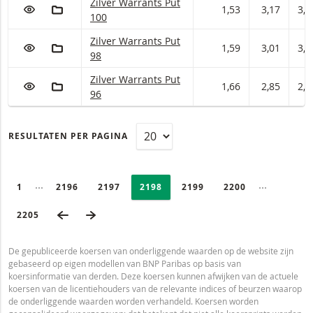
Zilver Warrants met ISIN code:
Zilver Warrants Put
VOEG TOE AAN WATCHLIST
AAN PORTFOLIO TOEVOEGEN
1,53
3,17
3,2
100
Zilver Warrants met ISIN code:
Zilver Warrants Put
VOEG TOE AAN WATCHLIST
AAN PORTFOLIO TOEVOEGEN
1,59
3,01
3,0
98
Zilver Warrants met ISIN code:
Zilver Warrants Put
VOEG TOE AAN WATCHLIST
AAN PORTFOLIO TOEVOEGEN
1,66
2,85
2,8
96
RESULTATEN PER PAGINA
PAGINERING
Selected:
Ingeklapte pagina’s
Ingeklapte
PAGE
1
PAGINA
2196
PAGINA
2197
PAGINA
2198
PAGINA
2199
PAGINA
2200
VORIGE PAGINA
VOLGENDE PAGINA
LAATSTE PAGINA
2205
De gepubliceerde koersen van onderliggende waarden op de website zijn
gebaseerd op eigen modellen van BNP Paribas op basis van
koersinformatie van derden. Deze koersen kunnen afwijken van de actuele
koersen van de licentiehouders van de relevante indices of beurzen waarop
de onderliggende waarden worden verhandeld. Koersen worden