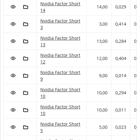
Nvidia Factor met ISIN code:
Nvidia Factor Short
VOEG TOE AAN WATCHLIST
AAN PORTFOLIO TOEVOEGEN
14,00
0,029
0,
14
Nvidia Factor met ISIN code:
Nvidia Factor Short
VOEG TOE AAN WATCHLIST
AAN PORTFOLIO TOEVOEGEN
3,00
0,414
0,
3
Nvidia Factor met ISIN code:
Nvidia Factor Short
VOEG TOE AAN WATCHLIST
AAN PORTFOLIO TOEVOEGEN
13,00
0,284
0,
13
Nvidia Factor met ISIN code:
Nvidia Factor Short
VOEG TOE AAN WATCHLIST
AAN PORTFOLIO TOEVOEGEN
12,00
0,404
0,
12
Nvidia Factor met ISIN code:
Nvidia Factor Short
VOEG TOE AAN WATCHLIST
AAN PORTFOLIO TOEVOEGEN
9,00
0,014
0,
9
Nvidia Factor met ISIN code:
Nvidia Factor Short
VOEG TOE AAN WATCHLIST
AAN PORTFOLIO TOEVOEGEN
10,00
0,294
0,
10
Nvidia Factor met ISIN code:
Nvidia Factor Short
VOEG TOE AAN WATCHLIST
AAN PORTFOLIO TOEVOEGEN
10,00
0,011
0,
10
Nvidia Factor met ISIN code:
Nvidia Factor Short
VOEG TOE AAN WATCHLIST
AAN PORTFOLIO TOEVOEGEN
5,00
0,023
0,
5