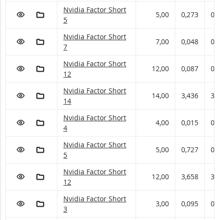
Nvidia Factor met ISIN code:
Nvidia Factor Short
VOEG TOE AAN WATCHLIST
AAN PORTFOLIO TOEVOEGEN
5,00
0,273
0,
5
Nvidia Factor met ISIN code:
Nvidia Factor Short
VOEG TOE AAN WATCHLIST
AAN PORTFOLIO TOEVOEGEN
7,00
0,048
0,
7
Nvidia Factor met ISIN code:
Nvidia Factor Short
VOEG TOE AAN WATCHLIST
AAN PORTFOLIO TOEVOEGEN
12,00
0,087
0,
12
Nvidia Factor met ISIN code:
Nvidia Factor Short
VOEG TOE AAN WATCHLIST
AAN PORTFOLIO TOEVOEGEN
14,00
3,436
3,
14
Nvidia Factor met ISIN code:
Nvidia Factor Short
VOEG TOE AAN WATCHLIST
AAN PORTFOLIO TOEVOEGEN
4,00
0,015
0,
4
Nvidia Factor met ISIN code:
Nvidia Factor Short
VOEG TOE AAN WATCHLIST
AAN PORTFOLIO TOEVOEGEN
5,00
0,727
0,
5
Nvidia Factor met ISIN code:
Nvidia Factor Short
VOEG TOE AAN WATCHLIST
AAN PORTFOLIO TOEVOEGEN
12,00
3,658
3,
12
Nvidia Factor met ISIN code:
Nvidia Factor Short
VOEG TOE AAN WATCHLIST
AAN PORTFOLIO TOEVOEGEN
3,00
0,095
0,
3