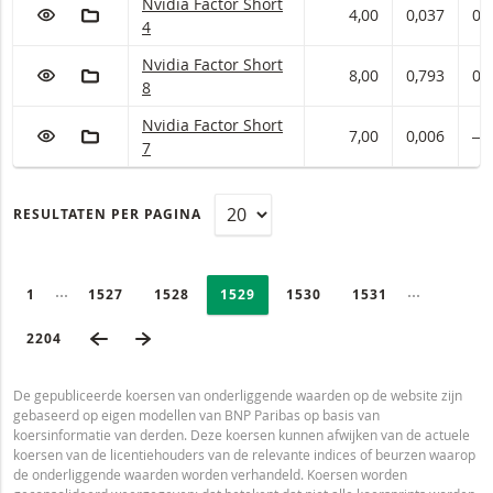
Nvidia Factor met ISIN code:
Nvidia Factor Short
VOEG TOE AAN WATCHLIST
AAN PORTFOLIO TOEVOEGEN
4,00
0,037
0,
4
Nvidia Factor met ISIN code:
Nvidia Factor Short
VOEG TOE AAN WATCHLIST
AAN PORTFOLIO TOEVOEGEN
8,00
0,793
0,
8
Nvidia Factor met ISIN code:
Nvidia Factor Short
VOEG TOE AAN WATCHLIST
AAN PORTFOLIO TOEVOEGEN
7,00
0,006
―
7
RESULTATEN PER PAGINA
PAGINERING
Selected:
Ingeklapte pagina’s
Ingeklapte
PAGE
1
PAGINA
1527
PAGINA
1528
PAGINA
1529
PAGINA
1530
PAGINA
1531
VORIGE PAGINA
VOLGENDE PAGINA
LAATSTE PAGINA
2204
De gepubliceerde koersen van onderliggende waarden op de website zijn
gebaseerd op eigen modellen van BNP Paribas op basis van
koersinformatie van derden. Deze koersen kunnen afwijken van de actuele
koersen van de licentiehouders van de relevante indices of beurzen waarop
de onderliggende waarden worden verhandeld. Koersen worden