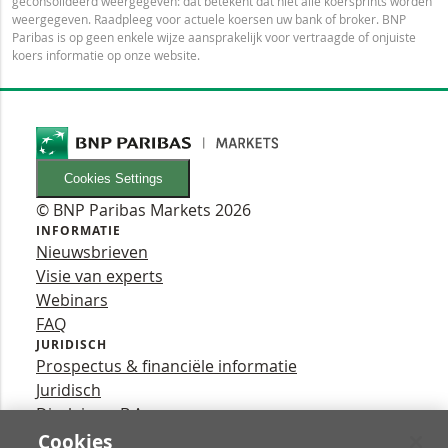
geconsolideerd weergegeven: dat betekent dat niet alle koersprints worden
weergegeven. Raadpleeg voor actuele koersen uw bank of broker. BNP
Paribas is op geen enkele wijze aansprakelijk voor vertraagde of onjuiste
koers informatie op onze website.
Cookies Settings
© BNP Paribas Markets 2026
INFORMATIE
Nieuwsbrieven
Visie van experts
Webinars
FAQ
JURIDISCH
Prospectus & financiële informatie
Juridisch
Disclaimer B.A.
Privacy
Cookies