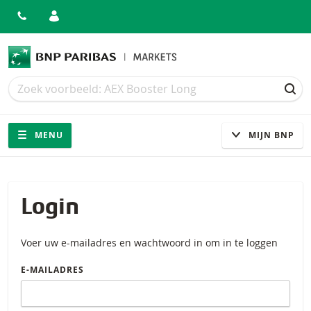
Zoek
Zoek
ZOE
Navigatie
Site navigatie
MENU
MIJN BNP
Login
Voer uw e-mailadres en wachtwoord in om in te loggen
E-MAILADRES