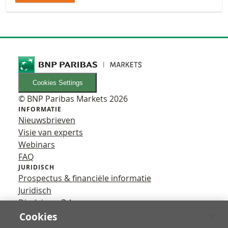
Cookies Settings
© BNP Paribas Markets 2026
INFORMATIE
Nieuwsbrieven
Visie van experts
Webinars
FAQ
JURIDISCH
Prospectus & financiële informatie
Juridisch
Disclaimer B.A.
Privacy
Cookies
VOLG ONS