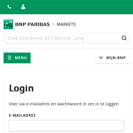
Zoek
Zoek
ZOE
Navigatie
Site navigatie
MENU
MIJN BNP
Login
Voer uw e-mailadres en wachtwoord in om in te loggen
E-MAILADRES