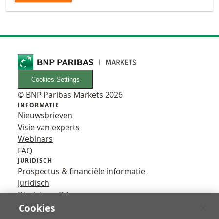
Cookies Settings
© BNP Paribas Markets 2026
INFORMATIE
Nieuwsbrieven
Visie van experts
Webinars
FAQ
JURIDISCH
Prospectus & financiële informatie
Juridisch
Disclaimer B.A.
Privacy
Cookies
VOLG ONS