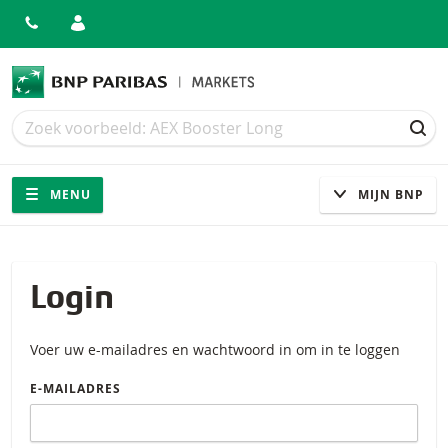
Zoek
Zoek
ZOE
Navigatie
Site navigatie
MENU
MIJN BNP
Login
Voer uw e-mailadres en wachtwoord in om in te loggen
E-MAILADRES