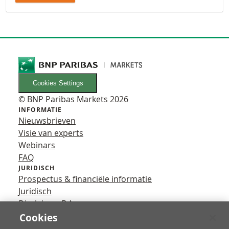
Cookies Settings
© BNP Paribas Markets 2026
INFORMATIE
Nieuwsbrieven
Visie van experts
Webinars
FAQ
JURIDISCH
Prospectus & financiële informatie
Juridisch
Disclaimer B.A.
Privacy
Cookies
VOLG ONS