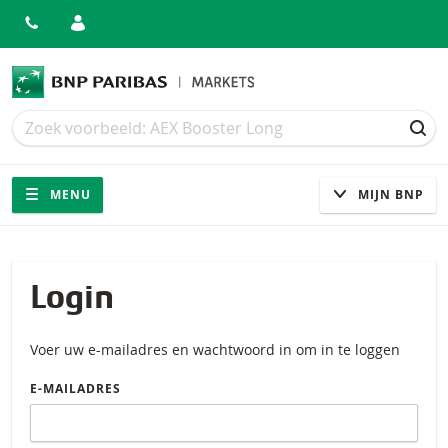
Zoek
Zoek
ZOE
Navigatie
Site navigatie
MENU
MIJN BNP
Login
Voer uw e-mailadres en wachtwoord in om in te loggen
E-MAILADRES