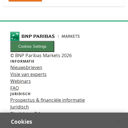
Cookies Settings
© BNP Paribas Markets 2026
INFORMATIE
Nieuwsbrieven
Visie van experts
Webinars
FAQ
JURIDISCH
Prospectus & financiële informatie
Juridisch
Disclaimer B.A.
Privacy
Cookies
VOLG ONS