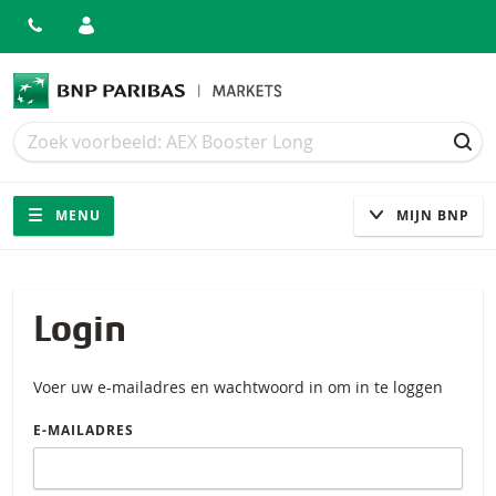
Zoek
Zoek
ZOE
Navigatie
Site navigatie
MENU
MIJN BNP
Login
Voer uw e-mailadres en wachtwoord in om in te loggen
E-MAILADRES