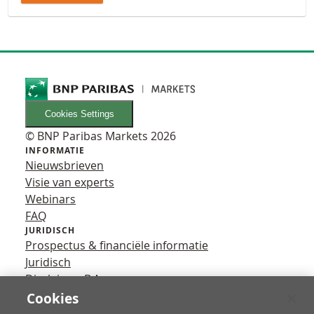
Cookies Settings
© BNP Paribas Markets 2026
INFORMATIE
Nieuwsbrieven
Visie van experts
Webinars
FAQ
JURIDISCH
Prospectus & financiële informatie
Juridisch
Disclaimer B.A.
Privacy
Cookies
VOLG ONS