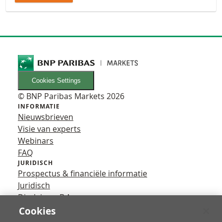
Cookies Settings
© BNP Paribas Markets 2026
INFORMATIE
Nieuwsbrieven
Visie van experts
Webinars
FAQ
JURIDISCH
Prospectus & financiële informatie
Juridisch
Disclaimer B.A.
Privacy
Cookies
VOLG ONS