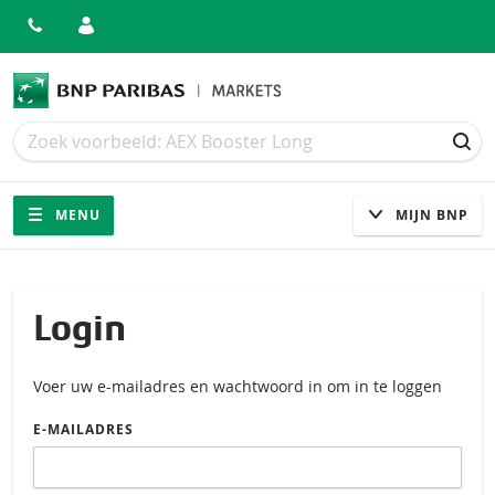
Zoek
Zoek
ZOE
Navigatie
Site navigatie
MENU
MIJN BNP
Login
Voer uw e-mailadres en wachtwoord in om in te loggen
E-MAILADRES