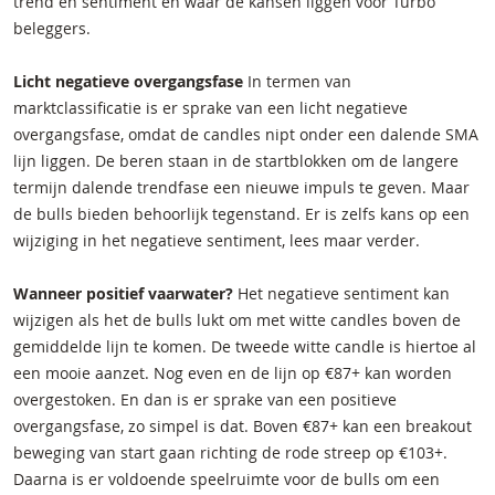
trend en sentiment en waar de kansen liggen voor Turbo
beleggers.
Licht negatieve overgangsfase
In termen van
marktclassificatie is er sprake van een licht negatieve
overgangsfase, omdat de candles nipt onder een dalende SMA
lijn liggen. De beren staan in de startblokken om de langere
termijn dalende trendfase een nieuwe impuls te geven. Maar
de bulls bieden behoorlijk tegenstand. Er is zelfs kans op een
wijziging in het negatieve sentiment, lees maar verder.
Wanneer positief vaarwater?
Het negatieve sentiment kan
wijzigen als het de bulls lukt om met witte candles boven de
gemiddelde lijn te komen. De tweede witte candle is hiertoe al
een mooie aanzet. Nog even en de lijn op €87+ kan worden
overgestoken. En dan is er sprake van een positieve
overgangsfase, zo simpel is dat. Boven €87+ kan een breakout
beweging van start gaan richting de rode streep op €103+.
Daarna is er voldoende speelruimte voor de bulls om een