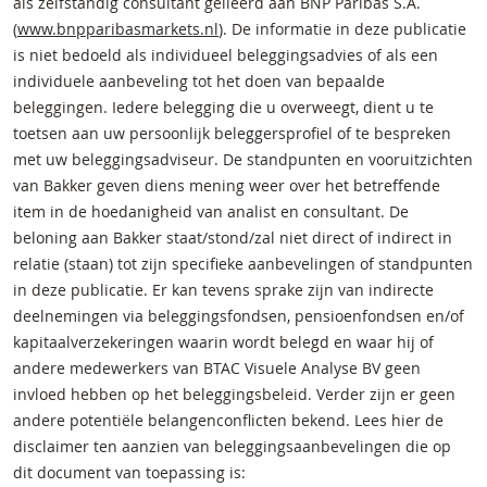
als zelfstandig consultant gelieerd aan BNP Paribas S.A.
(
www.bnpparibasmarkets.nl
). De informatie in deze publicatie
is niet bedoeld als individueel beleggingsadvies of als een
individuele aanbeveling tot het doen van bepaalde
beleggingen. Iedere belegging die u overweegt, dient u te
toetsen aan uw persoonlijk beleggersprofiel of te bespreken
met uw beleggingsadviseur. De standpunten en vooruitzichten
van Bakker geven diens mening weer over het betreffende
item in de hoedanigheid van analist en consultant. De
beloning aan Bakker staat/stond/zal niet direct of indirect in
relatie (staan) tot zijn specifieke aanbevelingen of standpunten
in deze publicatie. Er kan tevens sprake zijn van indirecte
deelnemingen via beleggingsfondsen, pensioenfondsen en/of
kapitaalverzekeringen waarin wordt belegd en waar hij of
andere medewerkers van BTAC Visuele Analyse BV geen
invloed hebben op het beleggingsbeleid. Verder zijn er geen
andere potentiële belangenconflicten bekend. Lees hier de
disclaimer ten aanzien van beleggingsaanbevelingen die op
dit document van toepassing is: