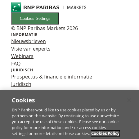
Cookies Settings
© BNP Paribas Markets 2026
INFORMATIE
Nieuwsbrieven
Visie van experts
Webinars
FAQ
JURIDISCH
Prospectus & financiële informatie
Juridisch
Disclaimer B.A.
Privacy
Cookies
VOLG ONS
BNP Paribas would like to use cookies placed by us or by
YouTube
partners on this website. By continuing to use our website
X
you accept the use of these cookies. Please see our cookie
Contact
policy for more information and / or access cookies
settings for more details on those cookies.
Cookies Policy