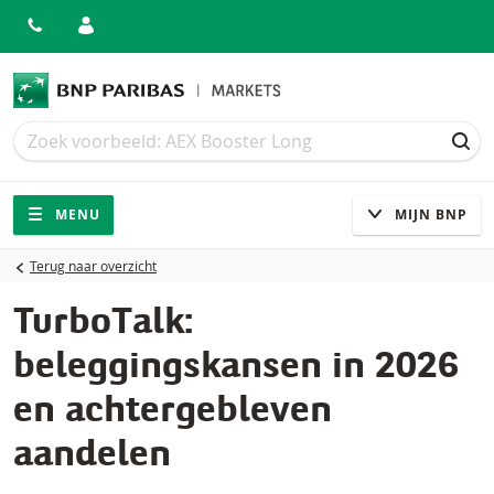
Zoek
Zoek
ZOE
Navigatie
Site navigatie
MENU
MIJN BNP
Terug naar overzicht
TurboTalk:
beleggingskansen in 2026
en achtergebleven
aandelen