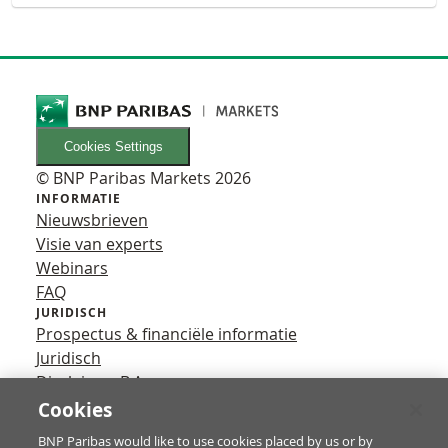
Cookies Settings
© BNP Paribas Markets 2026
INFORMATIE
Nieuwsbrieven
Visie van experts
Webinars
FAQ
JURIDISCH
Prospectus & financiële informatie
Juridisch
Disclaimer B.A.
Privacy
Cookies
VOLG ONS
BNP Paribas would like to use cookies placed by us or by