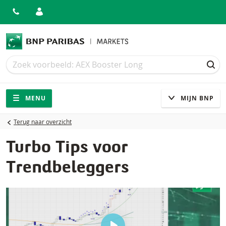
Zoek
Zoek
ZOE
Navigatie
Site navigatie
MENU
MIJN BNP
Terug naar overzicht
Turbo Tips voor
Trendbeleggers